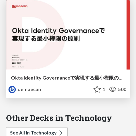
Okta Identity Governanceで実現する最小権限の原則
demaecan
1
500
Other Decks in Technology
See All in Technology