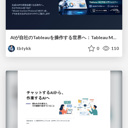
AIが自社のTableauを操作する世界へ：Tableau MCP超入門
tbtykk
0
110