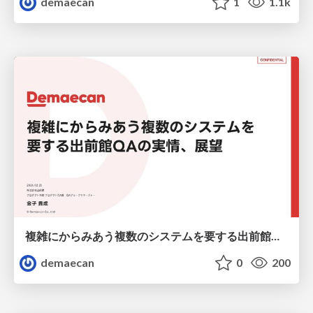
demaecan
1
1.1k
複雑にからみあう複数のシステムを 要する出前館QAの実情、展望
demaecan
0
200