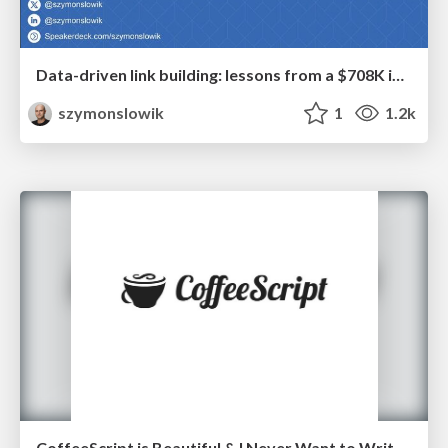
Data-driven link building: lessons from a $708K investment (BrightonSEO talk)
szymonslowik
1
1.2k
CoffeeScript is Beautiful & I Never Want to Write Plain JavaScript Again