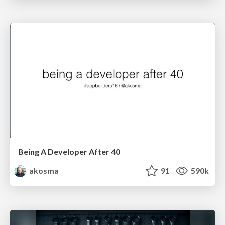
Being A Developer After 40
akosma
91
590k