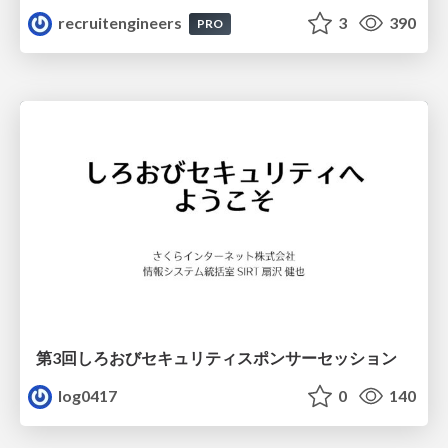
recruitengineers
3
390
PRO
第3回しろおびセキュリティスポンサーセッション
log0417
0
140