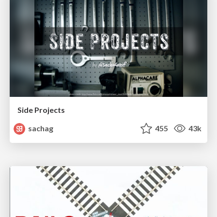
Side Projects
sachag
455
43k