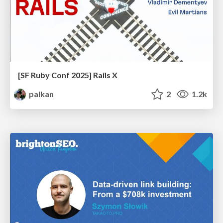
[SF Ruby Conf 2025] Rails X
palkan
2
1.2k