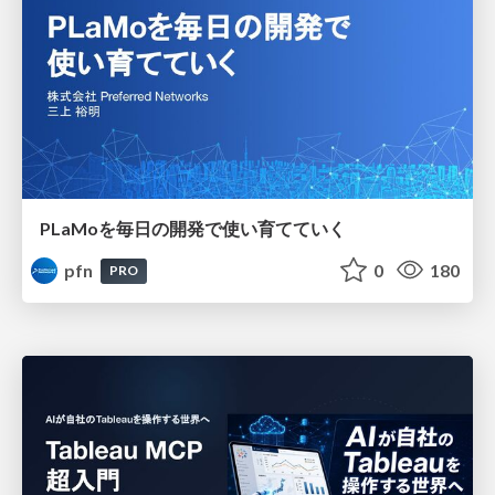
PLaMoを毎日の開発で使い育てていく
pfn
0
180
PRO