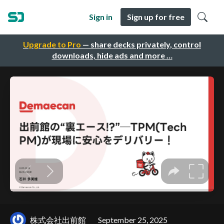
Sign in
Sign up for free
Upgrade to Pro
— share decks privately, control
downloads, hide ads and more …
株式会社出前館
September 25, 2025