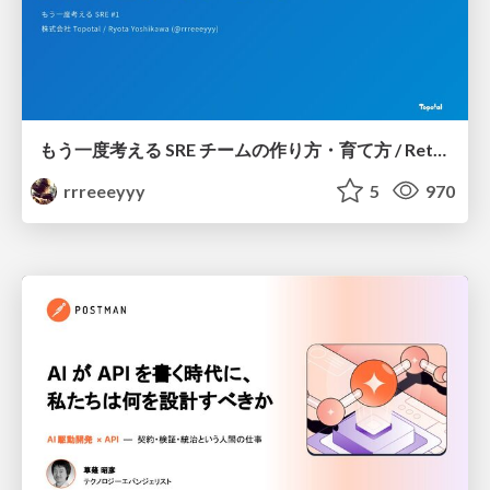
もう一度考える SRE チームの作り方・育て方 / Rethinking SRE #1: Building and Growing SRE Teams
rrreeeyyy
5
970