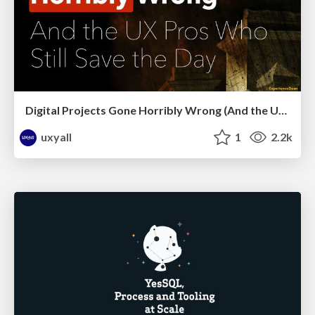
Digital Projects Gone Horribly Wrong (And the UX Pros Who Still Save the Day) - Dean Schuster
uxyall
1
2.2k