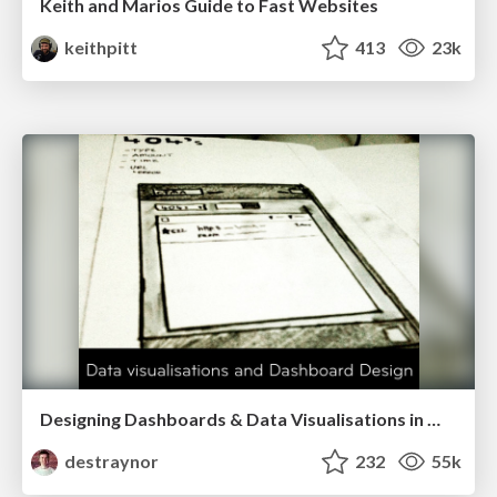
Keith and Marios Guide to Fast Websites
keithpitt
413
23k
Designing Dashboards & Data Visualisations in Web Apps
destraynor
232
55k