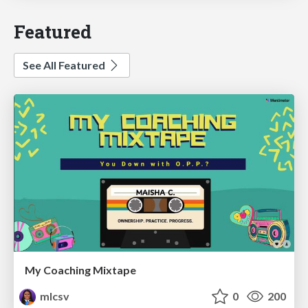
Featured
See All Featured
My Coaching Mixtape
mlcsv
0
200