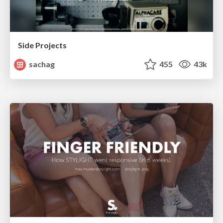
Side Projects
sachag
455
43k