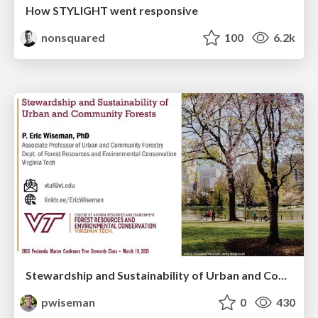
How STYLIGHT went responsive
nonsquared
100
6.2k
Stewardship and Sustainability of Urban and Community Forests
pwiseman
0
430