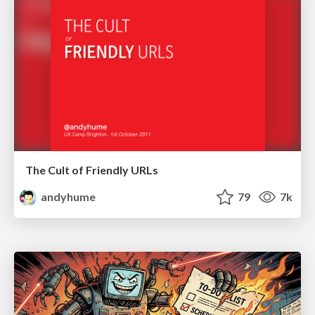
The Cult of Friendly URLs
andyhume
79
7k