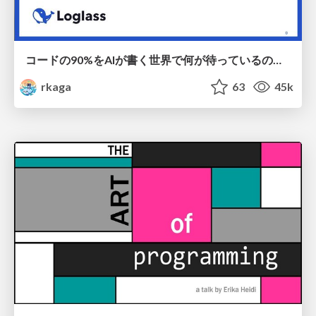
コードの90%をAIが書く世界で何が待っているのか / What awaits us in a world where 90% of the code is written by AI
rkaga
63
45k