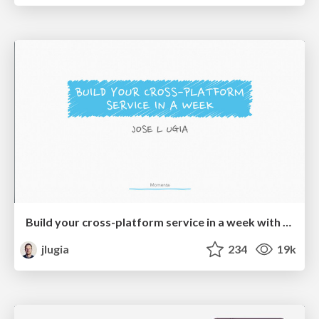
Build your cross-platform service in a week with App Engine
jlugia
234
19k