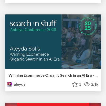
Winning Ecommerce Organic Search in an AI Era - #searchnstuff2025
aleyda
1
2.1k