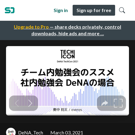
Sign in
Sign up for free
Upgrade to Pro
— share decks privately, control
downloads, hide ads and more …
DeNA_Tech
March 03, 2021