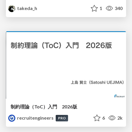
takeda_h
1
340
制約理論（ToC）入門 2026版
recruitengineers
6
2k
PRO