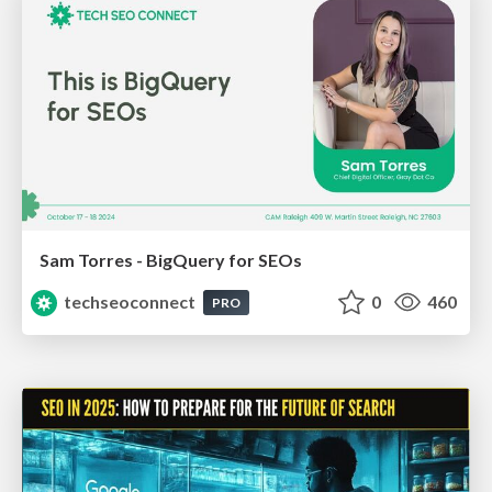
Sam Torres - BigQuery for SEOs
techseoconnect
0
460
PRO