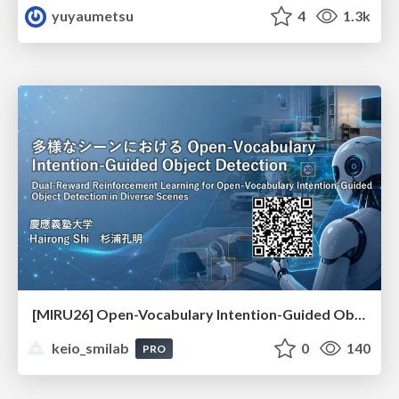
yuyaumetsu
4
1.3k
[MIRU26] Open-Vocabulary Intention-Guided Object Detection in Diverse Scenes
keio_smilab
0
140
PRO