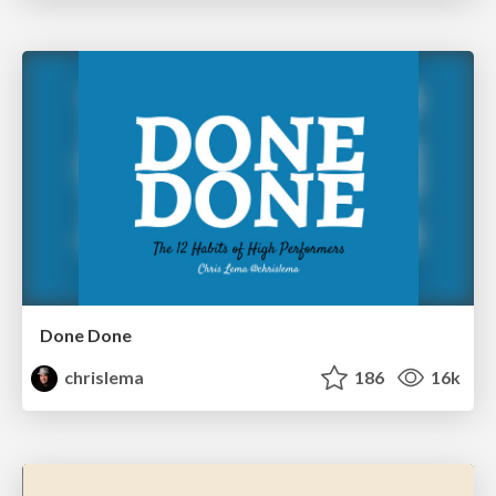
Done Done
chrislema
186
16k