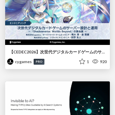
【CEDEC2026】次世代デジタルカードゲームのサーバー設計と運用 〜『Shadowverse: Worlds Beyond』の舞台裏～
cygames
1
920
PRO