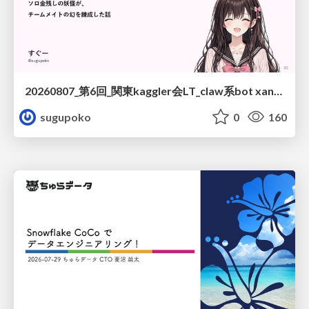
20260807_第6回_関東kaggler会LT_claw系bot xangiと始める、"寂しくない" kaggle
sugupoko
0
160