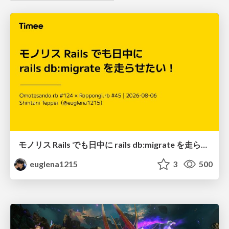
モノリス Rails でも日中に rails db:migrate を走らせたい！ / Daytime rails db:migrate on Monolithic Rails!
euglena1215
3
500