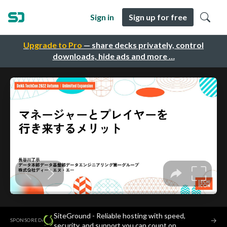
Sign in
Sign up for free
Upgrade to Pro
— share decks privately, control
downloads, hide ads and more …
SiteGround - Reliable hosting with speed,
·
→
SPONSORED
security, and support you can count on.