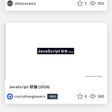
shinyasaita
1
350
JavaScript 研修 (2026)
recruitengineers
0
340
PRO