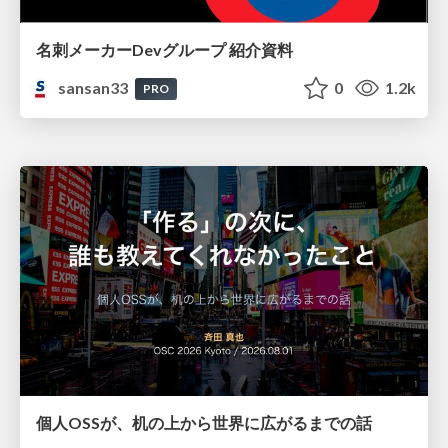
名刺メーカーDevグループ 紹介資料
sansan33
0
1.2k
PRO
個人OSSが、机の上から世界に広がるまでの話