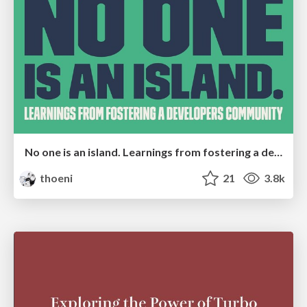
No one is an island. Learnings from fostering a developers community.
thoeni
21
3.8k