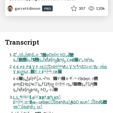
garrettdimon
307
120k
PRO
Transcript
Ȼ ᷎ᷣᵩṫṓᵩḧ᷿Ḅᶳṏᵩṋ ᒬ᷄੘ḛḌ᷑ḇḯḨ ᡧᗞږĴ࿥
ᶊᵩḟ਻᝞ᶊᵩḟҴན᝞ᶊᵩḟᶒᷝṫᷦᵶḇᷝᶢ႘þᶢḍᵩ᷿ દܗž࿧ᶊᶷᵩᰛᶒᷬᰛᶒᵩ
ȼ ȼ ዎڠᅏś Ɣ ছ̀ᰦᰀ᱃ᰦ᷈ᷝḐḍḢᶷᷝᶢᶰᵺᵩᷚ Ɣ ᓫϛᡮ༥Ჳʭ੫ᄱ-\\-ᰦᶀᷝᶈ
Ɣ ᭆ᭄ᭅᭊۏ᭍ਨᰦ iᰦɚ࿧
ᰀ ɛ࿧ᶊᵩḟ᷿ḁḯḨᶰᷳᵩᷚᷨᕇᔷᰛେ჏ᰛᜢ຦ ᰀ ཙᛧᶣᰦ)}e}ep\ᰦ΢ᷙ
ḁᶳᶆḜḨḇᵩᷔᷝᶢĸତᷨ ᶊᵩḟҴནṋࢢܷ iᰦᶊᵩḟ਻᝞ᶊᵩḟҴན᝞
ᶊᵩḟᶒᷝṫᷦᵶḇᷝᶢ႘þᶢḍᵩ᷿ ᡧᗞږᰦĴ࿥
Ƚ Ƚ ªf.ɵxpª.pª¡ ᭅᮩ
iᰦᶉᶣΒ๗ސᶙᵵḃᵽઈᚡᷟ᷅ṓḇᵶḥᶖᷝṫᶙᕯ᷐ḀḃḌ ᭆᮩ ပᷨ᷅ṓḇᵶᷨԌ᜾
ᭇᮩ ᷅ṓḇᵶḥᶖᷝṫݗ ᭈᮩ