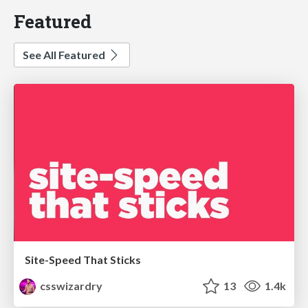
Featured
See All Featured
Site-Speed That Sticks
csswizardry
13
1.4k