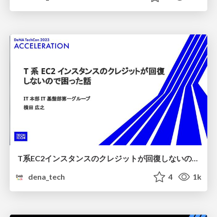
T系EC2インスタンスのクレジットが回復しないので困った話【DeNA TechCon 2023】
dena_tech
4
1k