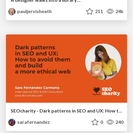
pauljervisheath
211
24k
SEOcharity - Dark patterns in SEO and UX: How to avoid them and build a more ethical web
sarafernandez
0
240