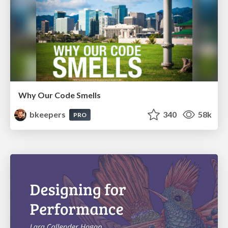
Why Our Code Smells
bkeepers
340
58k
PRO