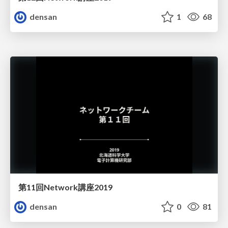
densan
1
68
第11回Network講座2019
densan
0
81