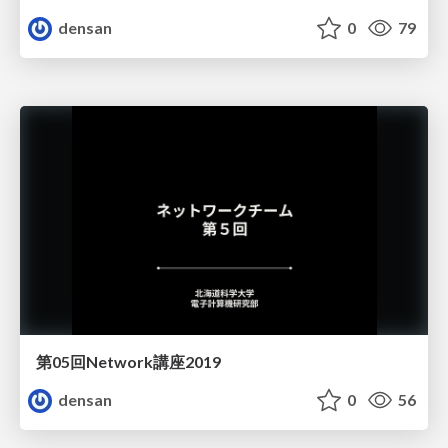
densan
0
79
第05回Network講座2019
densan
0
56