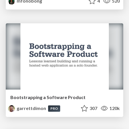
mfonobong
4
520
Bootstrapping a Software Product
garrettdimon
307
120k
PRO