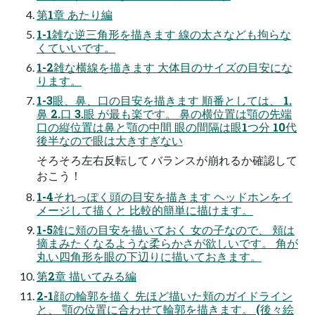
第1章 あたり編
1-1雑な逆三角形を描きます 線の太さなども拘らな
くていいです。
1-2雑な横線を描きます 大体目のサイズの目安にな
ります。
1-3眼、鼻、口の目安を描きます 順番としては、 1.
鼻 2.口 3.眼 が最も楽です。 鼻の横位置は顎の先端
口の縦位置は鼻と顎の中間 眼の間隔は眼1つ分 10代
後半なので眼は大きすぎない
そろそろ左右反転して バランスが崩れるか確認して
おこう！
1-4それっぽく頭の目安を描きます ヘッドホンをイ
メージして描くと 比較的簡単に描けます。
1-5雑に頬の目安を描いておく 女の子なので、 頬は
摘まみたくなるような柔らかさが欲しいです。 角が
丸い四角形を眼の下辺りに描いておきます。
第2章 描いてみる編
2-1顔の輪郭を描く 先ほど描いた頬のガイドライン
と、 顎の位置に合わせて輪郭を描きます。 (後々絵