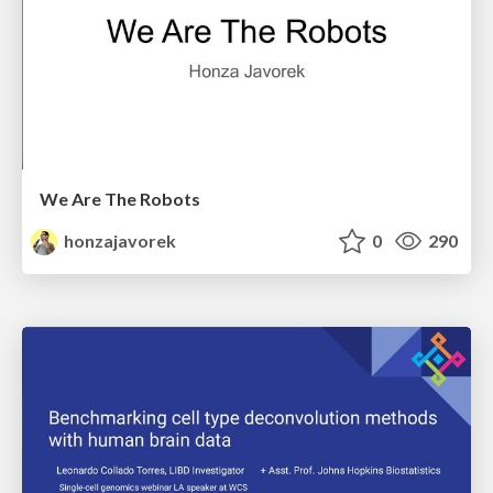
We Are The Robots
honzajavorek
0
290