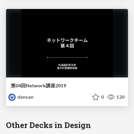
第04回Network講座2019
densan
0
120
Other Decks in Design