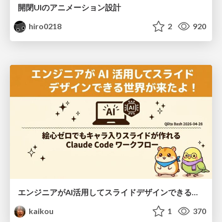
開閉UIのアニメーション設計
hiro0218
2
920
エンジニアがAI活用してスライドデザインできる世界が来たよ！
kaikou
1
370