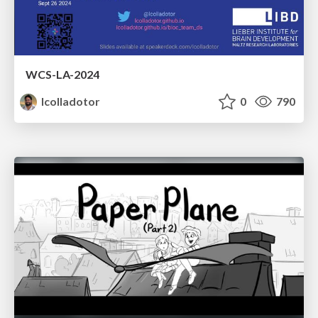
WCS-LA-2024
lcolladotor
0
790