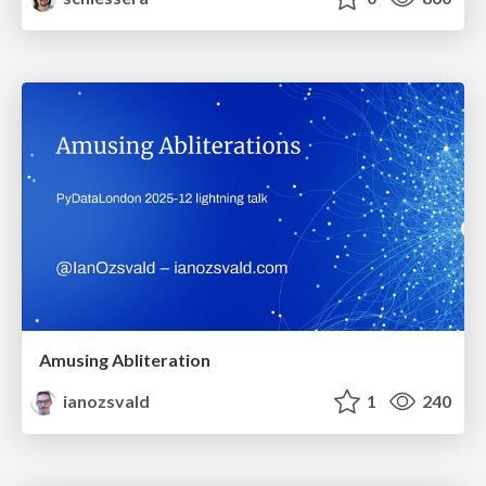
Amusing Abliteration
ianozsvald
1
240