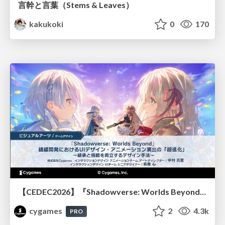
言幹と言葉（Stems & Leaves）
kakukoki
0
170
【CEDEC2026】『Shadowverse: Worlds Beyond』続編開発におけるUIデザイン・アニメーション演出の「超進化」 ～継承と挑戦を両立するデザイン手法～
cygames
2
4.3k
PRO