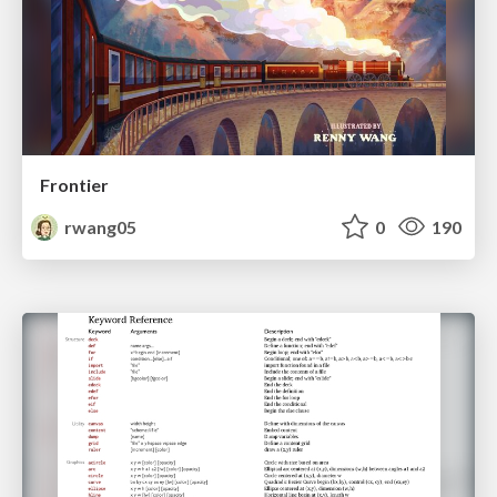
Frontier
rwang05
0
190