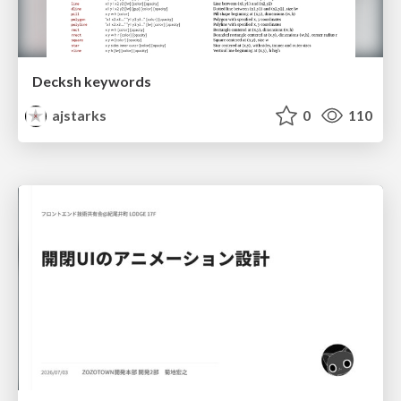
Decksh keywords
ajstarks
0
110