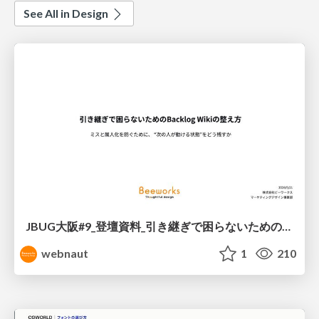
See All in Design
JBUG大阪#9_登壇資料_引き継ぎで困らないためのBacklogWikiの整え方_ミスと属人化を防ぐために、 “次の人が動ける状態”をどう残すか
webnaut
1
210