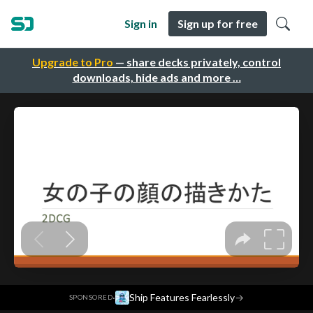
Sign in
Sign up for free
Upgrade to Pro
— share decks privately, control
downloads, hide ads and more …
·
Ship Features Fearlessly
→
SPONSORED