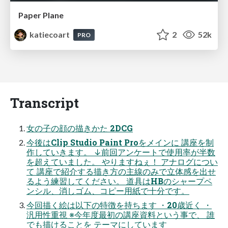
Paper Plane
katiecoart
2
52k
PRO
Transcript
女の子の顔の描きかた 2DCG
今後はClip Studio Paint Proをメインに 講座を制
作していきます。 ↓前回アンケートで使用率が半数
を超えていました。 やりますねぇ！ アナログについ
て 講座で紹介する描き方の主線のみで立体感を出せ
るよう練習してください。 道具はHBのシャープペ
ンシル、消しゴム、コピー用紙で十分です。
今回描く絵は以下の特徴を持ちます ・20歳近く ・
汎用性重視 ※今年度最初の講座資料という事で、 誰
でも描けることを テーマにしています