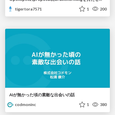
tigertora7571
1
200
AIが無かった頃の素敵な出会いの話
codmoninc
1
380