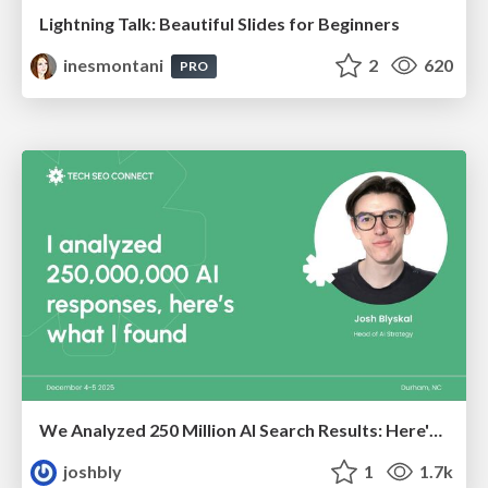
Lightning Talk: Beautiful Slides for Beginners
inesmontani
2
620
PRO
We Analyzed 250 Million AI Search Results: Here's What I Found
joshbly
1
1.7k