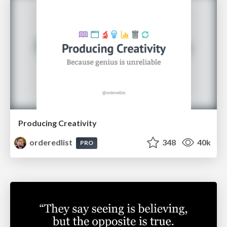
Producing Creativity
orderedlist
348
40k
PRO