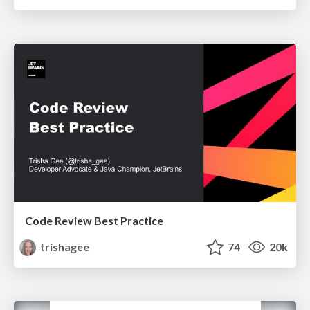
Code Review Best Practice
trishagee
74
20k