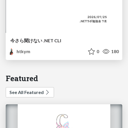
今さら聞けない .NET CLI
htkym
0
180
Featured
See All Featured