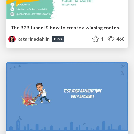
The B2B funnel & how to create a winning content strategy
katarinadahlin
1
460
PRO