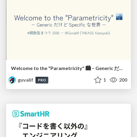
Welcome to the "Parametricity" 🏙️ − Generic だけど Specific な世界 −
guvalif
1
200
PRO