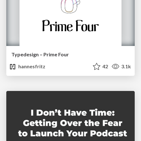
Typedesign – Prime Four
hannesfritz
42
3.1k