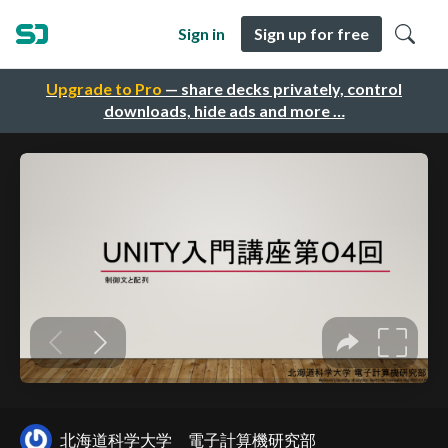
Sign in
Sign up for free
Upgrade to Pro
— share decks privately, control
downloads, hide ads and more …
北海道科学大学 電子計算機研究部