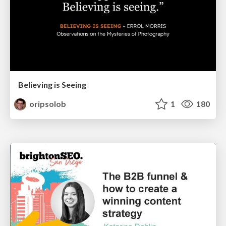
Believing is Seeing
oripsolob
1
180