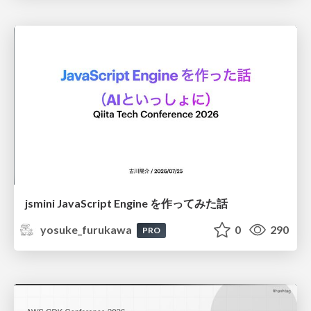
jsmini JavaScript Engine を作ってみた話
yosuke_furukawa
0
290
PRO