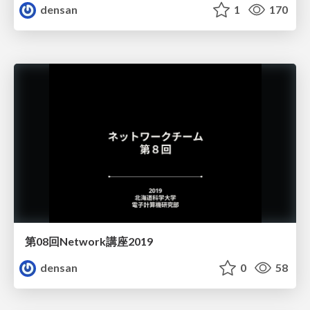
densan
1
170
第08回Network講座2019
densan
0
58