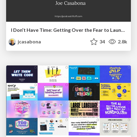
I Don’t Have Time: Getting Over the Fear to Launch Your Podcast
jcasabona
34
2.8k