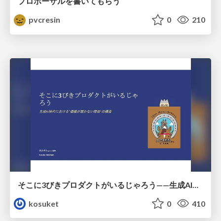
プロポーザルを書いてもらう
pvcresin
0
210
そこに3びきプロダクトがいるじゃろう——生成AI時代における“価値が届かない理由”の構造
kosuket
0
410