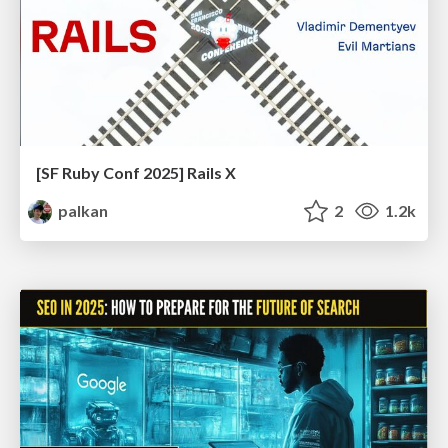
[SF Ruby Conf 2025] Rails X
palkan
2
1.2k