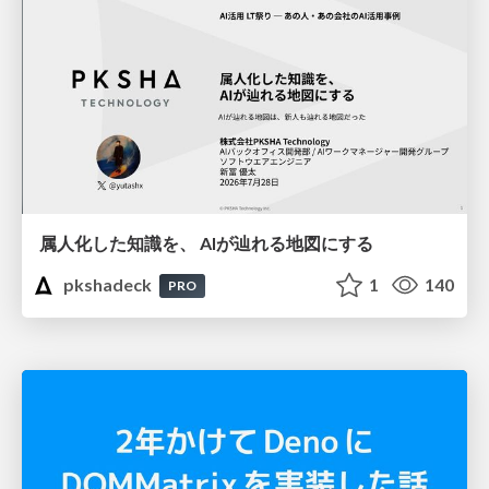
属人化した知識を、 AIが辿れる地図にする
pkshadeck
1
140
PRO