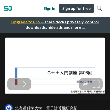
Sign in
Sign up for free
Upgrade to Pro
— share decks privately, control
downloads, hide ads and more …
北海道科学大学 電子計算機研究部