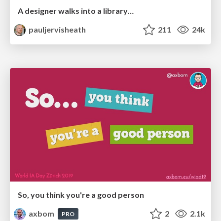
A designer walks into a library…
pauljervisheath
211
24k
So, you think you're a good person
axbom
2
2.1k
PRO