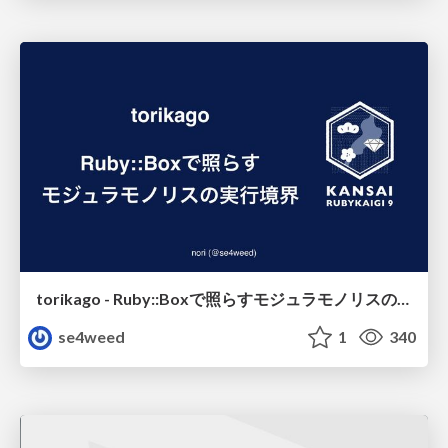
torikago - Ruby::Boxで照らすモジュラモノリスの実行境界
se4weed
1
340