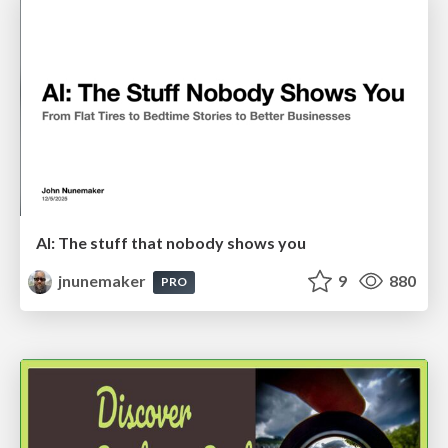
AI: The stuff that nobody shows you
jnunemaker
9
880
PRO