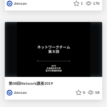
densan
1
170
第08回Network講座2019
densan
0
58