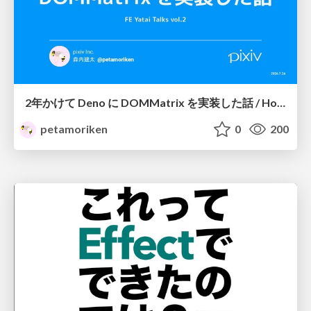
2年かけて Deno に DOMMatrix を実装した話 / How I implemented DOMMatrix in Deno over two years
petamoriken
0
200