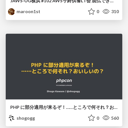
JAWS-UG横浜 #102 AWSサ終供養LT会 成仏できない AWS サービスたち 〜本日、三体供養します〜
maroon1st
0
310
PHP に部分適用が来るぞ！……ところで何それ？おいしいの？ #phpcon / phpcon-2026
shogogg
0
560