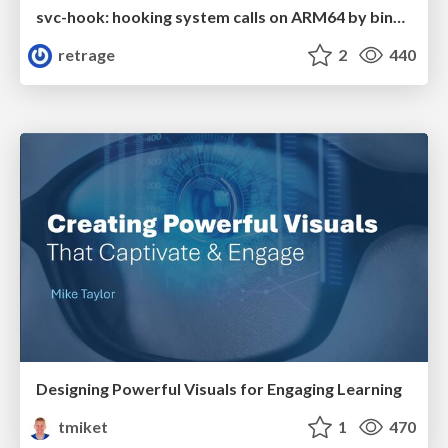
svc-hook: hooking system calls on ARM64 by binary rewriting
retrage
2
440
Designing Powerful Visuals for Engaging Learning
tmiket
1
470