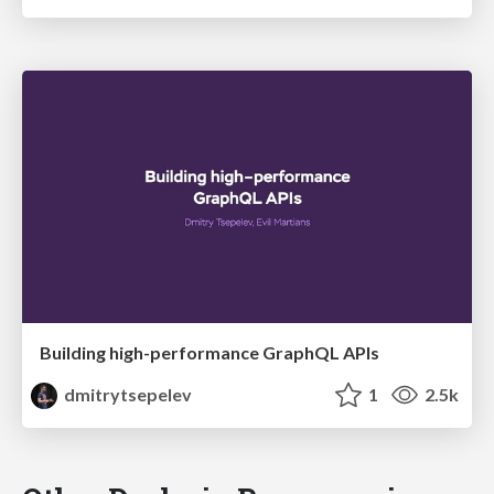
Building high-performance GraphQL APIs
dmitrytsepelev
1
2.5k