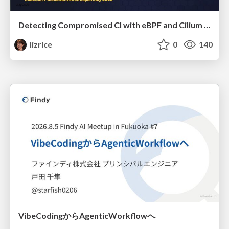
Detecting Compromised CI with eBPF and Cilium Tetragon
lizrice
0
140
VibeCodingからAgenticWorkflowへ