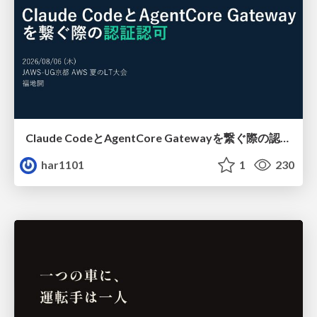
Claude CodeとAgentCore Gatewayを繋ぐ際の認証認可 / Authentication and authorization when connecting Claude Code with AgentCore Gateway
har1101
1
230