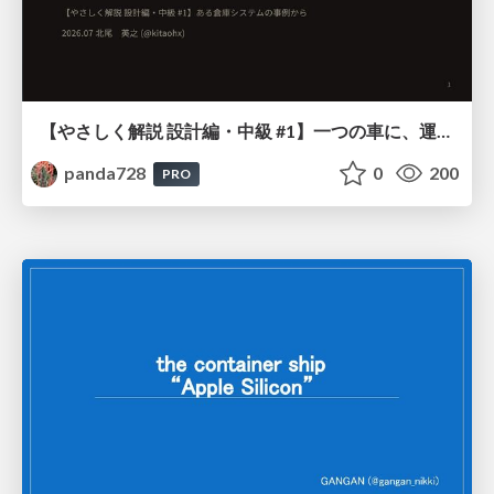
【やさしく解説 設計編・中級 #1】一つの車に、運転手は一人 ～ある倉庫システムの事例から～
panda728
0
200
PRO