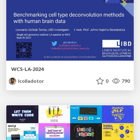
WCS-LA-2024
lcolladotor
0
790