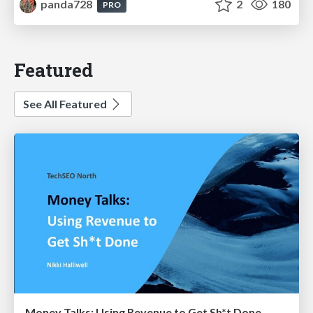
panda728
2
180
PRO
Featured
See All Featured
Money Talks: Using Revenue to Get Sh*t Done