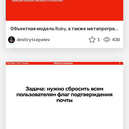
Объектная модель Ruby, а также метапрограммирование и создание DSL
dmitrytsepelev
1
430