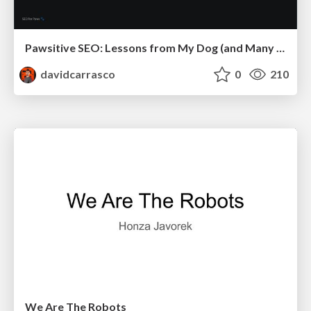
Pawsitive SEO: Lessons from My Dog (and Many Mistakes) on Thriving as a Consultant in the Age of AI
davidcarrasco
0
210
We Are The Robots