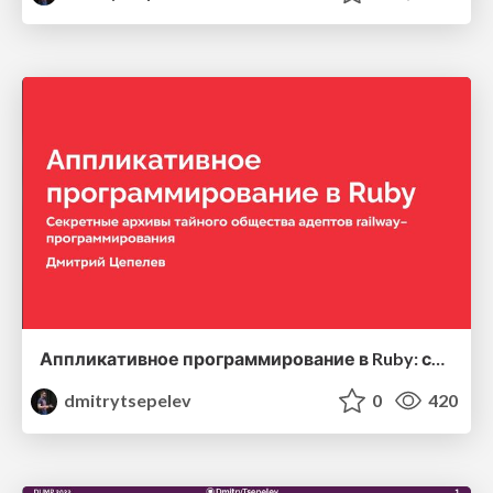
Аппликативное программирование в Ruby: секретные архивы тайного общества адептов raleway–программирования
dmitrytsepelev
0
420