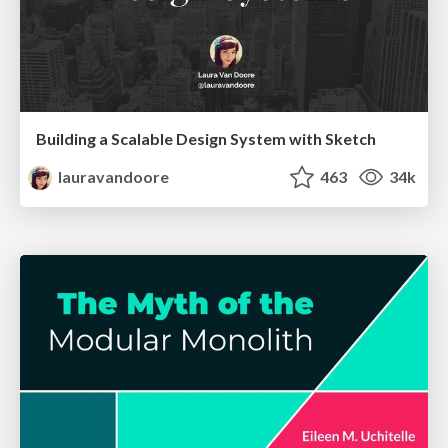
Building a Scalable Design System with Sketch
lauravandoore
463
34k