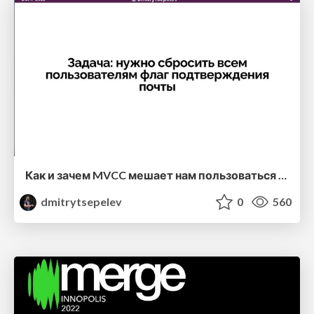
Как и зачем MVCC мешает нам пользоваться базой данных и почему это не плохо
dmitrytsepelev
0
560