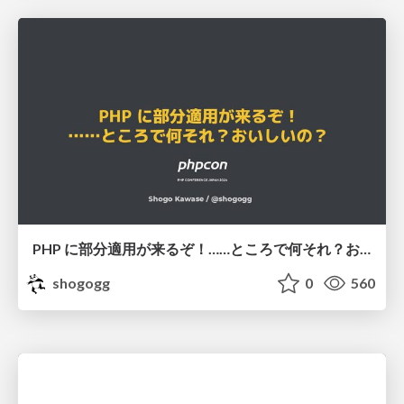
PHP に部分適用が来るぞ！……ところで何それ？おいしいの？ #phpcon / phpcon-2026
shogogg
0
560