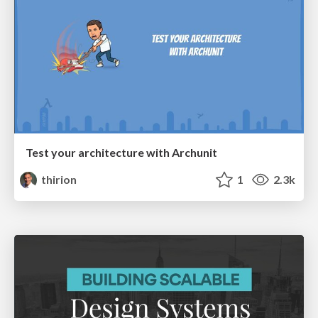
Test your architecture with Archunit
thirion
1
2.3k