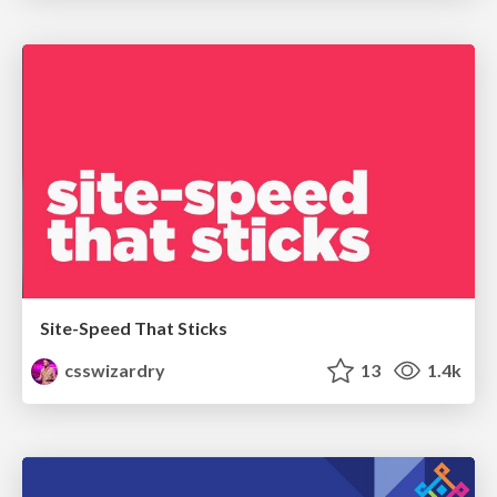
Site-Speed That Sticks
csswizardry
13
1.4k