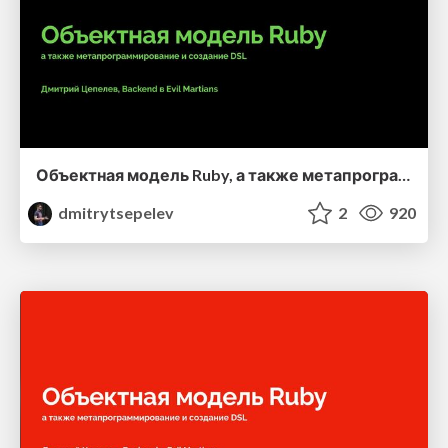
Объектная модель Ruby, а также метапрограммирование и создание DSL
dmitrytsepelev
2
920