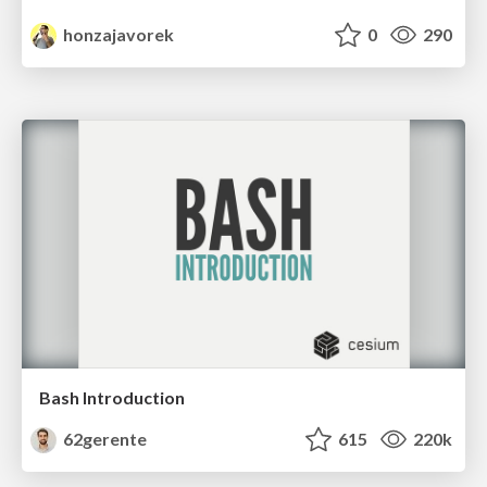
honzajavorek
0
290
Bash Introduction
62gerente
615
220k