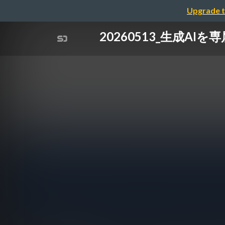
Upgrade t
20260513_生成A