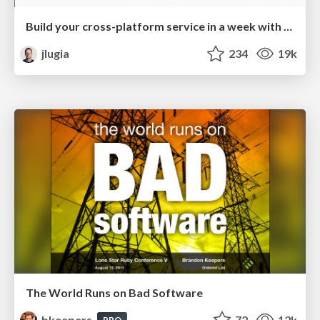
Build your cross-platform service in a week with App Engine
jlugia
234
19k
The World Runs on Bad Software
bkeepers
72
12k
PRO