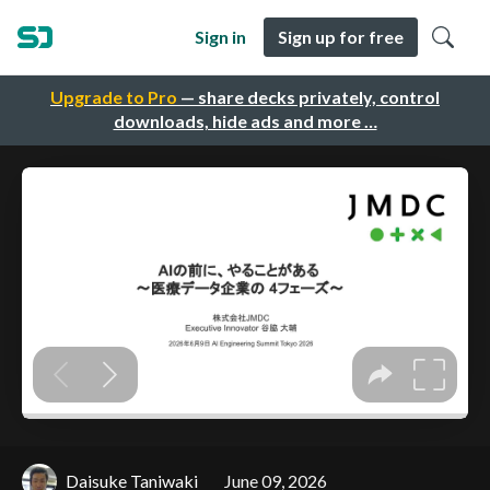
Sign in
Sign up for free
Upgrade to Pro
— share decks privately, control
downloads, hide ads and more …
Daisuke Taniwaki
June 09, 2026