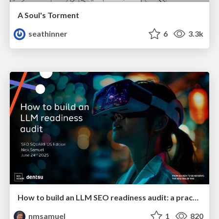
A Soul's Torment
seathinner
6
3.3k
How to build an LLM SEO readiness audit: a practical framework
nmsamuel
1
820