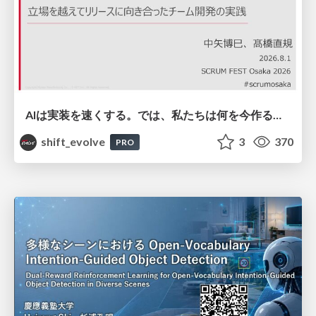
AIは実装を速くする。では、私たちは何を今作るべきか？－立場を越えてリリースに向き合ったチーム開発の実践 / 20260801 Hiromi Nakaya and Naoki Takahashi
shift_evolve
3
370
PRO