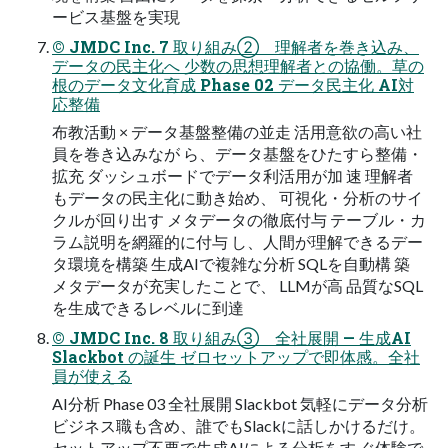
ービス基盤を実現
© JMDC Inc. 7 取り組み② 理解者を巻き込み、
データの民主化へ 少数の思想理解者との協働。草の
根のデータ文化育成 Phase 02 データ民主化 AI対
応整備
布教活動 × データ基盤整備の並走 活用意欲の高い社
員を巻き込みなが ら、データ基盤をひたすら整備・
拡充 ダッシュボードでデータ利活用が加 速 理解者
もデータの民主化に動き始め、 可視化・分析のサイ
クルが回り出す メタデータの徹底付与 テーブル・カ
ラム説明を網羅的に付与 し、人間が理解できるデー
タ環境を構築 生成AIで複雑な分析 SQLを自動構 築
メタデータが充実したことで、 LLMが高 品質なSQL
を生成できるレベルに到達
© JMDC Inc. 8 取り組み③ 全社展開 — 生成AI
Slackbot の誕生 ゼロセットアップで即体感。全社
員が使える
AI分析 Phase 03 全社展開 Slackbot 気軽にデータ分析
ビジネス職も含め、誰でもSlackに話しかけるだけ。
セットアップ不要で生成AIによる分析をす ぐ体験で