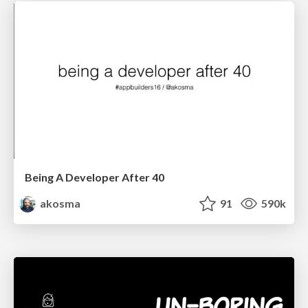
Being A Developer After 40
akosma
91
590k