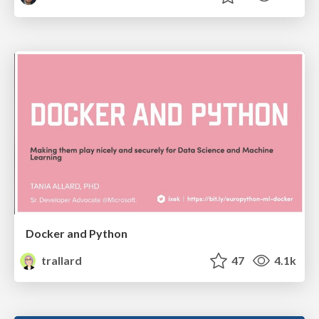
Docker and Python
trallard
47
4.1k