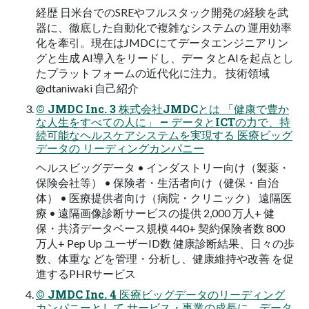
経歴 日米台でのSREやフルスタック開発の経験を武
器に、徹底した自動化で複雑なシステムの 運用効率
化を牽引。現在はJMDCにてデータエンジニアリン
グと生成 AI導入をリードし、デー タとAIを起点とし
たプラットフォームの近代化に注力。 技術領域
@dtaniwaki 自己紹介
© JMDC Inc. 3 株式会社JMDCとは 「健康で豊か
な人生をすべての人に」 — データとICTの力で、持
続可能なヘルスケアシステムを実現する 医療ビッグ
データの リーディングカンパニー
ヘルスビッグデータ • インダストリー向け（製薬・
保険会社等） • 保険者・生活者向け（健保・自治
体） • 医療提供者向け（病院・クリニック） 遠隔医
療 • 遠隔画像診断サービスの提供 2,000 万人+ 健
保・共済データベース規模 440+ 契約保険者数 800
万人+ Pep Up ユーザーID数 健康診断結果、日々の歩
数、体重な どを管理・分析し、健康維持や改善 を促
進するPHRサービス
© JMDC Inc. 4 医療ビッグデータのリーディング
カンパニーとして サービス・事業の成長に、データ