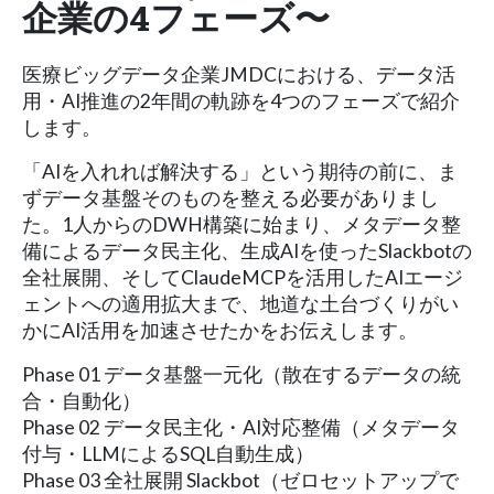
企業の4フェーズ〜
医療ビッグデータ企業JMDCにおける、データ活
用・AI推進の2年間の軌跡を4つのフェーズで紹介
します。
「AIを入れれば解決する」という期待の前に、ま
ずデータ基盤そのものを整える必要がありまし
た。1人からのDWH構築に始まり、メタデータ整
備によるデータ民主化、生成AIを使ったSlackbotの
全社展開、そしてClaudeMCPを活用したAIエージ
ェントへの適用拡大まで、地道な土台づくりがい
かにAI活用を加速させたかをお伝えします。
Phase 01 データ基盤一元化（散在するデータの統
合・自動化）
Phase 02 データ民主化・AI対応整備（メタデータ
付与・LLMによるSQL自動生成）
Phase 03 全社展開 Slackbot（ゼロセットアップで