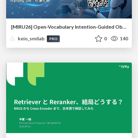
[MIRU26] Open-Vocabulary Intention-Guided Object Detection in Diverse Scenes
keio_smilab
0
140
PRO