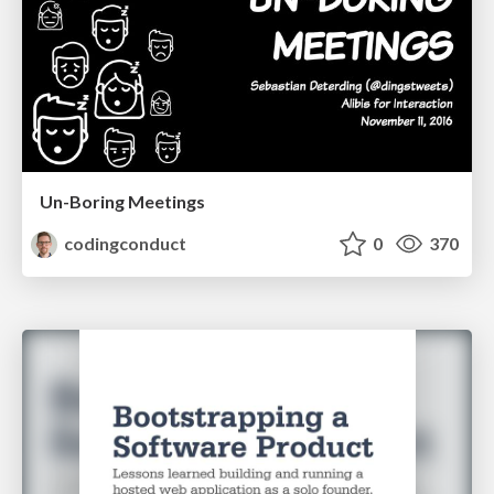
Un-Boring Meetings
codingconduct
0
370