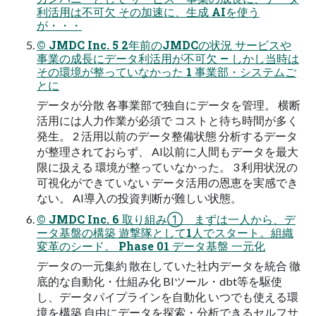
利活用は不可欠 その加速に、生成 AIを使う
が・・・
© JMDC Inc. 5 2年前のJMDCの状況 サービスや
事業の成長にデータ利活用が不可欠 — しかし当時は
その環境が整っていなかった 1 事業部・システムご
とに
データが分散 各事業部で独自にデータを管理。 横断
活用には人力作業が必須で コストと待ち時間が多く
発生。 2 活用以前のデータ整備状態 分析するデータ
が整理されておらず、 AI以前に人間もデータを最大
限に扱える 環境が整っていなかった。 3 利用状況の
可視化ができていない データ活用の恩恵を実感でき
ない。 AI導入の投資判断が難しい状態。
© JMDC Inc. 6 取り組み① まずは一人から、デ
ータ基盤の構築 遊撃隊として1人でスタート。組織
変革のシード。 Phase 01 データ基盤 一元化
データの一元集約 散在していた社内データを統合 徹
底的な自動化・仕組み化 BIツール・dbt等を駆使
し、データパイプラインを自動化 いつでも使える環
境を構築 自由にデータを探索・分析できるセルフサ