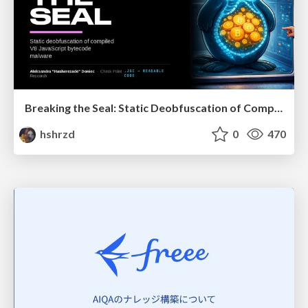
Breaking the Seal: Static Deobfuscation of Compiled V8 JavaScript Bytecode Malware
hshrzd
0
470