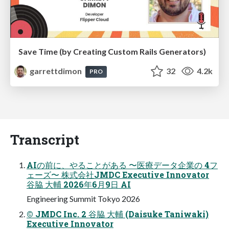
Save Time (by Creating Custom Rails Generators)
garrettdimon
32
4.2k
PRO
Transcript
AIの前に、やることがある 〜医療データ企業の 4フ
ェーズ〜 株式会社JMDC Executive Innovator
谷脇 大輔 2026年6月9日 AI
Engineering Summit Tokyo 2026
© JMDC Inc. 2 谷脇 大輔 (Daisuke Taniwaki)
Executive Innovator