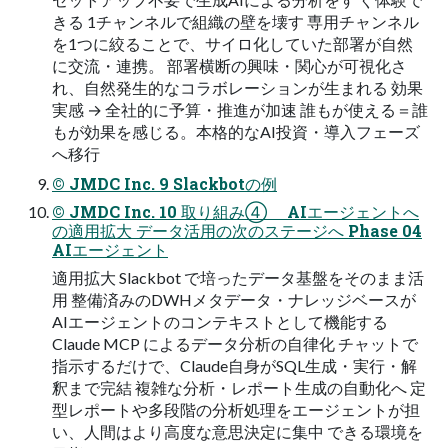
きる 1チャンネルで組織の壁を壊す 専用チャンネル
を1つに絞ることで、サイロ化していた部署が自然
に交流・連携。 部署横断の興味・関心が可視化さ
れ、自然発生的なコラボレーションが生まれる 効果
実感 → 全社的に予算・推進が加速 誰もが使える＝誰
もが効果を感じる。本格的なAI投資・導入フェーズ
へ移行
© JMDC Inc. 9 Slackbotの例
© JMDC Inc. 10 取り組み④ AIエージェントへ
の適用拡大 データ活用の次のステージへ Phase 04
AIエージェント
適用拡大 Slackbot で培ったデータ基盤をそのまま活
用 整備済みのDWHメタデータ・ナレッジベースが
AIエージェントのコンテキストとして機能する
Claude MCP によるデータ分析の自律化 チャットで
指示するだけで、Claude自身がSQL生成・実行・解
釈まで完結 複雑な分析・レポート生成の自動化へ 定
型レポートや多段階の分析処理をエージェントが担
い、人間はより高度な意思決定に集中 できる環境を