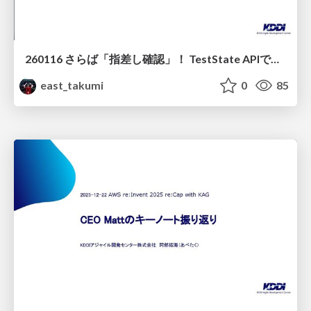
260116 さらば「指差し確認」！ TestState APIで変わる、これからのServerless Testing
east_takumi
0
85