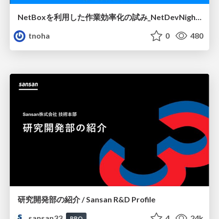
NetBoxを利用した作業効率化の試み_NetDevNight4
tnoha
0
480
研究開発部の紹介 / Sansan R&D Profile
sansan33
4
24k
PRO