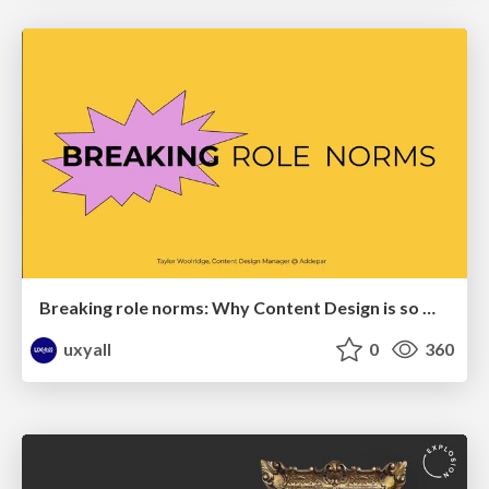
Breaking role norms: Why Content Design is so much more than writing copy - Taylor Woolridge
uxyall
0
360