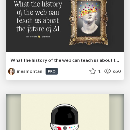
What the history of the web can teach us about the future of AI
inesmontani
1
650
PRO