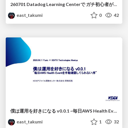
260701 Datadog Learning Centerで ガチ初心者が入門する vol.1
east_takumi
0
42
僕は運用を好きになる v0.0.1 ~毎日AWS Health Eventを手動確認してられない:序~
east_takumi
1
32