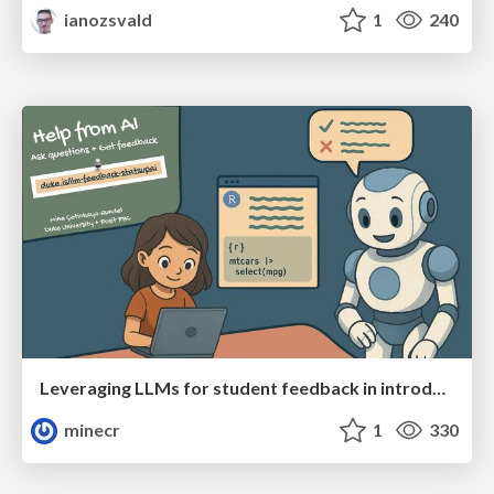
ianozsvald
1
240
Leveraging LLMs for student feedback in introductory data science courses - posit::conf(2025)
minecr
1
330