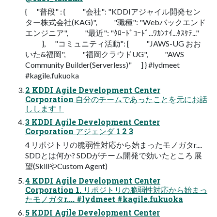
{ "普段" : { "会社": "KDDIアジャイル開発セン
ター株式会社(KAG)", "職種": "Webバックエンド
エンジニア", "最近": "ｸﾛｰﾄﾞｺｰﾄﾞ...ﾜｶﾝﾅｲ...ﾀｽｹﾃ..."
}, "コミュニティ活動": [ "JAWS-UG おお
いた&福岡", "福岡クラウドUG", "AWS
Community Builder(Serverless)" ] } #lydmeet
#kagile.fukuoka
2 KDDI Agile Development Center
Corporation 自分のチームであったことを元にお話
しします！
3 KDDI Agile Development Center
Corporation アジェンダ 1 2 3
4 リポジトリの脆弱性対応から始まったモノガタr....
SDDとは何か? SDDがチーム開発で効いたところ 展
望(SkillやCustom Agent)
4 KDDI Agile Development Center
Corporation 1. リポジトリの脆弱性対応から始まっ
たモノガタr.... #lydmeet #kagile.fukuoka
5 KDDI Agile Development Center