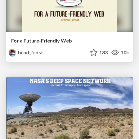
For a Future-Friendly Web
brad_frost
183
10k