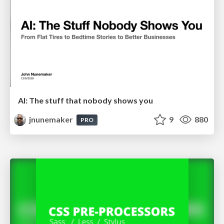
AI: The stuff that nobody shows you
jnunemaker
9
880
PRO