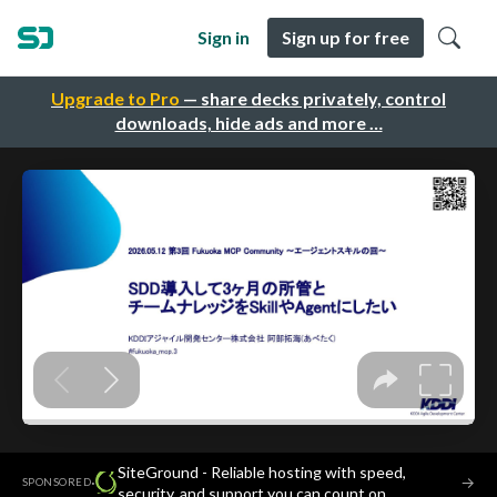
Sign in
Sign up for free
Upgrade to Pro
— share decks privately, control
downloads, hide ads and more …
SiteGround - Reliable hosting with speed,
·
→
SPONSORED
security, and support you can count on.