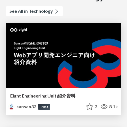
See All in Technology
Eight Engineering Unit 紹介資料
sansan33
3
8.1k
PRO