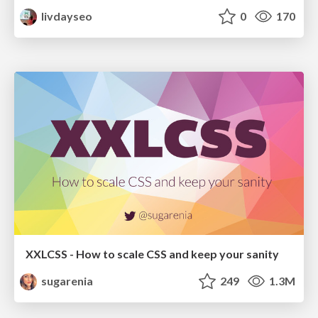
livdayseo
0
170
XXLCSS - How to scale CSS and keep your sanity
sugarenia
249
1.3M