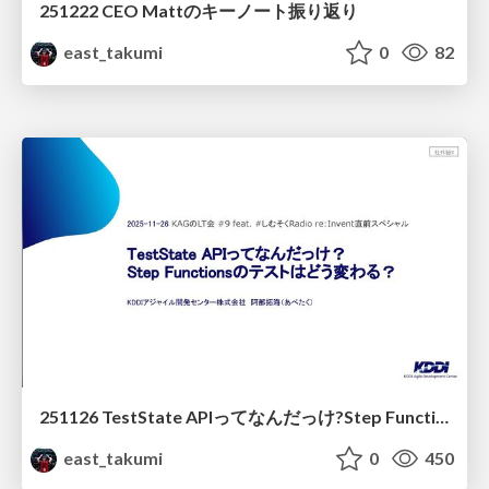
251222 CEO Mattのキーノート振り返り
east_takumi
0
82
251126 TestState APIってなんだっけ?Step Functionsテストどう変わる?
east_takumi
0
450