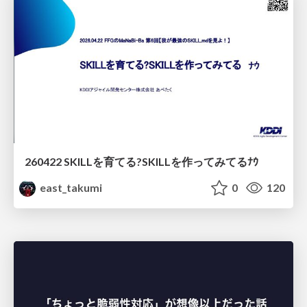
260422 SKILLを育てる?SKILLを作ってみてるﾅｳ
east_takumi
0
120