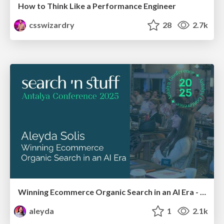
How to Think Like a Performance Engineer
csswizardry
28
2.7k
Winning Ecommerce Organic Search in an AI Era - #searchnstuff2025
aleyda
1
2.1k