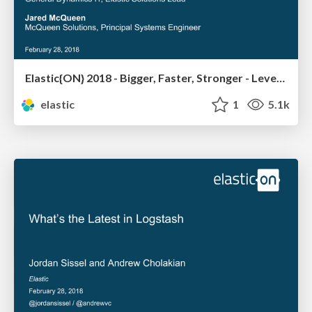
Elastic{ON} 2018 - Bigger, Faster, Stronger - Leveling Up Enterprise Logging
elastic
1
5.1k