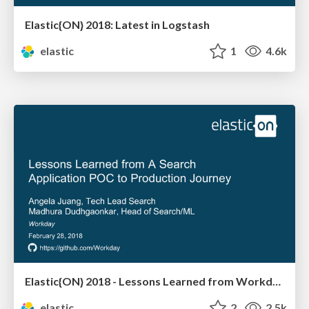
Elastic{ON} 2018: Latest in Logstash
elastic
1
4.6k
Elastic{ON} 2018 - Lessons Learned from Workday's Search Application Journey from POC to Production
elastic
2
2.5k