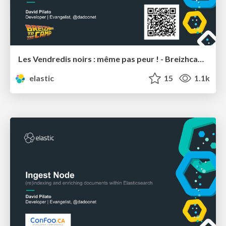
Les Vendredis noirs : même pas peur ! - Breizhcamp
elastic
15
1.1k