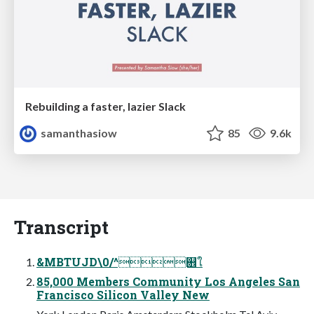
Rebuilding a faster, lazier Slack
samanthasiow
85
9.6k
Transcript
&MBTUJD\0/^଎ใ
85,000 Members Community Los Angeles San
Francisco Silicon Valley New