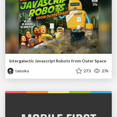
Intergalactic Javascript Robots from Outer Space
tanoku
273
27k