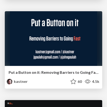
Put a Button on it: Removing Barriers to Going Fast.
kastner
60
4.5k