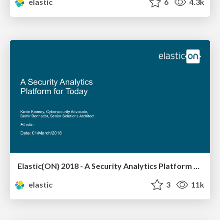
elastic
6
4.3k
Elastic{ON} 2018 - A Security Analytics Platform for Today
elastic
3
11k