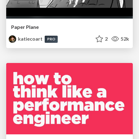
Paper Plane
katiecoart
2
52k
PRO