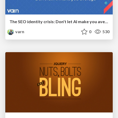
The SEO identity crisis: Don't let AI make you average
varn
0
530