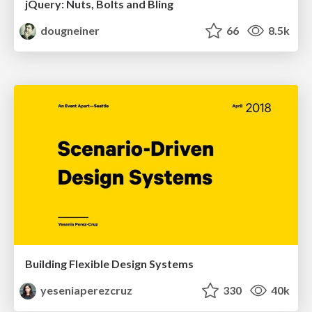
jQuery: Nuts, Bolts and Bling
dougneiner
66
8.5k
Building Flexible Design Systems
yeseniaperezcruz
330
40k