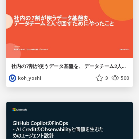
社内の7割が使うデータ基盤を、 データチーム2人で回すためにやったこと
koh_yoshi
3
500