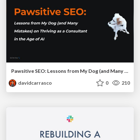
Pawsitive SEO: Lessons from My Dog (and Many Mistakes) on Thriving as a Consultant in the Age of AI
davidcarrasco
0
210