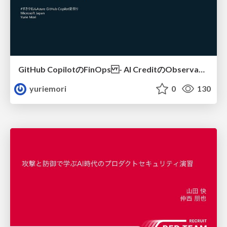
GitHub CopilotのFinOps - AI CreditのObservabilityと価値を生むためのエージェント設計
yuriemori
0
130