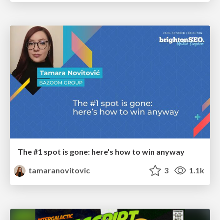
The #1 spot is gone: here's how to win anyway
tamaranovitovic
3
1.1k