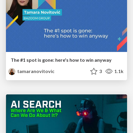
The #1 spot is gone: here's how to win anyway
tamaranovitovic
3
1.1k