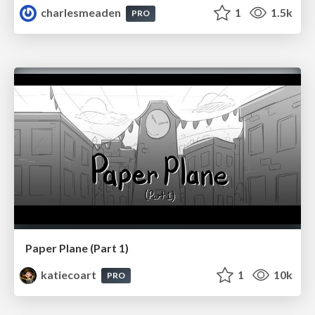
charlesmeaden
1
1.5k
PRO
Paper Plane (Part 1)
katiecoart
1
10k
PRO