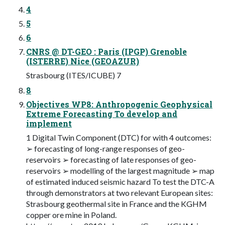
4
5
6
CNRS @ DT-GEO : Paris (IPGP) Grenoble
(ISTERRE) Nice (GEOAZUR)
Strasbourg (ITES/ICUBE) 7
8
Objectives WP8: Anthropogenic Geophysical
Extreme Forecasting To develop and
implement
1 Digital Twin Component (DTC) for with 4 outcomes:
➢ forecasting of long-range responses of geo-
reservoirs ➢ forecasting of late responses of geo-
reservoirs ➢ modelling of the largest magnitude ➢ map
of estimated induced seismic hazard To test the DTC-A
through demonstrators at two relevant European sites:
Strasbourg geothermal site in France and the KGHM
copper ore mine in Poland.