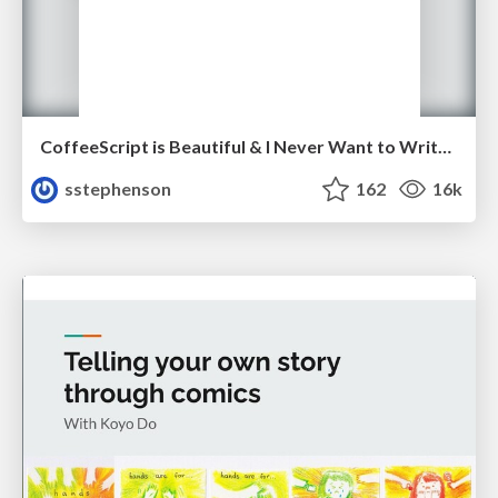
CoffeeScript is Beautiful & I Never Want to Write Plain JavaScript Again
sstephenson
162
16k