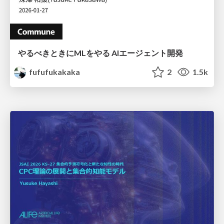
やるべきときにMLをやる AIエージェント開発
fufufukakaka
2
1.5k