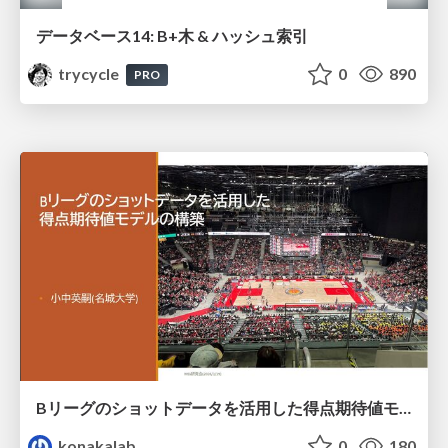
データベース14: B+木 & ハッシュ索引
trycycle
0
890
PRO
Bリーグのショットデータを活用した得点期待値モデルの構築 / Construction of expected points model using shot data of B.LEAGUE
konakalab
0
180