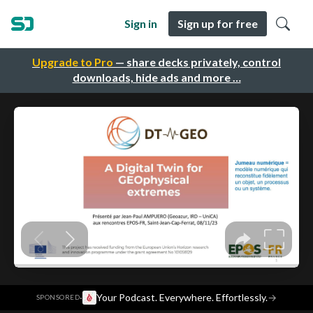
Sign in
Sign up for free
Upgrade to Pro
— share decks privately, control
downloads, hide ads and more …
·
Your Podcast. Everywhere. Effortlessly.
→
SPONSORED