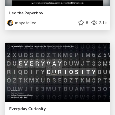
Leo the Paperboy
mayatellez
8
2.1k
Everyday Curiosity