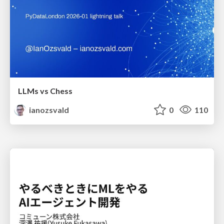
LLMs vs Chess
ianozsvald
0
110