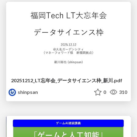
20251212_LT忘年会_データサイエンス枠_新川.pdf
shinpsan
0
310