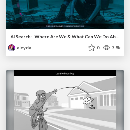
AI Search: Where Are We & What Can We Do About It?
aleyda
0
7.8k