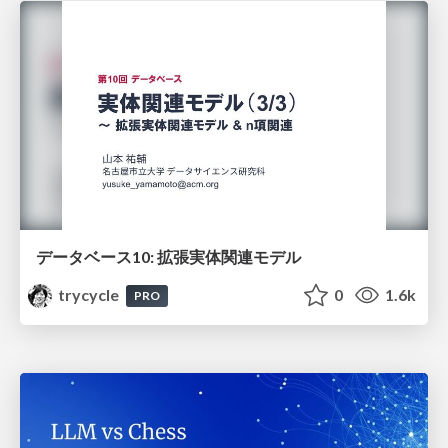
データベース10: 拡張実体関連モデル
trycycle
0
1.6k
PRO