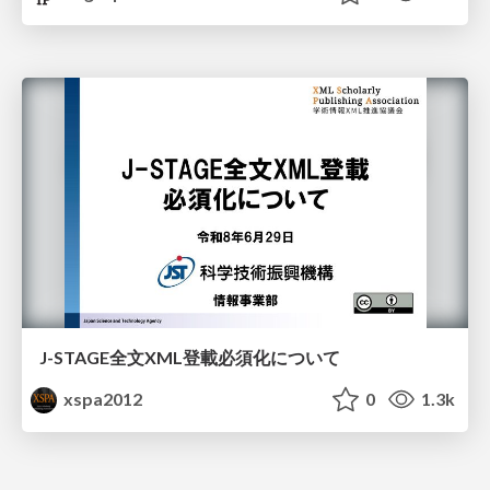
J-STAGE全文XML登載必須化について
xspa2012
0
1.3k