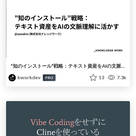
”知のインストール”戦略：テキスト資産をAIの文脈理解に活かす
kworkdev
13
7.3k
PRO