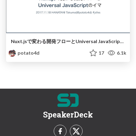
Nuxt.jsで変わる開発フローとUniversal JavaScriptのイマ #jsfes
potato4d
17
6.1k
SpeakerDeck