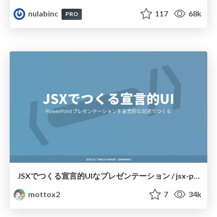
nulabinc
117
68k
PRO
JSXでつくる宣言的UIなプレゼンテーション / jsx-presentation
mottox2
7
34k