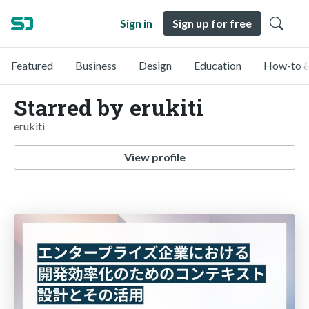
Sign in
Sign up for free
Featured
Business
Design
Education
How-to &
Starred by erukiti
erukiti
View profile