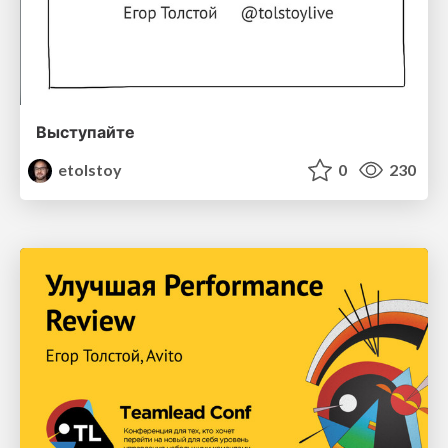
Выступайте
etolstoy
0
230