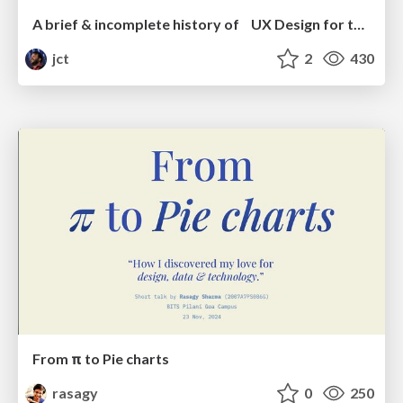
A brief & incomplete history of UX Design for the World Wide Web: 1989–2019
jct
2
430
From π to Pie charts
rasagy
0
250