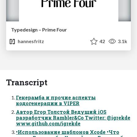
Typedesign – Prime Four
hannesfritz
42
3.1k
Transcript
Генерамба и прочие аспекты
кодогенерации в VIPER
Автор Егор Толстой Ведущий iOS
разработчик Rambler&Co Twitter: @igrekde
www.github.com/igrekde
•Использование шаблонов Xcode •Что