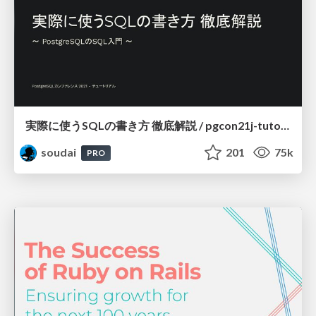
実際に使うSQLの書き方 徹底解説 / pgcon21j-tutorial
soudai
201
75k
PRO