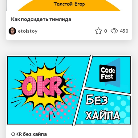
Как подсидеть тимлида
etolstoy
0
450
OKR без хайпа