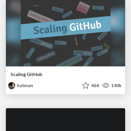
Scaling GitHub
holman
464
140k