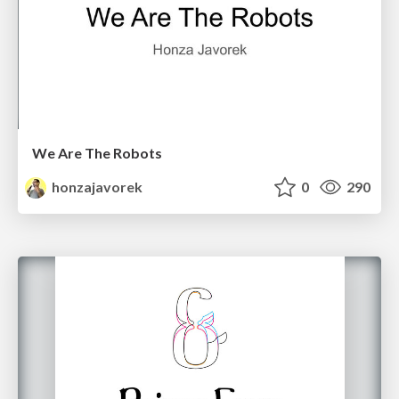
We Are The Robots
honzajavorek
0
290