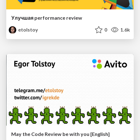
Улучшая performance review
etolstoy
0
1.6k
May the Code Review be with you [English]