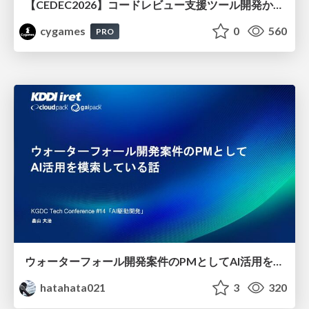
【CEDEC2026】コードレビュー支援ツール開発から学ぶ：LLMを用いた業務システムの実践的な運用設計と誤出力対策
cygames
0
560
PRO
ウォーターフォール開発案件のPMとしてAI活用を模索している話
hatahata021
3
320