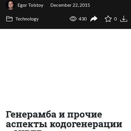
Egor Tolstoy
December 22, 2015
Technology
430
0
Генерамба и прочие
аспекты кодогенерации