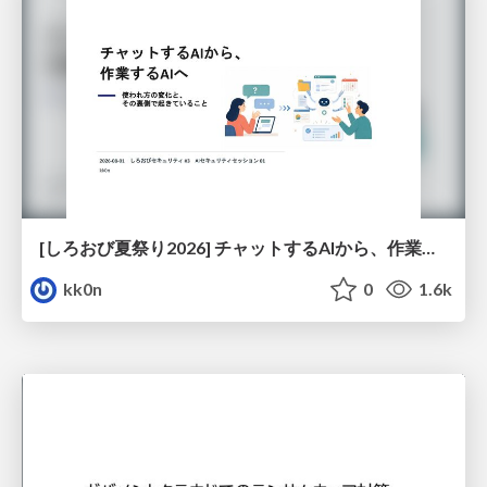
[しろおび夏祭り2026] チャットするAIから、作業するAIへ - 使われ方の変化と、その裏側で起きていること
kk0n
0
1.6k