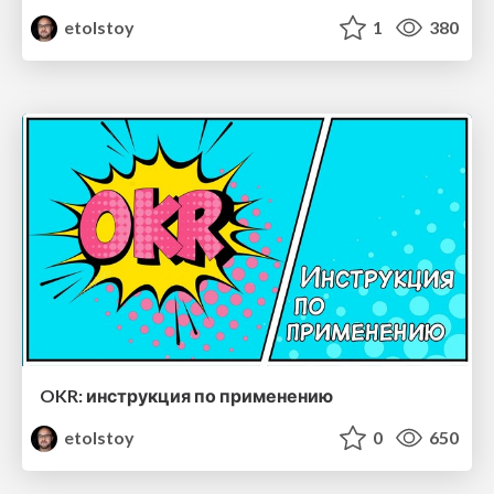
etolstoy
1
380
OKR: инструкция по применению
etolstoy
0
650