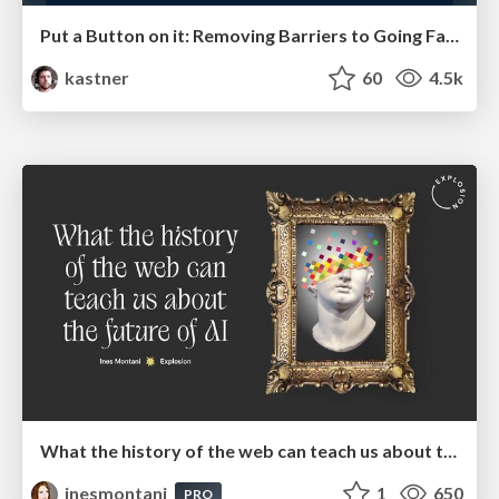
Put a Button on it: Removing Barriers to Going Fast.
kastner
60
4.5k
What the history of the web can teach us about the future of AI
inesmontani
1
650
PRO