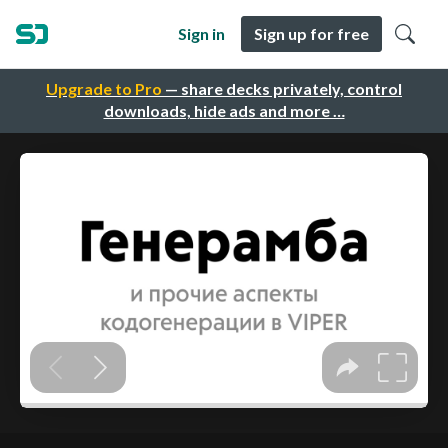
Sign in
Sign up for free
Upgrade to Pro
— share decks privately, control
downloads, hide ads and more …