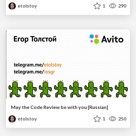
etolstoy
1
290
May the Code Review be with you [Russian]
etolstoy
1
250