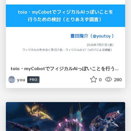
toio・myCobotでフィジカルAIっぽいことを行うための検討（とりあえず調査） / フィジカルAI LT（IoTLTによる開催）
you
0
280
PRO