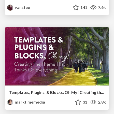
vanstee
141
7.6k
Templates, Plugins, & Blocks: Oh My! Creating the theme that thinks of everything
marktimemedia
31
2.8k