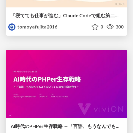
「寝てても仕事が進む」Claude Codeで組む第二の脳
tomoyafujita2016
0
300
AI時代のPHPer生存戦略 ～「言語、もうなんでもよくない？」に本気で向き合う～