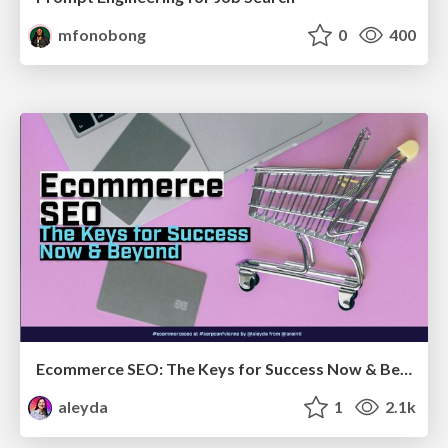
mfonobong
0
400
Ecommerce SEO: The Keys for Success Now & Beyond - #SERPConf2024
aleyda
1
2.1k