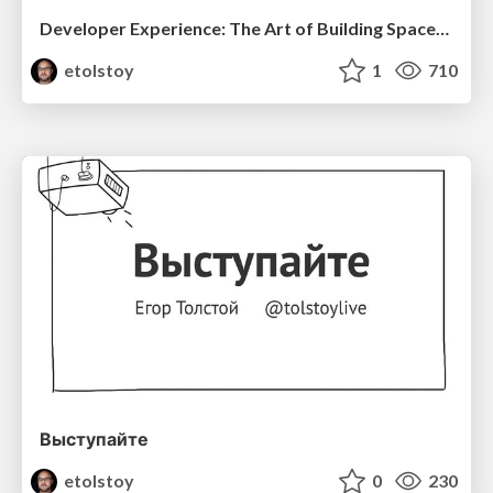
Developer Experience: The Art of Building Spaceships
etolstoy
1
710
Выступайте
etolstoy
0
230