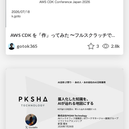
AWS CDK を「作」ってみた 〜フルスクラッチで見えた CDK の裏側〜 / aws-cdk-from-scratch
gotok365
3
2.8k