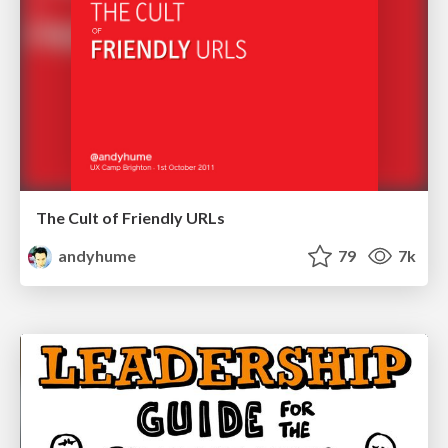
The Cult of Friendly URLs
andyhume
79
7k