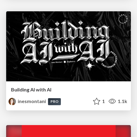
Building AI with AI
inesmontani
1
1.1k
PRO