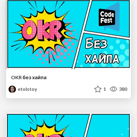
OKR без хайпа
etolstoy
1
380