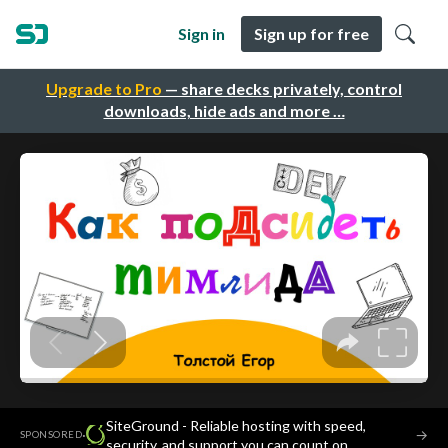
Sign in
Sign up for free
Upgrade to Pro
— share decks privately, control
downloads, hide ads and more …
SiteGround - Reliable hosting with speed,
·
→
SPONSORED
security, and support you can count on.