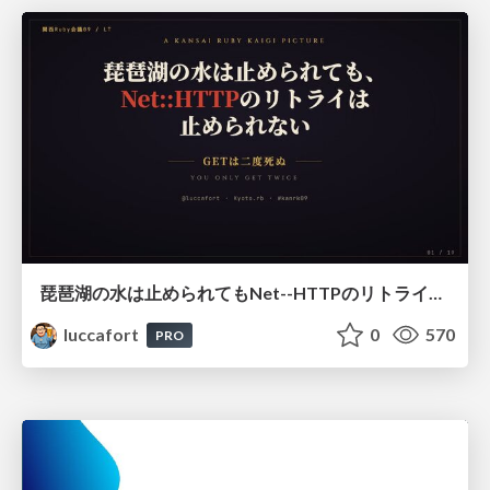
琵琶湖の水は止められてもNet--HTTPのリトライは止められない / You might be able to stop the water flow of Lake Biwa but you can't stop Net::HTTP retries
luccafort
0
570
PRO