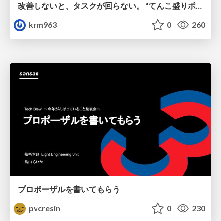
改善しないと、タスクが回らない。 “てんこ盛りポジション” を引き継いだ情シスの、入社3ヶ月の業務改善録
krm963
0
260
プロポーザルを書いてもらう
pvcresin
0
230