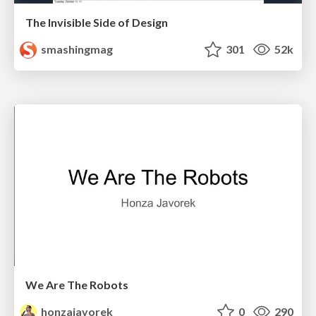
The Invisible Side of Design
smashingmag
301
52k
We Are The Robots
honzajavorek
0
290