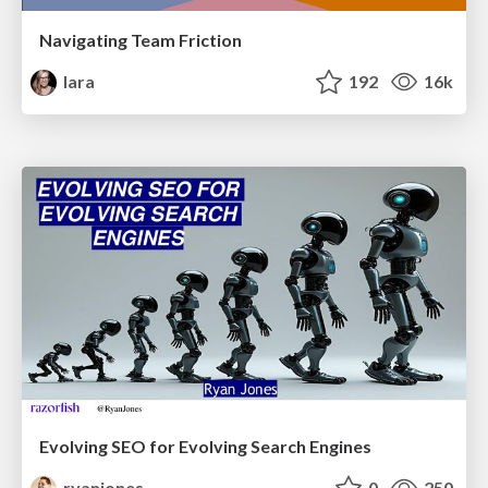
Navigating Team Friction
lara
192
16k
Evolving SEO for Evolving Search Engines
ryanjones
0
250