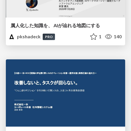
属人化した知識を、 AIが辿れる地図にする
pkshadeck
1
140
PRO