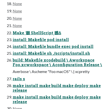
None
None
None
None
Make ʹ͸ ShellScript ͕࢖͑Δ
install: Makefile pod install
install: Makefile bundle exec pod install
install: Makefile sh ./scripts/install.sh
build: Makefile xcodebuild \ Aworkspace
Foo.xcworkspace \ Aconfiguration Release \
Averbose \ Ascheme "Foo macOS" \ | xcpretty
rails s
make install make build make deploy make
release
make install make build make deploy make
release
None