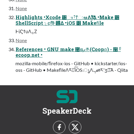
None
Highlights •Xcode ͸ෳࡶͳઃఆΛӅṭ͍ͯ͠Δ •Make ͸
ShellScript ݺͼग़͚ͩ͠Ͱ࢖͑Δ •iOS ͸ Makeﬁle
ͰίϚϯυΛ࡞Ζ͏
None
References • GNU make ೔ຊޠ༁(Coopฤ) - ໨࣍ -
ecoop.net •
mozilla-mobile/ﬁrefox-ios - GitHub • kickstarter/ios-
oss - GitHub • MakeﬁleΛར༻ͯ͠iOS։ൃΛݡ͘ศརʹӡ༻͠Α͏ - Qiita
SpeakerDeck