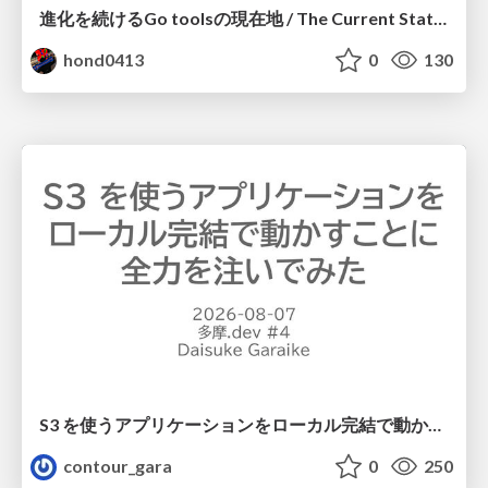
進化を続けるGo toolsの現在地 / The Current State of Ever-Evolving Go Tools
hond0413
0
130
S3 を使うアプリケーションをローカル完結で動かすことに全力を注いでみた / Running S3 Apps Offline
contour_gara
0
250