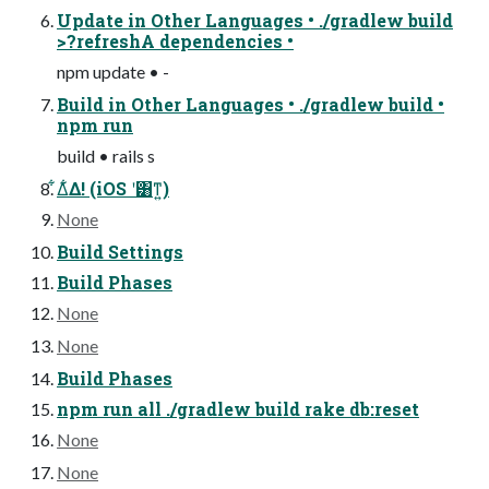
Update in Other Languages • ./gradlew build
>?refreshA dependencies •
npm update • -
Build in Other Languages • ./gradlew build •
npm run
build • rails s
͋Δ͋Δ! (iOS ʹ͸ͳ͍)
None
Build Settings
Build Phases
None
None
Build Phases
npm run all ./gradlew build rake db:reset
None
None