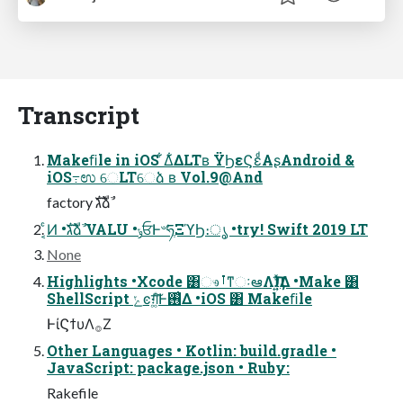
Transcript
Makeﬁle in iOS ͋Δ͋ΔLTʙ ΫϦεϚεͩΑʂAndroid &
iOS߹ಉ େLTେձ ʙ Vol.9@And
factory גࣜձࣾ
͔ͨͶ •גࣜձࣾ VALU •ݸਓͰ৺ཧֶΞϓϦ։ൃ •try! Swift 2019 LT
None
Highlights •Xcode ͸ෳࡶͳઃఆΛӅṭ͍ͯ͠Δ •Make ͸
ShellScript ݺͼग़͚ͩ͠Ͱ࢖͑Δ •iOS ͸ Makeﬁle
ͰίϚϯυΛ࡞Ζ͏
Other Languages • Kotlin: build.gradle •
JavaScript: package.json • Ruby:
Rakefile