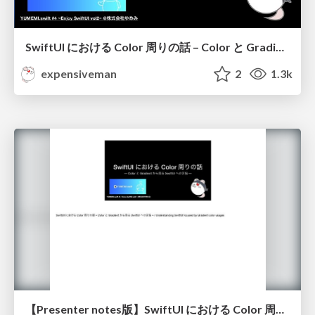
SwiftUI における Color 周りの話 – Color と Gradient から見る SwiftUI への苦悩 – / Understanding SwiftUI focused by Gradient color usages
expensiveman
2
1.3k
【Presenter notes版】SwiftUI における Color 周りの話 – Color と Gradient から見る SwiftUI への苦悩 – / Include presenter notes: Understanding SwiftUI focused by Gradient color usages