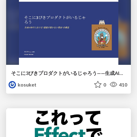
そこに3びきプロダクトがいるじゃろう——生成AI時代における“価値が届かない理由”の構造
kosuket
0
410