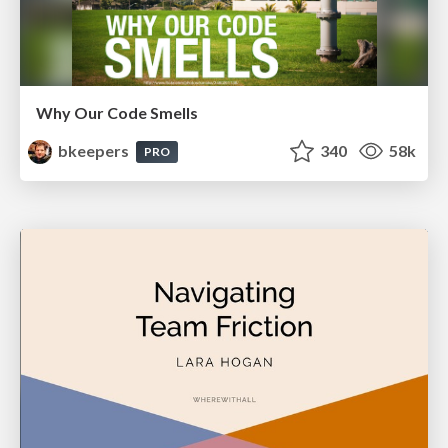
Why Our Code Smells
bkeepers
340
58k
PRO