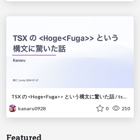
TSX の <Hoge<Fuga>> という構文に驚いた話 / tsx-type-argument-syntax
kanaru0928
0
210
Featured