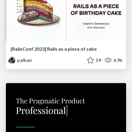
[RailsConf 2023] Rails as a piece of cake
palkan
59
6.9k