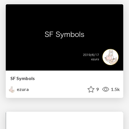
SF Symbols
ezura
9
1.5k