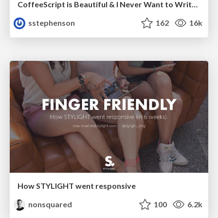
CoffeeScript is Beautiful & I Never Want to Write Plain JavaScript Again
sstephenson
162
16k
How STYLIGHT went responsive
nonsquared
100
6.2k