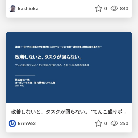
kashioka
0
840
改善しないと、タスクが回らない。 “てんこ盛りポジション” を引き継いだ情シスの、入社3ヶ月の業務改善録
krm963
0
250