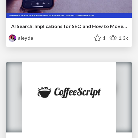
AI Search: Implications for SEO and How to Move Forward - #ShenzhenSEOConference
aleyda
1
1.3k