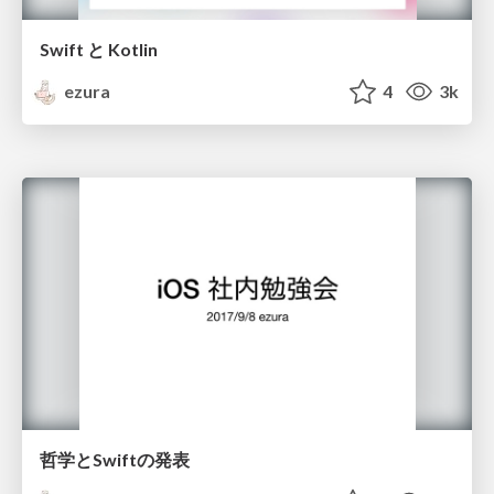
Swift と Kotlin
ezura
4
3k
哲学とSwiftの発表