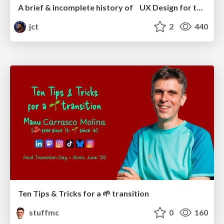
A brief & incomplete history of UX Design for the World Wide Web: 1989–2019
jct
2
440
Ten Tips & Tricks for a 🌱 transition
stuffmc
0
160