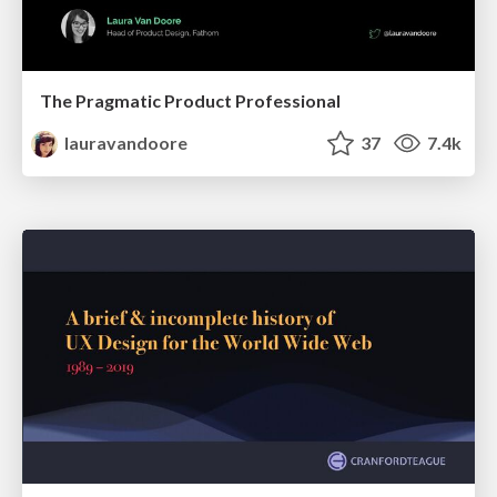
The Pragmatic Product Professional
lauravandoore
37
7.4k