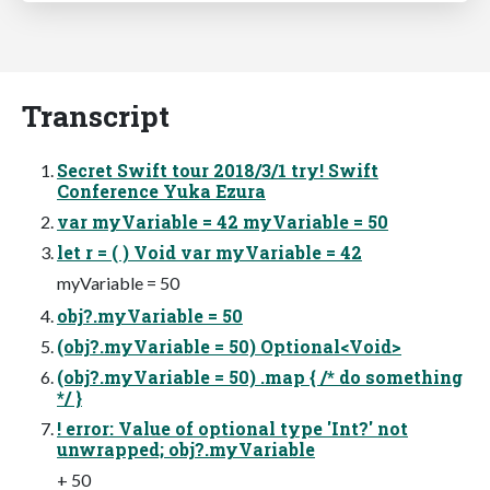
Transcript
Secret Swift tour 2018/3/1 try! Swift
Conference Yuka Ezura
var myVariable = 42 myVariable = 50
let r = ( ) Void var myVariable = 42
myVariable = 50
obj?.myVariable = 50
(obj?.myVariable = 50) Optional<Void>
(obj?.myVariable = 50) .map { /* do something
*/ }
! error: Value of optional type 'Int?' not
unwrapped; obj?.myVariable
+ 50