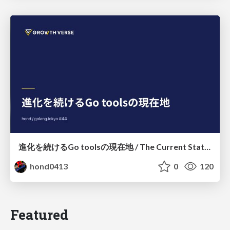
進化を続けるGo toolsの現在地 / The Current State of Ever-Evolving Go Tools
hond0413
0
120
Featured