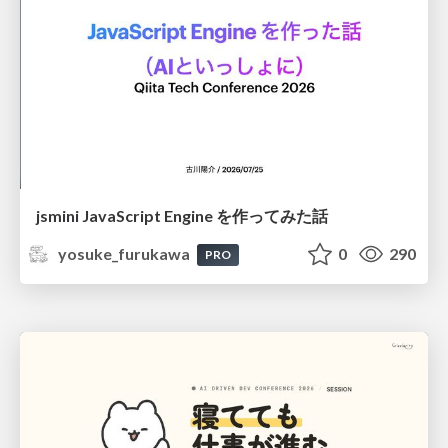
jsmini JavaScript Engine を作ってみた話
yosuke_furukawa
0
290
PRO