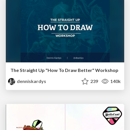
The Straight Up "How To Draw Better" Workshop
denniskardys
239
140k