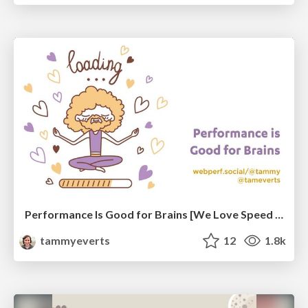
Performance Is Good for Brains [We Love Speed 2024]
tammyeverts
12
1.8k