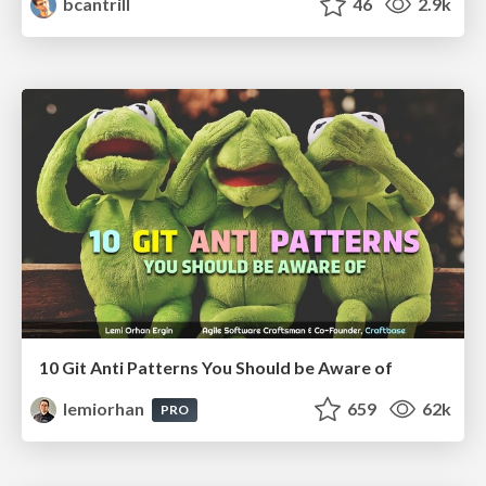
bcantrill
46
2.9k
10 Git Anti Patterns You Should be Aware of
lemiorhan
659
62k
PRO