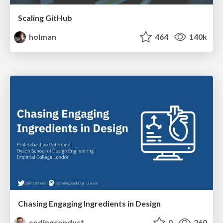
Scaling GitHub
holman
464
140k
Chasing Engaging Ingredients in Design
codingconduct
0
260