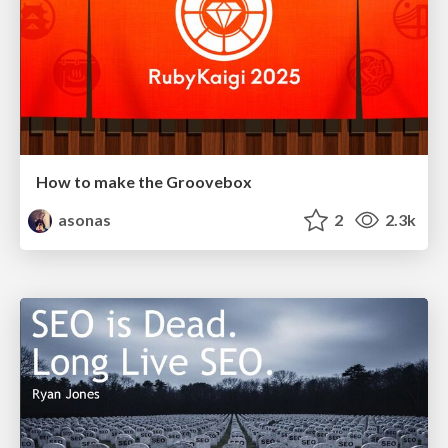
How to make the Groovebox
asonas
2
2.3k