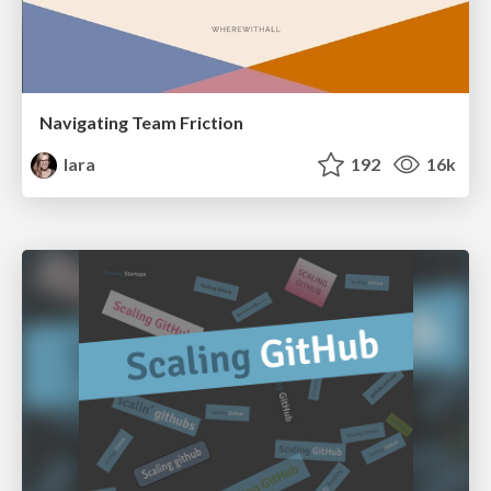
Navigating Team Friction
lara
192
16k