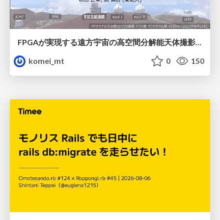
FPGAが実現する遠方宇宙の高空間分解能天体撮影 -大型地上望遠鏡の視力を補正する「補償光学」とは？-
komei_mt
0
150