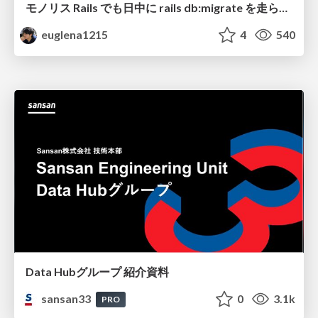
モノリス Rails でも日中に rails db:migrate を走らせたい！ / Daytime rails db:migrate on Monolithic Rails!
euglena1215
4
540
Data Hubグループ 紹介資料
sansan33
0
3.1k
PRO