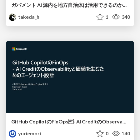
ガバメント AI 源内を地方自治体は活用できるのか 可能性と課題、期待について
takeda_h
1
340
GitHub CopilotのFinOps - AI CreditのObservabilityと価値を生むためのエージェント設計
yuriemori
0
140