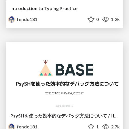
Introduction to Typing Practice
fendo181
0
1.2k
PsySHを使った効率的なデバッグ方法について / How debug efficiently using PsySH
fendo181
1
2.7k