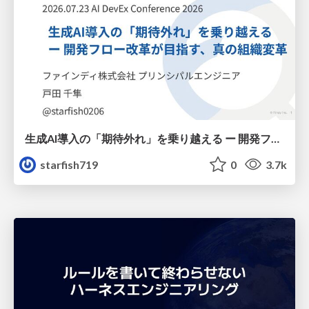
生成AI導入の「期待外れ」を乗り越える ー 開発フロー改革が目指す、真の組織変革
starfish719
0
3.7k