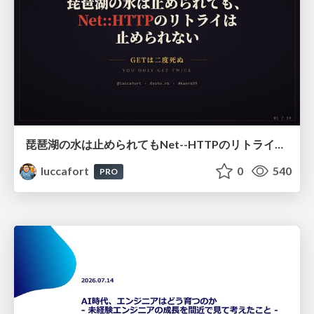
琵琶湖の水は止められてもNet--HTTPのリトライは止められない / You might be able to stop the water flow of Lake Biwa but you can't stop Net::HTTP retries
luccafort
0
540
PRO