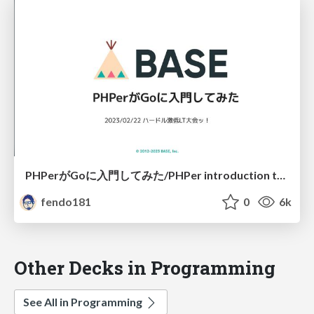
PHPerがGoに入門してみた/PHPer introduction to Go.
fendo181
0
6k
Other Decks in Programming
See All in Programming