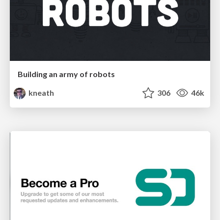
Building an army of robots
kneath
306
46k