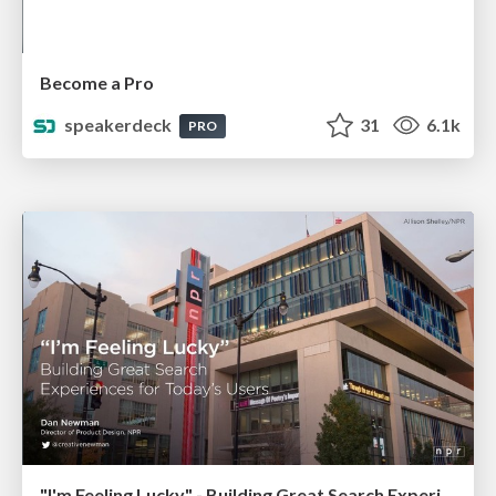
Become a Pro
speakerdeck
31
6.1k
PRO
"I'm Feeling Lucky" - Building Great Search Experiences for Today's Users (#IAC19)