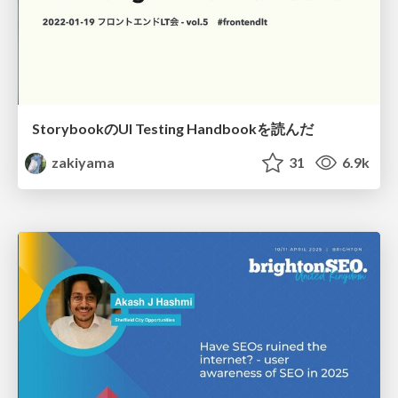
StorybookのUI Testing Handbookを読んだ
zakiyama
31
6.9k