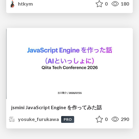
htkym
0
180
jsmini JavaScript Engine を作ってみた話
yosuke_furukawa
0
290
PRO