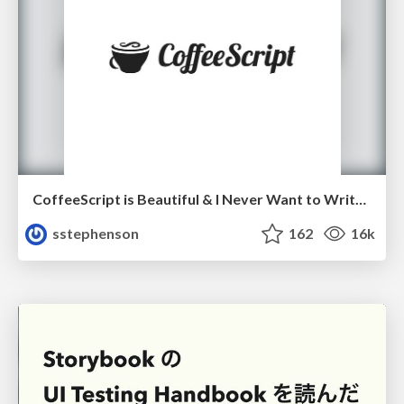
CoffeeScript is Beautiful & I Never Want to Write Plain JavaScript Again
sstephenson
162
16k