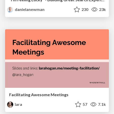
danielanewman
230
23k
Facilitating Awesome Meetings
lara
57
7.1k