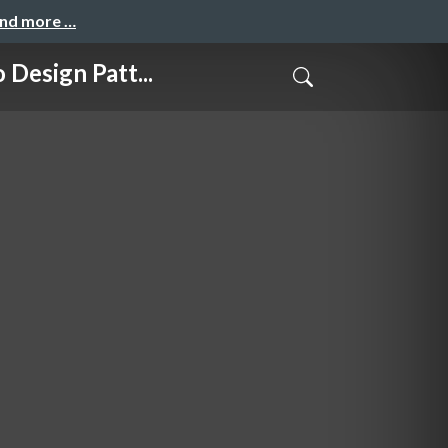
and more …
ign Patt...