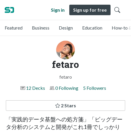
Sign in
Sign up for free
Featured
Business
Design
Education
How-to &
fetaro
fetaro
12 Decks
0 Following
5 Followers
2 Stars
「実践的データ基盤への処方箋」「ビッグデー
タ分析のシステムと開発がこれ1冊でしっかり