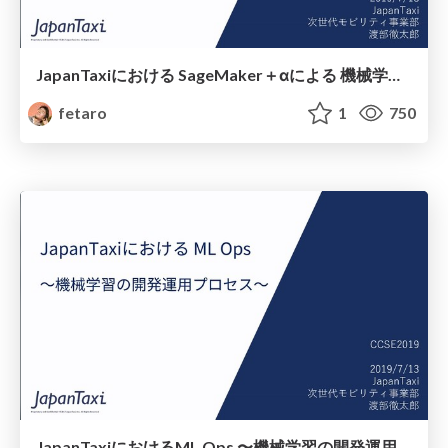
JapanTaxiにおける SageMaker＋αによる 機械学習アプリケーションの本番運⽤
fetaro
1
750
JapanTaxiにおけるML Ops 〜機械学習の開発運⽤プロセス〜