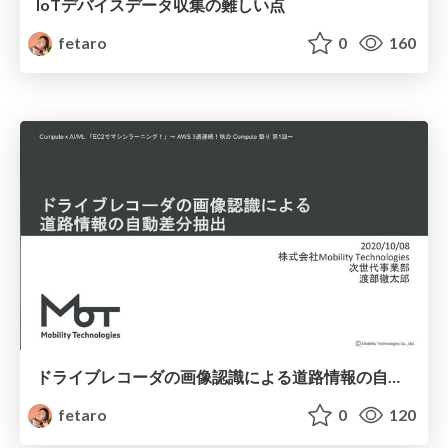
IoTデバイスデータ収集の難しい点
fetaro
0
160
ドライブレコーダの画像認識による道路情報の自動差分抽出
fetaro
0
120