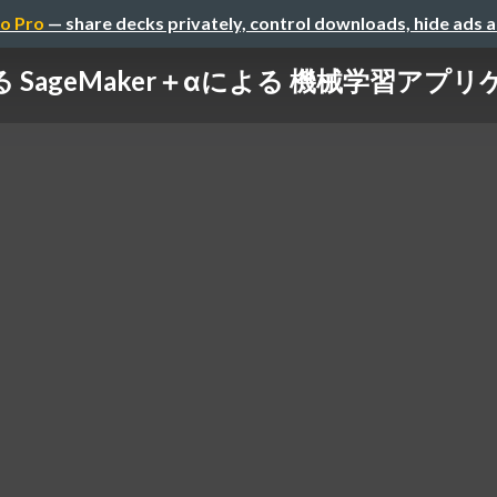
o Pro
— share decks privately, control downloads, hide ads 
おける SageMaker＋αによる 機械学習