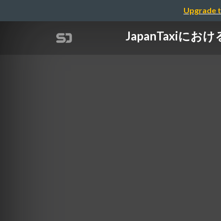
Upgrade t
JapanTaxiに