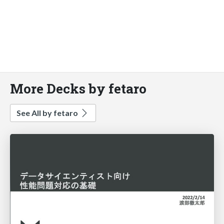
More Decks by fetaro
See All by fetaro