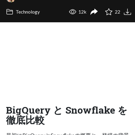
Technology
12k
22
BigQuery と Snowflake を
徹底比較