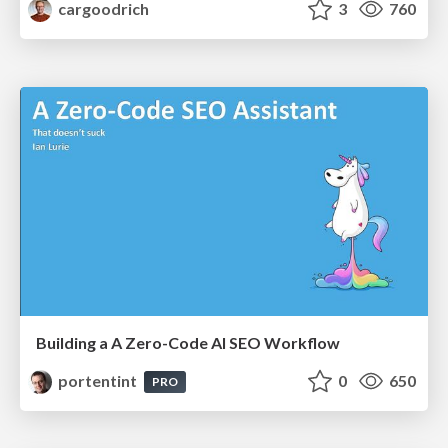
cargoodrich
3
760
Building a A Zero-Code AI SEO Workflow
portentint
0
650
PRO