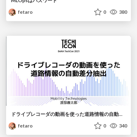
MLOpsはバズワード
fetaro
0
380
ドライブレコーダの動画を使った道路情報の自動差分抽出
fetaro
0
340