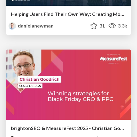
Helping Users Find Their Own Way: Creating Modern Search Experiences
danielanewman
31
3.3k
brightonSEO & MeasureFest 2025 - Christian Goodrich - Winning strategies for Black Friday CRO & PPC