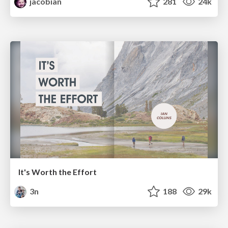
jacobian
281
24k
It's Worth the Effort
3n
188
29k