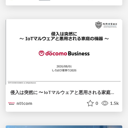
侵入は突然に 〜 IoTマルウェアと悪用される家庭の機器 ～ / When Intrusion Strikes: IoT Malware and the Abuse of Home Devices
nttcom
0
1.5k