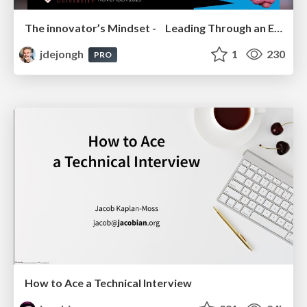
The innovator’s Mindset - Leading Through an Era of Exponential Change - McGill University 2025
jdejongh
1
230
PRO
How to Ace a Technical Interview