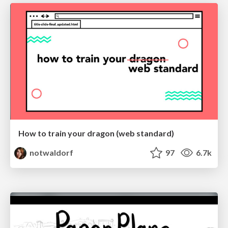
How to train your dragon (web standard)
notwaldorf
97
6.7k