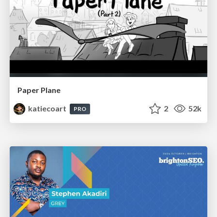
Paper Plane
katiecoart
2
52k
PRO