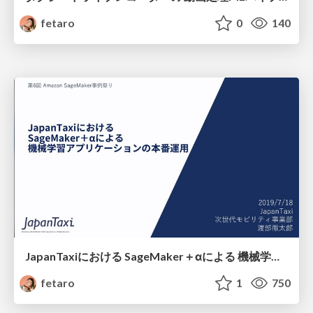
fetaro
0
140
JapanTaxiにおける SageMaker＋αによる 機械学習アプリケーションの本番運⽤
fetaro
1
750