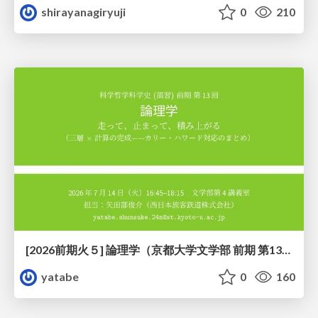
shirayanagiryuji
0
210
[2026前期火５] 論理学（京都大学文学部 前期 第13回）「走って、止まって、積み上がる」
yatabe
0
160