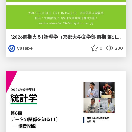
[2026前期火５] 論理学（京都大学文学部 前期 第11回）「ハーモニー：三層モデルと保存拡大」
yatabe
0
200