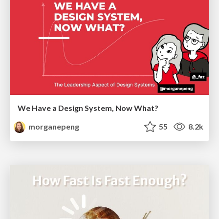
We Have a Design System, Now What?
morganepeng
55
8.2k