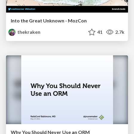
Into the Great Unknown - MozCon
thekraken
41
2.7k
Why You Should Never Use an ORM