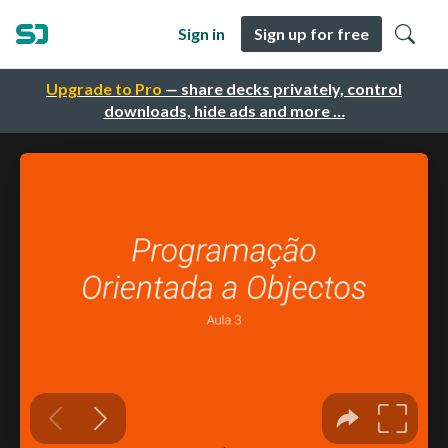
Sign in
Sign up for free
Upgrade to Pro
— share decks privately, control
downloads, hide ads and more …