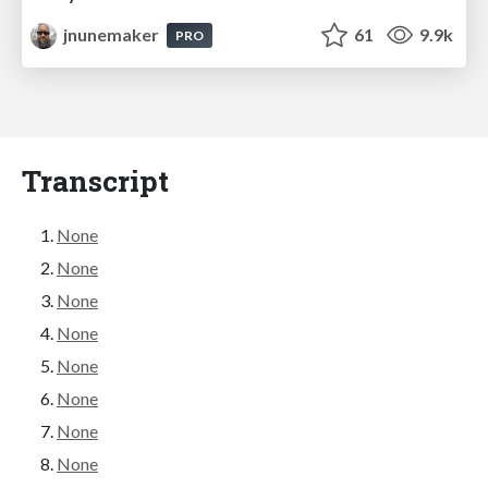
jnunemaker
61
9.9k
PRO
Transcript
None
None
None
None
None
None
None
None