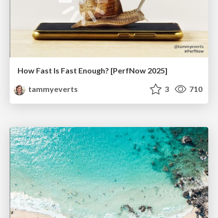
How Fast Is Fast Enough? [PerfNow 2025]
tammyeverts
3
710