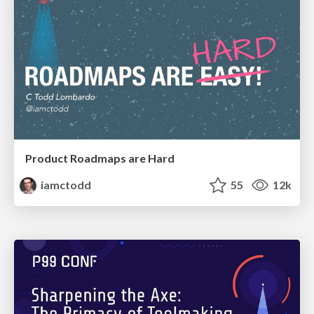
Product Roadmaps are Hard
iamctodd
55
12k