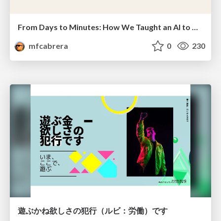
From Days to Minutes: How We Taught an AI to Onboard 50+ Tenants on our AI Features
mfcabrera
0
230
遊ぶかね欲しさの犯行（ルビ：労働）です