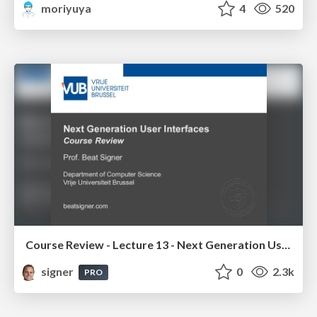
moriyuya
4
520
Course Review - Lecture 13 - Next Generation User Interfaces (4018166FNR)
signer
0
2.3k
PRO