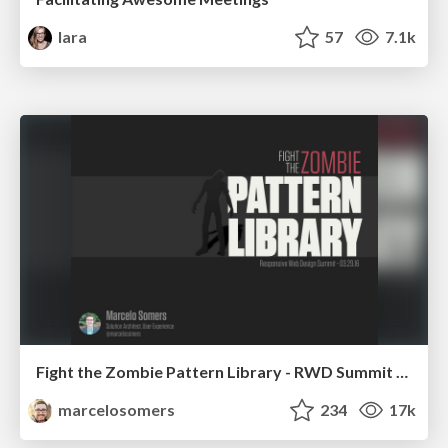
lara
57
7.1k
Fight the Zombie Pattern Library - RWD Summit 2016
marcelosomers
234
17k