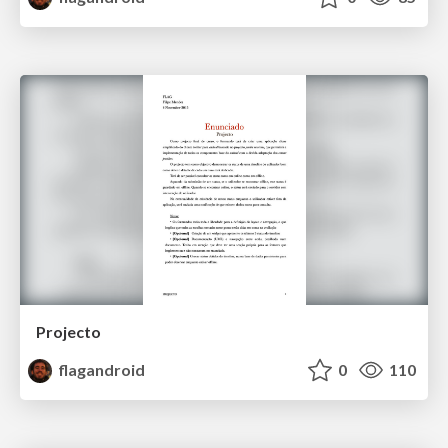
Projecto
flagandroid
0
110