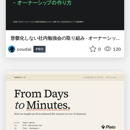
形骸化しない社内勉強会の取り組み - オーナーシップの作り方 / In-house study session
soudai
0
120
PRO