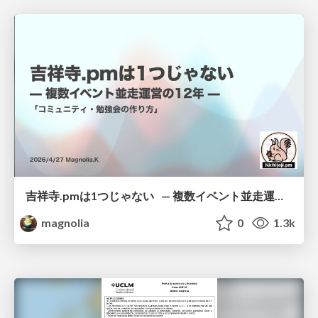
吉祥寺.pmは1つじゃない — 複数イベント並走運営の12年 —
magnolia
0
1.3k