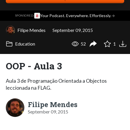
·
Your Podcast. Everywhere. Effortlessly.
→
SPONSORED
Filipe Mendes
September 09, 2015
Education
52
1
OOP - Aula 3
Aula 3 de Programação Orientada a Objectos
leccionada na FLAG.
Filipe Mendes
September 09, 2015