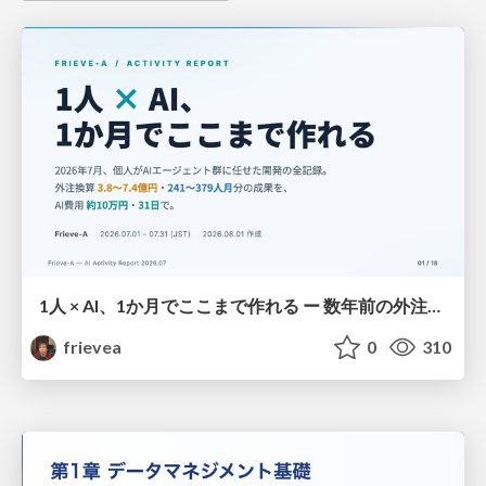
1人 × AI、1か月でここまで作れる ー 数年前の外注換算3.8〜7.4億円・241〜379人月分の作業を、AI費用 約10万円・31日で
frievea
0
310