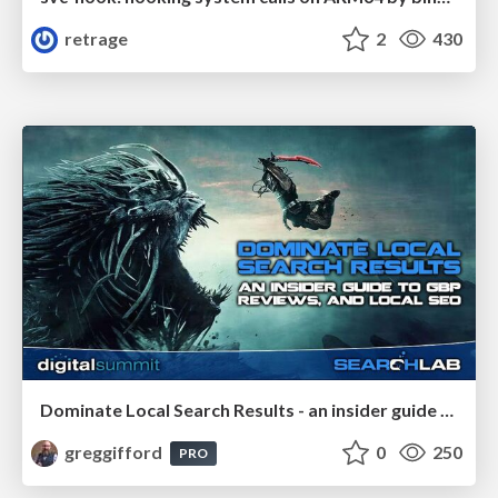
retrage
2
430
Dominate Local Search Results - an insider guide to GBP, reviews, and Local SEO
greggifford
0
250
PRO