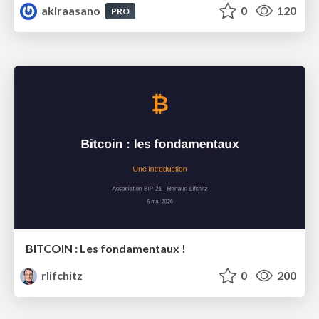
akiraasano
0
120
PRO
BITCOIN : Les fondamentaux !
rlifchitz
0
200