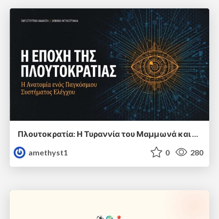
Πλουτοκρατία: Η Τυραννία του Μαμμωνά και η Μεταανθρώπινη Δουλεία
amethyst1
0
280