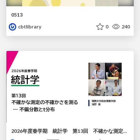
0513
cbtlibrary
0
240
2026年度春学期 統計学 第13回 不確かな測定の不確かさを測る ― 不偏分散とt分布 (2026. 6. 25)