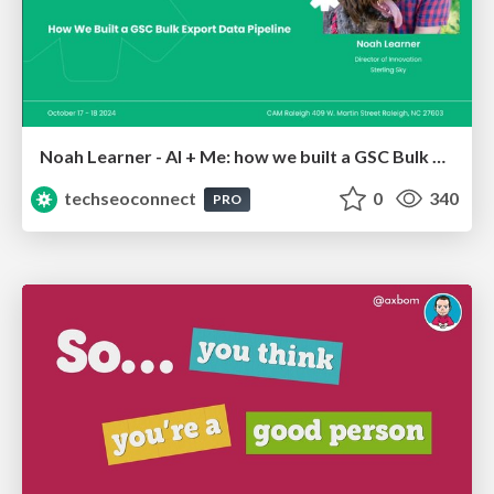
Noah Learner - AI + Me: how we built a GSC Bulk Export data pipeline
techseoconnect
0
340
PRO