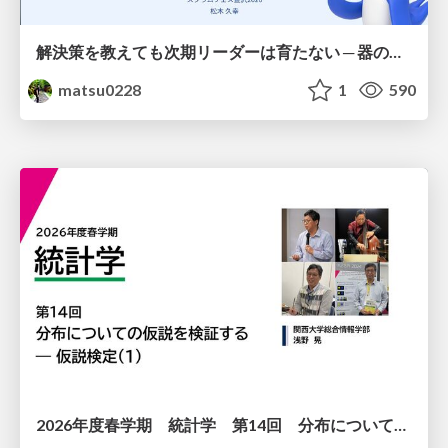
解決策を教えても次期リーダーは育たない ─ 器の発達に伴走するために / Partnering with leaders in their vertical development
matsu0228
1
590
2026年度春学期 統計学 第14回 分布についての仮説を検証する ― 仮説検定（１） (2026. 7. 2)