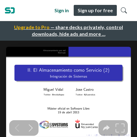
Sign in
Sign up for free
Upgrade to Pro
— share decks privately, control
downloads, hide ads and more …