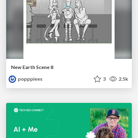
New Earth Scene 8
popppiees
3
2.5k