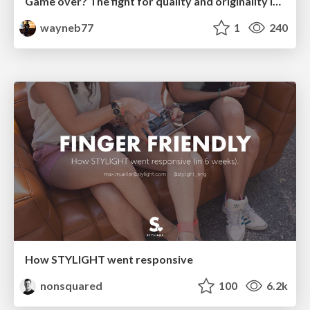
Game over? The fight for quality and originality in the time of robots
wayneb77
1
240
How STYLIGHT went responsive
nonsquared
100
6.2k