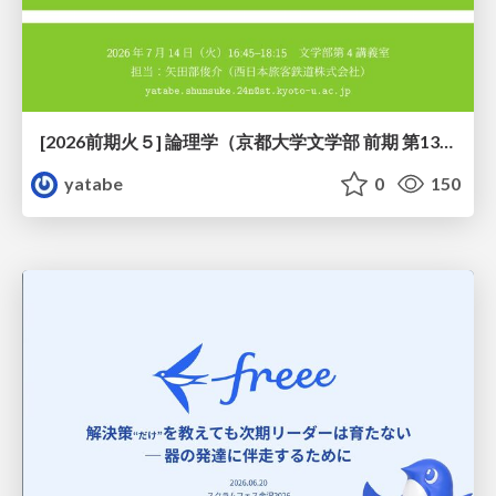
[2026前期火５] 論理学（京都大学文学部 前期 第13回）「走って、止まって、積み上がる」
yatabe
0
150