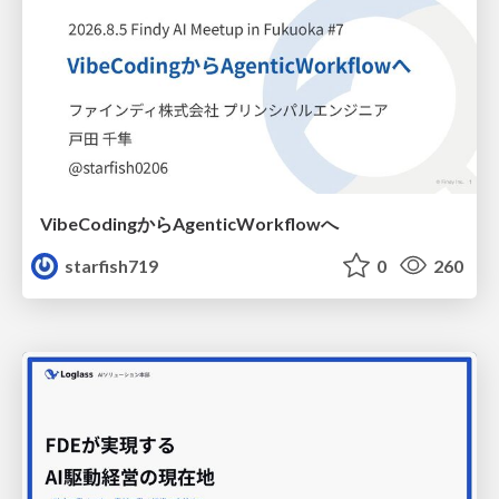
VibeCodingからAgenticWorkflowへ
starfish719
0
260