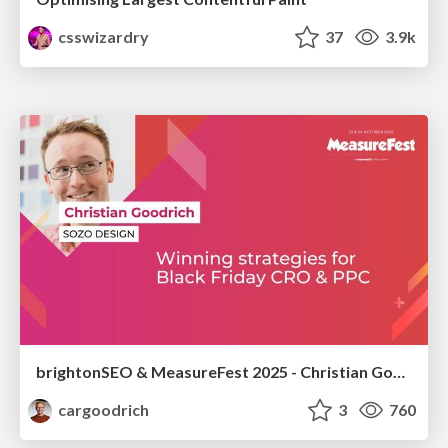
csswizardry
37
3.9k
brightonSEO & MeasureFest 2025 - Christian Goodrich - Winning strategies for Black Friday CRO & PPC
cargoodrich
3
760