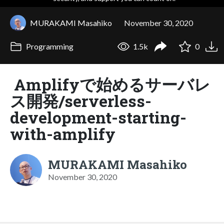
MURAKAMI Masahiko
November 30, 2020
Programming
1.5k
0
Amplifyで始めるサーバレ
ス開発/serverless-
development-starting-
with-amplify
MURAKAMI Masahiko
November 30, 2020