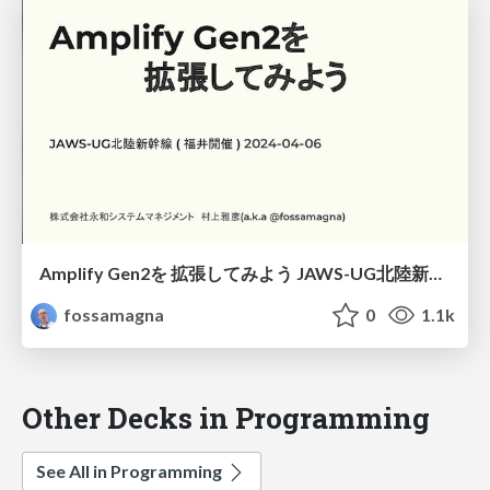
Amplify Gen2を 拡張してみよう JAWS-UG北陸新幹線 ( 福井開催 ) 2024-04-06/Let's extend Amplify Gen2
fossamagna
0
1.1k
Other Decks in Programming
See All in Programming