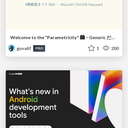
Welcome to the "Parametricity" 🏙️ − Generic だけど Specific な世界 −
guvalif
1
200
PRO