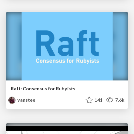
Raft: Consensus for Rubyists
vanstee
141
7.6k