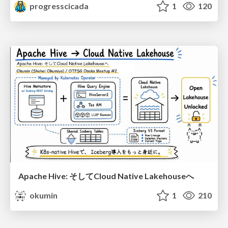
progresscicada
1
120
Apache Hive: そしてCloud Native Lakehouseへ
okumin
1
210