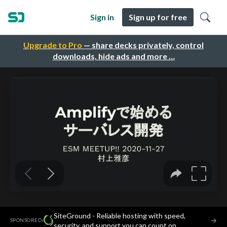
Sign in
Sign up for free
Upgrade to Pro
— share decks privately, control
downloads, hide ads and more …
SiteGround - Reliable hosting with speed,
·
→
SPONSORED
security, and support you can count on.