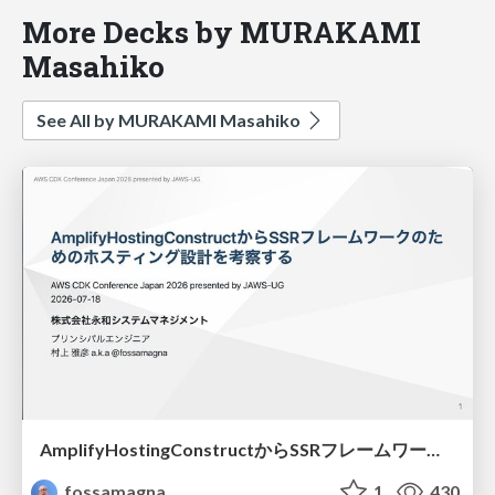
More Decks by MURAKAMI
Masahiko
See All by MURAKAMI Masahiko
AmplifyHostingConstructからSSRフレームワークのためのホスティング設計を考察する/amplify-hosting-construct
fossamagna
1
430