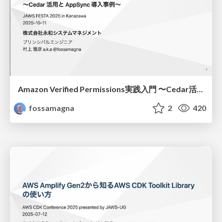
Amazon Verified Permissions実践入門 〜Cedar活用とAppSync導入事例/Practical Introduction to Amazon Verified Permissions
fossamagna
2
420