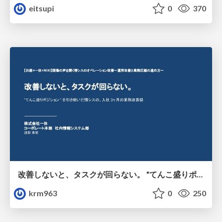
eitsupi
0
370
改善しないと、タスクが回らない。 “てんこ盛りポジション” を引き継いだ情シスの、入社3ヶ月の業務改善録
krm963
0
250