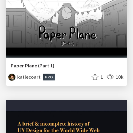
Paper Plane (Part 1)
katiecoart
1
10k
PRO