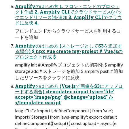
Amplifyのはじめ方 1. フロントエンドのプロジェ
クト作成 2. Amplify CLIでクラウドサービス(バッ
クエンドリソース)を追加 3. Amplify CLIでクラウ
ドに反映 4.
フロンドエンドからクラウドサービスを利用するコ
ードを追加
Amplifyのはじめ方 (ストレージとしてS3を追加す
る場合) $ npx vue create my-project # Vue.jsの
プロジェクト作成 $
amplify init # Amplifyプロジェクトの初期化 $ amplify
storage add # ストレージを追加 $ amplify push # 追加
したリソースをクラウドに反映
Amplifyのはじめ方 (Vue.jsで画像をS3にアップロ
ードする場合) <template> <input type="file"
accept="image/png" @change="upload" />
</template> <script
lang="ts"> import { defineComponent } from 'vue';
import { Storage } from 'aws-amplify'; export default
defineComponent({ setup() { const upload = async (e: