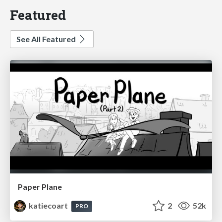
Featured
See All Featured
Paper Plane
katiecoart
2
52k
PRO