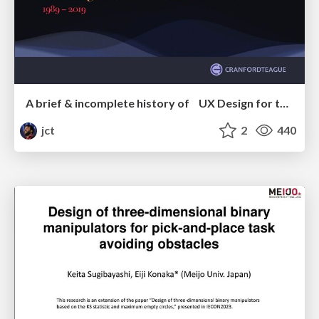
A brief & incomplete history of UX Design for the World Wide Web: 1989–2019
jct
2
440