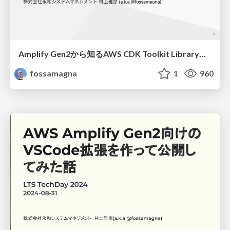
Amplify Gen2から知るAWS CDK Toolkit Libraryの使い方/How to use the AWS CDK Toolkit Library as known from Amplify Gen2
fossamagna
1
960