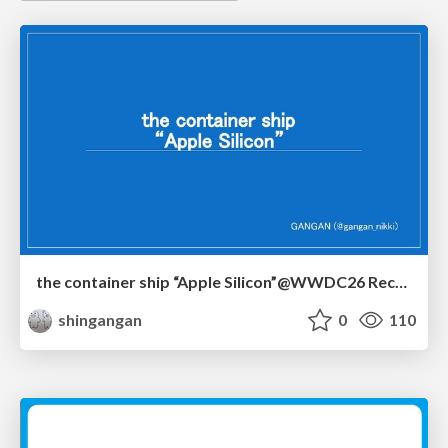
the container ship “Apple Silicon”@WWDC26 Recap -Japan-\(region).swift
shingangan
0
110