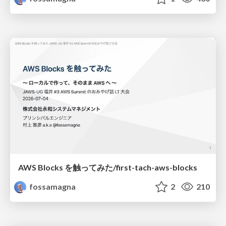
AWS Blocks を触ってみた/first-tach-aws-blocks
fossamagna
2
210