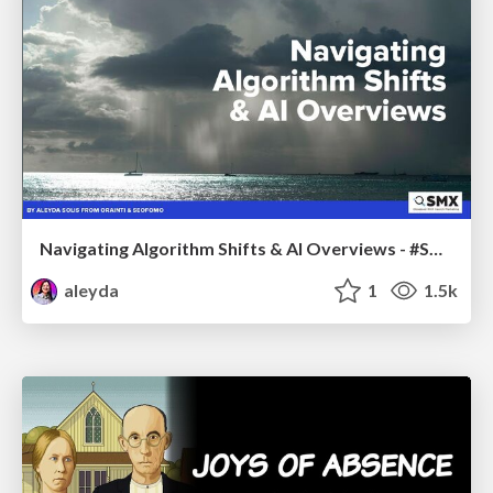
Navigating Algorithm Shifts & AI Overviews - #SMXNext
aleyda
1
1.5k