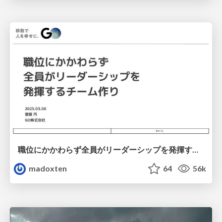
職位にかかわらず全員がリーダーシップを発揮するチーム作り / Building a team where everyone can demonstrate leadership regardless of position
madoxten
64
56k