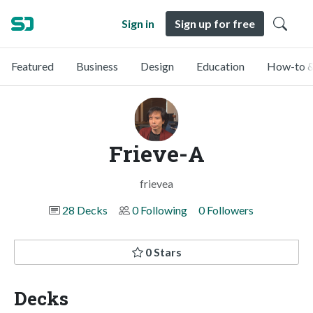
Sign in
Sign up for free
Featured
Business
Design
Education
How-to &
Frieve-A
frievea
28 Decks
0 Following
0 Followers
0 Stars
Decks