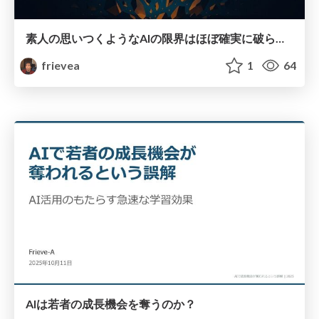
素人の思いつくようなAIの限界はほぼ確実に破られる説
frievea
1
64
AIは若者の成長機会を奪うのか？