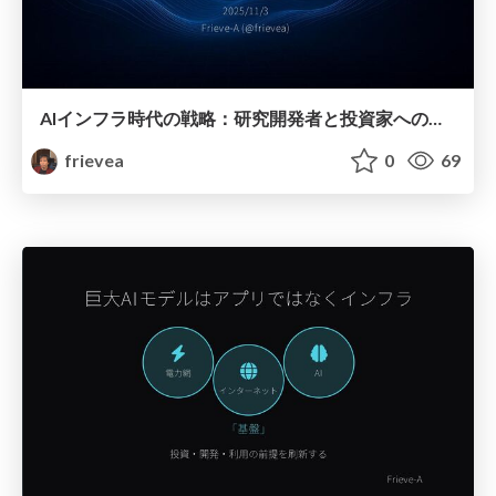
AIインフラ時代の戦略：研究開発者と投資家への提言
frievea
0
69