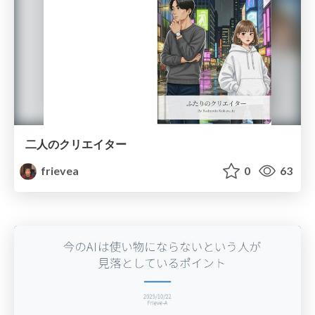
二人のクリエイター
frievea
0
63