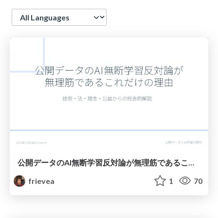
Language
公開データのAI無断学習反対論が無理筋であるこれだけの理由
frievea
1
70