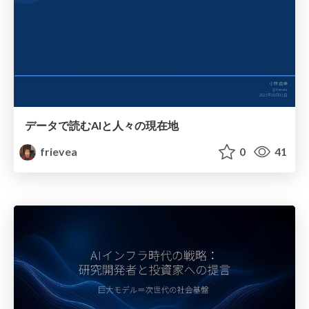
データで読むAIと人々の現在地
frievea
0
41