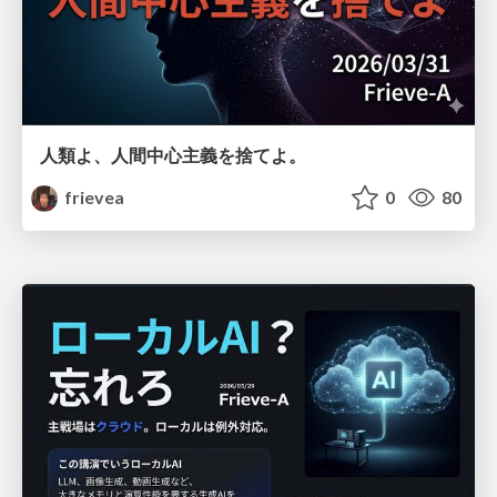
人類よ、人間中心主義を捨てよ。
frievea
0
80