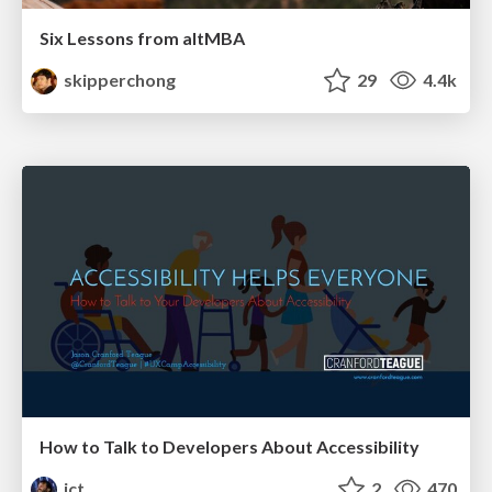
Six Lessons from altMBA
skipperchong
29
4.4k
How to Talk to Developers About Accessibility
jct
2
470