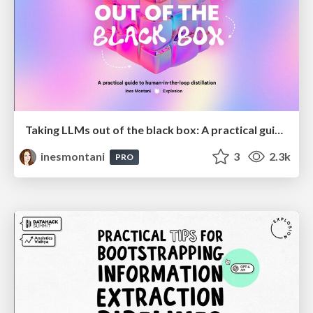
Taking LLMs out of the black box: A practical guide to human-in-the-loop distillation
inesmontani
3
2.3k
PRO