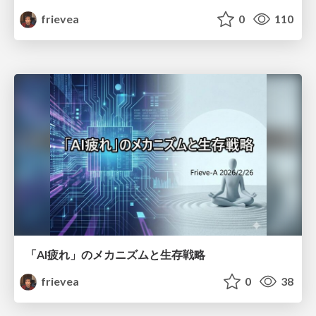
frievea
0
110
「AI疲れ」のメカニズムと生存戦略
frievea
0
38