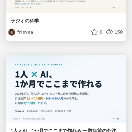
ラジオの科学
frievea
0
150
1人 × AI、1か月でここまで作れる ー 数年前の外注換算3.8〜7.4億円・241〜379人月分の作業を、AI費用 約10万円・31日で