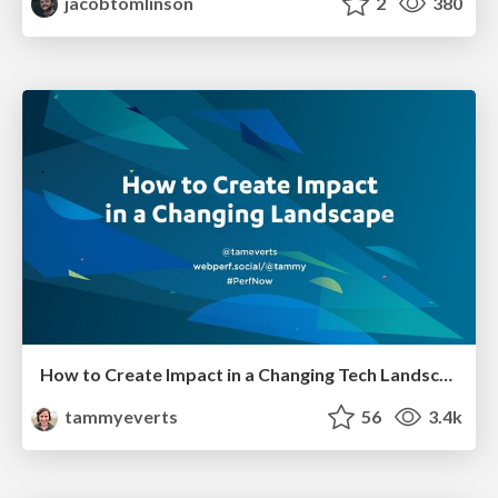
jacobtomlinson
2
380
How to Create Impact in a Changing Tech Landscape [PerfNow 2023]
tammyeverts
56
3.4k