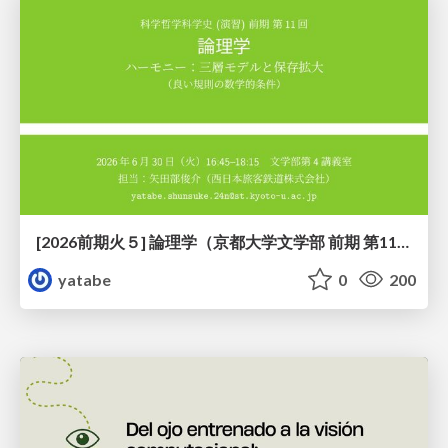
[2026前期火５] 論理学（京都大学文学部 前期 第11回）「ハーモニー：三層モデルと保存拡大」
yatabe
0
200