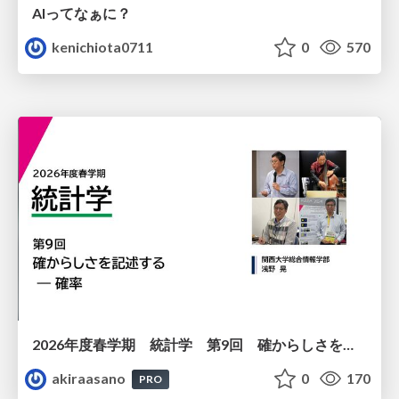
AIってなぁに？
kenichiota0711
0
570
2026年度春学期 統計学 第9回 確からしさを記述する ー 確率 (2026. 5. 28)
akiraasano
0
170
PRO