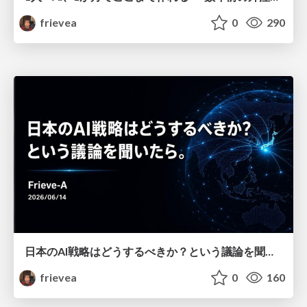
frievea
0
290
日本のAI戦略はどうするべきか？という議論を聞いたら。
frievea
0
160