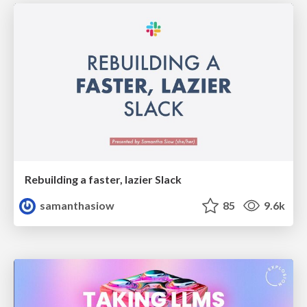
Rebuilding a faster, lazier Slack
samanthasiow
85
9.6k