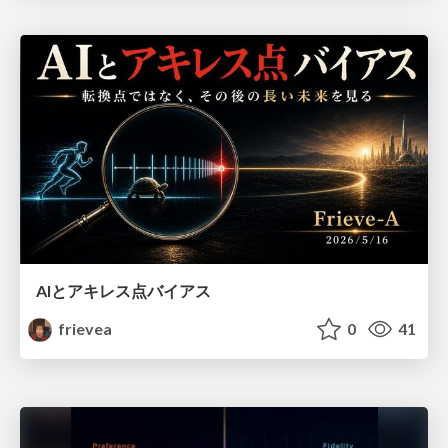
AIとアキレス点バイアス
frievea
0
41