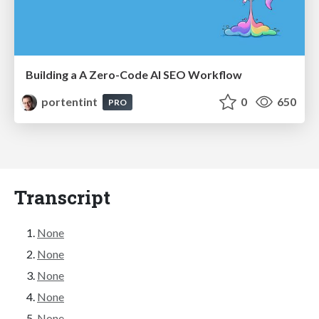
Building a A Zero-Code AI SEO Workflow
portentint
0
650
PRO
Transcript
None
None
None
None
None