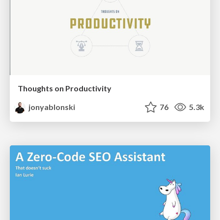
Thoughts on Productivity
jonyablonski
76
5.3k