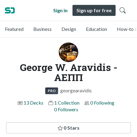
Sign in
Sign up for free
Featured
Business
Design
Education
How-to &
George W. Aravidis -
ΑΕΠΠ
georgearavidis
PRO
13 Decks
1 Collection
0 Following
0 Followers
0 Stars