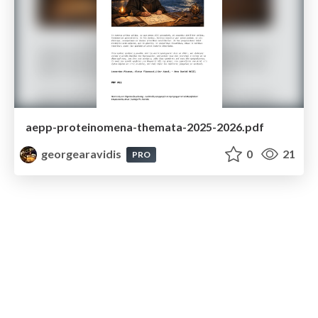
aepp-proteinomena-themata-2025-2026.pdf
georgearavidis
0
21
PRO