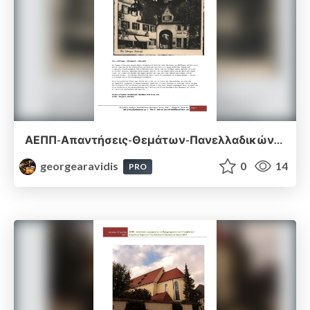
ΑΕΠΠ-Απαντήσεις-Θεμάτων-Πανελλαδικών-Εξετάσεων-2016.pdf
georgearavidis
0
14
PRO