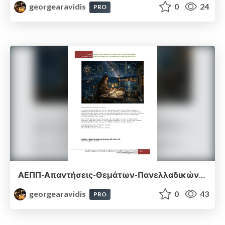
georgearavidis
0
24
PRO
ΑΕΠΠ-Απαντήσεις-Θεμάτων-Πανελλαδικών-Εξετάσεων-2023.pdf
georgearavidis
0
43
PRO