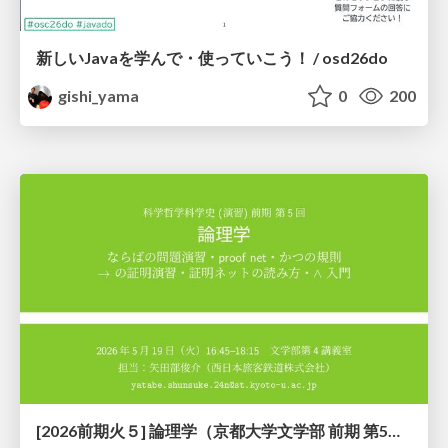
新しいJavaを学んで・使っていこう！ / osd26do
gishi_yama
0
200
[2026前期火５] 論理学（京都大学文学部 前期 第5回）「 ならばの問題演習・proof net・かつの規則」