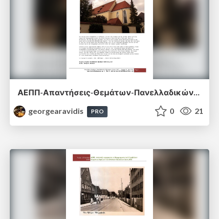
ΑΕΠΠ-Απαντήσεις-Θεμάτων-Πανελλαδικών-Εξετάσεων-2017.pdf
georgearavidis
0
21
PRO