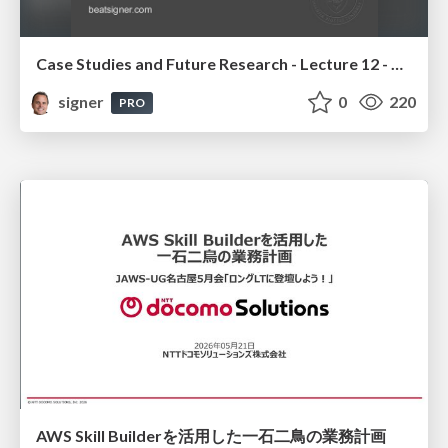
Case Studies and Future Research - Lecture 12 - Next Generation User Interfaces (4018166FNR)
signer
0
220
PRO
AWS Skill Builderを活用した一石二鳥の業務計画