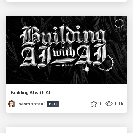
Building AI with AI
inesmontani
1
1.1k
PRO