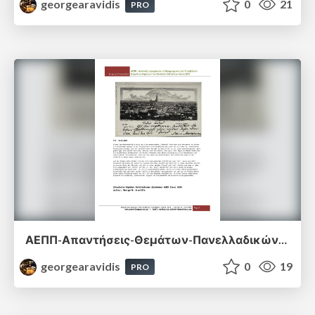
georgearavidis
0
21
PRO
ΑΕΠΠ-Απαντήσεις-Θεμάτων-Πανελλαδικών-Εξετάσεων-2015.pdf
georgearavidis
0
19
PRO