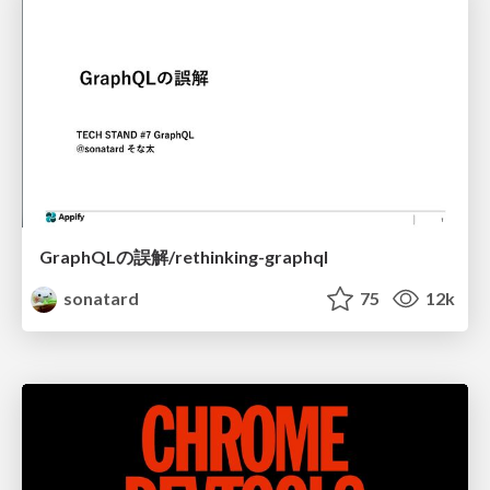
GraphQLの誤解/rethinking-graphql
sonatard
75
12k