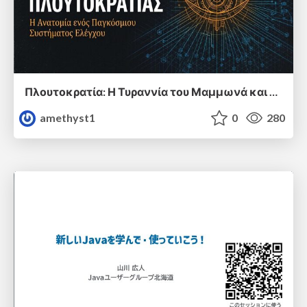
Πλουτοκρατία: Η Τυραννία του Μαμμωνά και η Μεταανθρώπινη Δουλεία
amethyst1
0
280