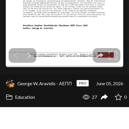
George W. Aravidis - ΑΕΠΠ
June 05, 2026
PRO
Education
27
0