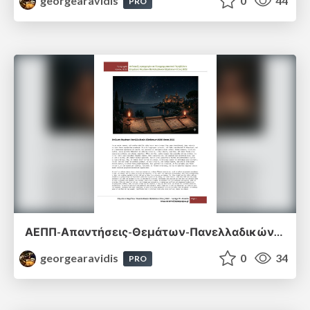
georgearavidis
0
44
PRO
ΑΕΠΠ-Απαντήσεις-Θεμάτων-Πανελλαδικών-Εξετάσεων-2022.pdf
georgearavidis
0
34
PRO