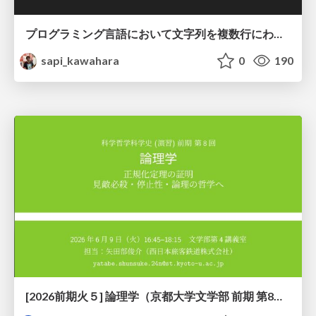
プログラミング言語において文字列を複数行にわたって だらだらと記載するアレ
sapi_kawahara
0
190
[2026前期火５] 論理学（京都大学文学部 前期 第8回）「正規化定理の証明」