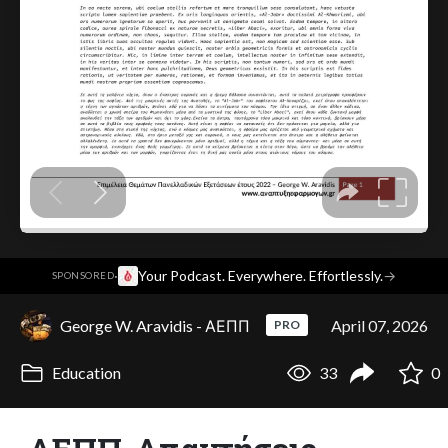
·
Your Podcast. Everywhere. Effortlessly.
→
SPONSORED
George W. Aravidis - ΑΕΠΠ
April 07, 2026
PRO
Education
33
0