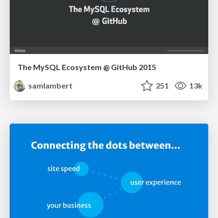
The MySQL Ecosystem @ GitHub 2015
samlambert
251
13k