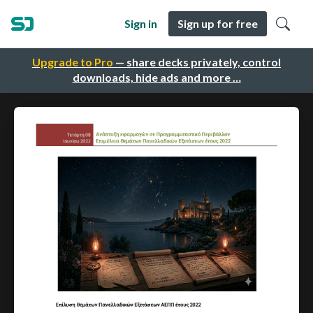
Sign in
Sign up for free
Upgrade to Pro
— share decks privately, control
downloads, hide ads and more …