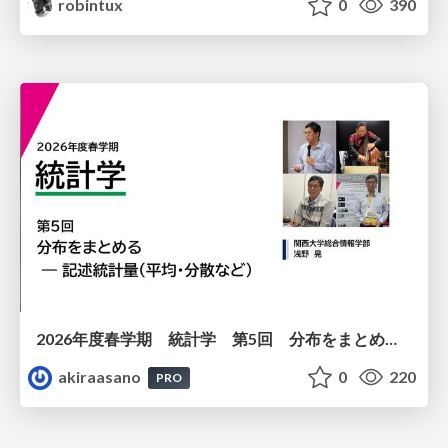
robintux
0
390
2026年度春学期 統計学 第5回 分布をまとめるー記述統計量（平均・分散など） (2026. 5. 7)
akiraasano
0
220
PRO