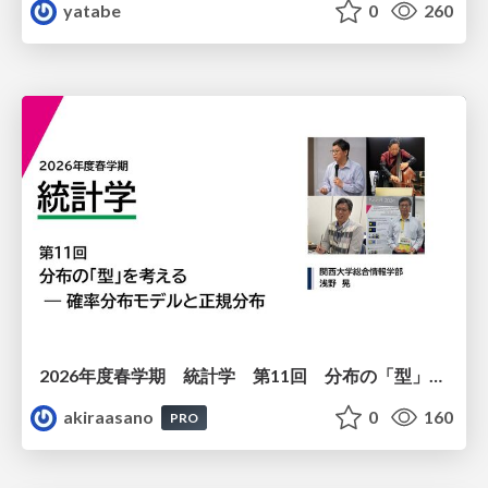
yatabe
0
260
2026年度春学期 統計学 第11回 分布の「型」を考える － 確率分布モデルと正規分布 (2026. 6. 11)
akiraasano
0
160
PRO