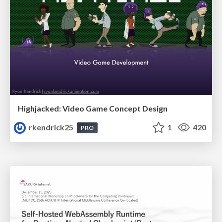
Highjacked: Video Game Concept Design
rkendrick25
1
420
PRO