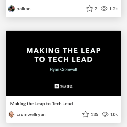
palkan
2
1.2k
Making the Leap to Tech Lead
cromwellryan
135
10k