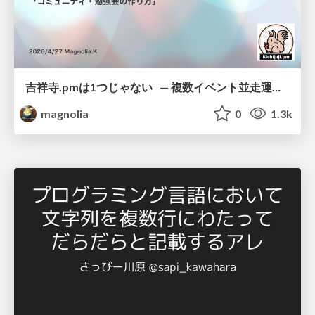
吉祥寺.pmは1つじゃない — 複数イベント並走運営の12年 —
magnolia
0
1.3k