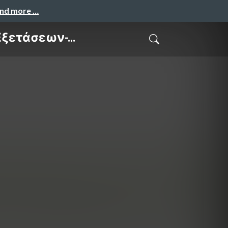
and more …
ετάσεων-...