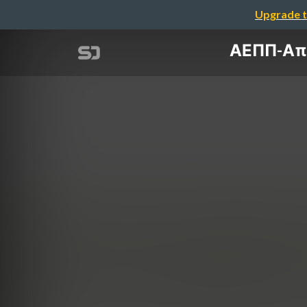
Upgrade t
ΑΕΠΠ-Απα