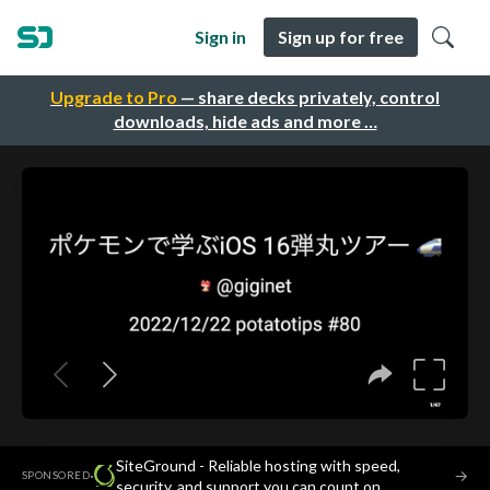
Sign in
Sign up for free
Upgrade to Pro
— share decks privately, control
downloads, hide ads and more …
SiteGround - Reliable hosting with speed,
·
→
SPONSORED
security, and support you can count on.