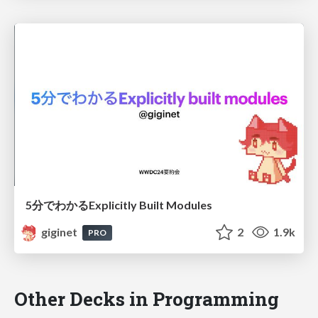
5分でわかるExplicitly Built Modules
giginet
2
1.9k
PRO
Other Decks in Programming