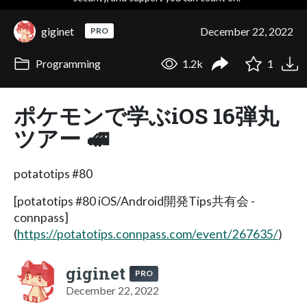
giginet
December 22, 2022
PRO
Programming
1.2k
1
ポケモンで学ぶiOS 16弾丸
ツアー 🚅
potatotips #80
[potatotips #80 iOS/Android開発Tips共有会 -
connpass]
(
https://potatotips.connpass.com/event/267635/
)
giginet
PRO
December 22, 2022