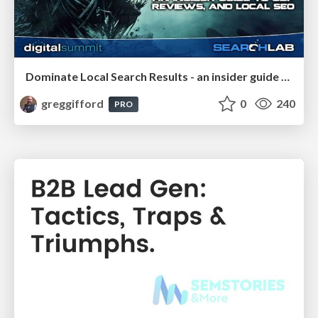
Dominate Local Search Results - an insider guide to GBP, reviews, and Local SEO
greggifford
0
240
PRO