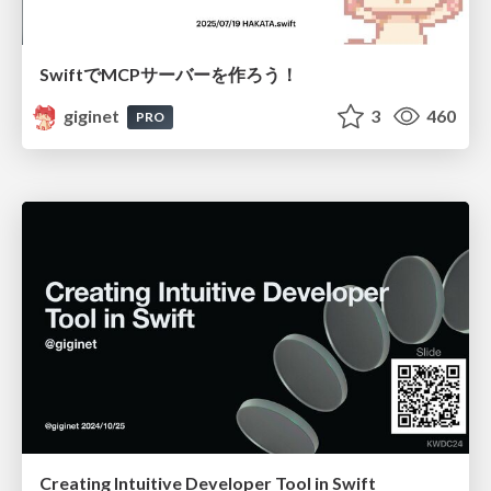
SwiftでMCPサーバーを作ろう！
giginet
3
460
PRO
Creating Intuitive Developer Tool in Swift