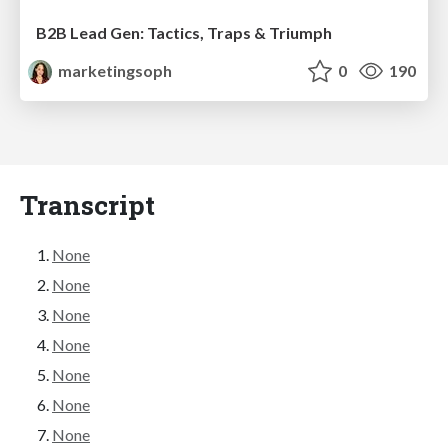
B2B Lead Gen: Tactics, Traps & Triumph
marketingsoph
0
190
Transcript
None
None
None
None
None
None
None