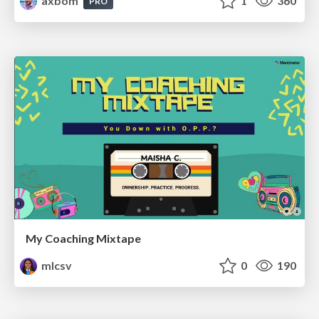
axbom
1
360
PRO
My Coaching Mixtape
mlcsv
0
190