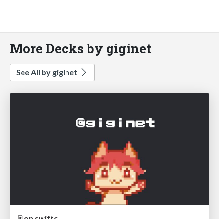
More Decks by giginet
See All by giginet
🀄️ on swiftc