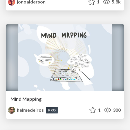
jonoalderson
1
5.8k
Mind Mapping
helmedeiros
1
300
PRO