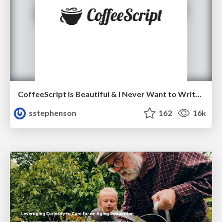
CoffeeScript is Beautiful & I Never Want to Write Plain JavaScript Again
sstephenson
162
16k