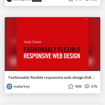
Fashionably flexible responsive web design (full day workshop)
malarkey
408
67k