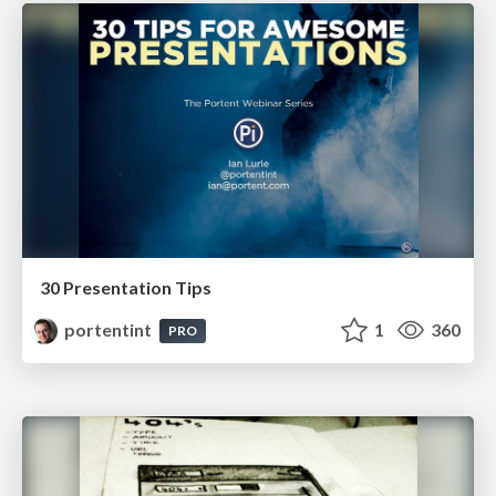
30 Presentation Tips
portentint
1
360
PRO