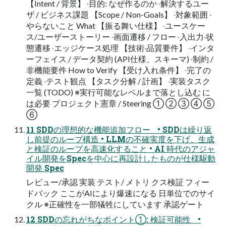
【Intent / 背景】 ‧⽬的: なぜ作るのか ‧解決するユー
ザ / ビジネス課題 【Scope / Non-Goals】 ‧対象範囲 ‧
やらないこと What 【振る舞い仕様】 ‧ユースケー
ス/ユーザーストーリー ‧画⾯遷移 / フロー ‧⼊出⼒‧状
態遷移 ‧エッジケース処理 【技術‧品質要件】 ‧インタ
ーフェイス / データ契約 (API仕様、スキーマ) ‧制約 /
⾮機能要件 How to Verify 【受け⼊れ条件】 ‧完了の
定義 ‧テスト観点 【タスク分解 / 計画】 ‧実装タスク
⼀覧 (TODO) ※実⾏可能なレベルまで落とし込む に
は必要 プロジェクト憲章 / Steering ① ② ③ ④ ⑤
⑥
11 SDDの理想的な機能追加フロー • SDDは繰り返
し前提のループ構造 • LLMの不確実度を下げ、⽣成
と検証のループを⾼速化すること • AI 時代のアジャ
イル開発をSpecを中⼼に再設計したものが仕様駆動
開発 Spec
レビュー/承認 実装 テスト/ メトリ クス検証 フィー
ドバック ここがAIにより爆速になる ⽇単位でのサイ
クル ※正確性を⼀部犠牲にしています 承認ゲート
12 SDDの忘れがちなポイント①: 検証可能性 •