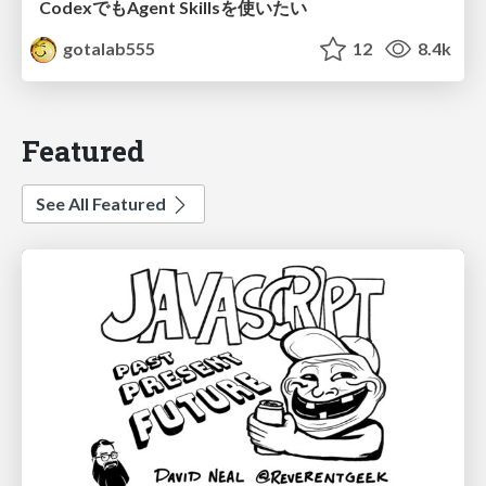
CodexでもAgent Skillsを使いたい
gotalab555
12
8.4k
Featured
See All Featured