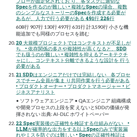
フローが固定化されてお り、各タスクに適切な
Specを作るのが難しい • 複雑なSpecの場合、複数
のシンプルなストーリーのSpecを作成する必要が
あるが、⼈⼒で⾏う必要がある 491⾏ 226⾏
608⾏ 907⾏ 130⾏ 497⾏ 631⾏ 計3,590⾏ ⼩さな機
能追加でも同様のプロセスを踏む
20 大規模プロジェクトではコンテキストが不足しが
ち • 依存関係の多さや複雑性が⾼くなると、SDD
でも扱うのが難しい • 複雑性を抑えるアーキテクチ
ャにし、コンテキスト分離できるような設計を ⾏う
必要がある
21 SDDはエンジニアだけでは完結しない 各プロセ
スでチーム全員が集ま り共同作業を⾏う必要がある
• プロダクトオーナー • プロダクトマネージャー • ビ
ジネスアナリスト
• ソフトウェアエンジニア • QAエンジニア 組織構成
や開発プロセスの上段を変 えないとSDDの価値が発
揮されない 出典: AI-DLC ホワイトペーパー
22 Spec実装後の正確性を検証する仕組みがない •
LLMが確率的な出⼒をする以上Specのみで実装漏
れやミスを防ぐのは難しい • Specの正確性検証は