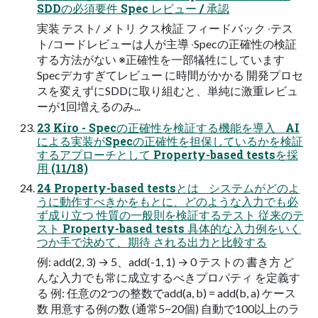
SDDの必須要件 Spec レビュー / 承認
実装 テスト/ メトリ クス検証 フィードバック ‧テス
ト/コードレビューは⼈が主導 ‧Specの正確性の検証
する⽅法がない ※正確性を⼀部犠牲にしています
Specデカすぎてレビュー に時間がかかる 開発プロセ
スを変えずにSDDに取り組むと、単純に激重レビュ
ーが1回増えるのみ...
23 Kiro - Specの正確性を検証する機能を導入 AI
による実装がSpecの正確性を担保しているかを検証
するアプローチとして Property-based testsを採
⽤ (11/18)
24 Property-based testsとは システムがどのよ
うに動作すべきかをもとに、どのような⼊⼒でも必
ず成り⽴つ 性質の⼀般則を検証するテスト 従来のテ
スト Property-based tests 具体的な⼊⼒例をいく
つか⼿で決めて、期待 される出⼒と⽐較する
例: add(2, 3) → 5、add(-1, 1) → 0 テストの 書き⽅ ど
んな⼊⼒でも常に成⽴するべきプロパティ を定義す
る 例: 任意の2つの整数でadd(a, b) = add(b, a) ケース
数 ⽤意する例の数 (通常5~20個) ⾃動で100以上のラ