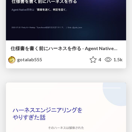
仕様書を書く前にハーネスを作る - Agent Native開発は「探索を速く、判定を固く」
gotalab555
4
1.5k