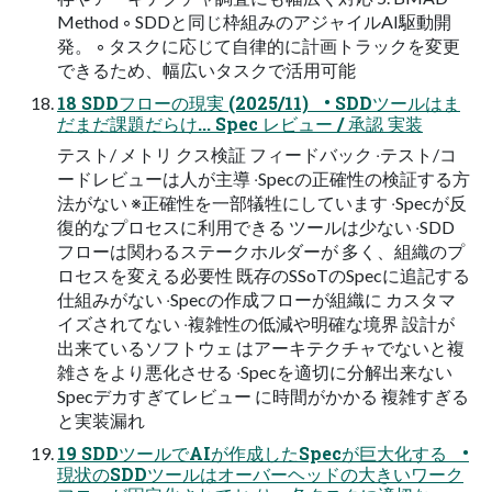
Method ◦ SDDと同じ枠組みのアジャイルAI駆動開
発。 ◦ タスクに応じて⾃律的に計画トラックを変更
できるため、幅広いタスクで活⽤可能
18 SDDフローの現実 (2025/11) • SDDツールはま
だまだ課題だらけ... Spec レビュー / 承認 実装
テスト/ メトリ クス検証 フィードバック ‧テスト/コ
ードレビューは⼈が主導 ‧Specの正確性の検証する⽅
法がない ※正確性を⼀部犠牲にしています ‧Specが反
復的なプロセスに利⽤できる ツールは少ない ‧SDD
フローは関わるステークホルダーが 多く、組織のプ
ロセスを変える必要性 既存のSSoTのSpecに追記する
仕組みがない ‧Specの作成フローが組織に カスタマ
イズされてない ‧複雑性の低減や明確な境界 設計が
出来ているソフトウェ はアーキテクチャでないと複
雑さをより悪化させる ‧Specを適切に分解出来ない
Specデカすぎてレビュー に時間がかかる 複雑すぎる
と実装漏れ
19 SDDツールでAIが作成したSpecが巨大化する •
現状のSDDツールはオーバーヘッドの⼤きいワーク