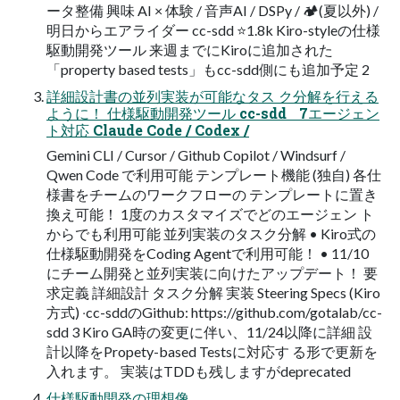
ータ整備 興味 AI × 体験 / ⾳声AI / DSPy / 🏕(夏以外) /
明⽇からエアライダー cc-sdd ⭐1.8k Kiro-styleの仕様
駆動開発ツール 来週までにKiroに追加された
「property based tests」もcc-sdd側にも追加予定 2
詳細設計書の並列実装が可能なタス ク分解を⾏える
ように！ 仕様駆動開発ツール cc-sdd 7エージェン
ト対応 Claude Code / Codex /
Gemini CLI / Cursor / Github Copilot / Windsurf /
Qwen Code で利⽤可能 テンプレート機能 (独⾃) 各仕
様書をチームのワークフローの テンプレートに置き
換え可能！ 1度のカスタマイズでどのエージェン ト
からでも利⽤可能 並列実装のタスク分解 • Kiro式の
仕様駆動開発をCoding Agentで利⽤可能！ • 11/10
にチーム開発と並列実装に向けたアップデート！ 要
求定義 詳細設計 タスク分解 実装 Steering Specs (Kiro
⽅式) ‧cc-sddのGithub: https://github.com/gotalab/cc-
sdd 3 Kiro GA時の変更に伴い、11/24以降に詳細 設
計以降をPropety-based Testsに対応す る形で更新を
⼊れます。 実装はTDDも残しますがdeprecated
仕様駆動開発の理想像