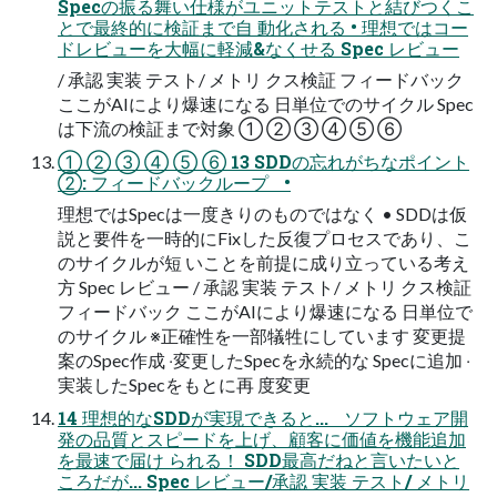
Specの振る舞い仕様がユニットテストと結びつくこ
とで最終的に検証まで⾃ 動化される • 理想ではコー
ドレビューを⼤幅に軽減&なくせる Spec レビュー
/ 承認 実装 テスト/ メトリ クス検証 フィードバック
ここがAIにより爆速になる ⽇単位でのサイクル Spec
は下流の検証まで対象 ① ② ③ ④ ⑤ ⑥
① ② ③ ④ ⑤ ⑥ 13 SDDの忘れがちなポイント
②: フィードバックループ •
理想ではSpecは⼀度きりのものではなく • SDDは仮
説と要件を⼀時的にFixした反復プロセスであり、こ
のサイクルが短 いことを前提に成り⽴っている考え
⽅ Spec レビュー / 承認 実装 テスト/ メトリ クス検証
フィードバック ここがAIにより爆速になる ⽇単位で
のサイクル ※正確性を⼀部犠牲にしています 変更提
案のSpec作成 ‧変更したSpecを永続的な Specに追加 ‧
実装したSpecをもとに再 度変更
14 理想的なSDDが実現できると... ソフトウェア開
発の品質とスピードを上げ、顧客に価値を機能追加
を最速で届け られる！ SDD最⾼だねと⾔いたいと
ころだが... Spec レビュー/承認 実装 テスト/ メトリ