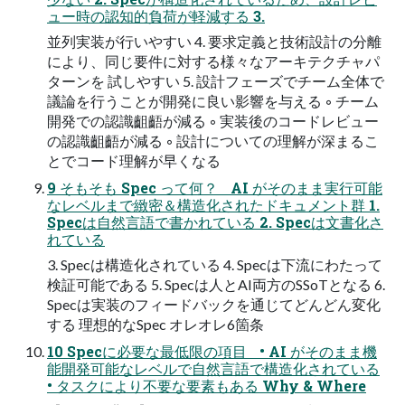
ュー時の認知的負荷が軽減する 3.
並列実装が⾏いやすい 4. 要求定義と技術設計の分離
により、同じ要件に対する様々なアーキテクチャパ
ターンを 試しやすい 5. 設計フェーズでチーム全体で
議論を⾏うことが開発に良い影響を与える ◦ チーム
開発での認識齟齬が減る ◦ 実装後のコードレビュー
の認識齟齬が減る ◦ 設計についての理解が深まるこ
とでコード理解が早くなる
9 そもそも Spec って何？ AI がそのまま実⾏可能
なレベルまで緻密＆構造化されたドキュメント群 1.
Specは自然言語で書かれている 2. Specは文書化さ
れている
3. Specは構造化されている 4. Specは下流にわたって
検証可能である 5. Specは人とAI両方のSSoTとなる 6.
Specは実装のフィードバックを通じてどんどん変化
する 理想的なSpec オレオレ6箇条
10 Specに必要な最低限の項目 • AI がそのまま機
能開発可能なレベルで⾃然⾔語で構造化されている
• タスクにより不要な要素もある Why & Where