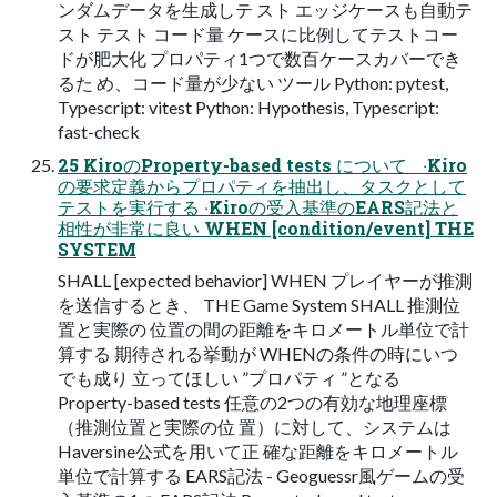
ンダムデータを⽣成しテ スト エッジケースも⾃動テ
スト テスト コード量 ケースに⽐例してテストコー
ドが肥⼤化 プロパティ1つで数百ケースカバーでき
るた め、コード量が少ない ツール Python: pytest,
Typescript: vitest Python: Hypothesis, Typescript:
fast-check
25 KiroのProperty-based tests について ‧Kiro
の要求定義からプロパティを抽出し、タスクとして
テストを実⾏する ‧Kiroの受⼊基準のEARS記法と
相性が⾮常に良い WHEN [condition/event] THE
SYSTEM
SHALL [expected behavior] WHEN プレイヤーが推測
を送信するとき、 THE Game System SHALL 推測位
置と実際の 位置の間の距離をキロメートル単位で計
算する 期待される挙動が WHENの条件の時にいつ
でも成り 立ってほしい ”プロパティ ”となる
Property-based tests 任意の2つの有効な地理座標
（推測位置と実際の位 置）に対して、システムは
Haversine公式を用いて正 確な距離をキロメートル
単位で計算する EARS記法 - Geoguessr⾵ゲームの受