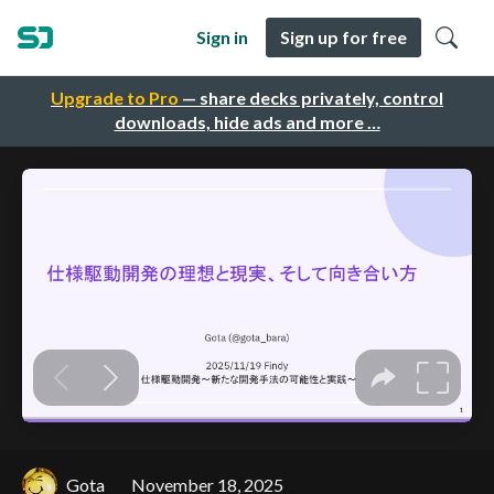
Sign in
Sign up for free
Upgrade to Pro
— share decks privately, control
downloads, hide ads and more …
Gota
November 18, 2025