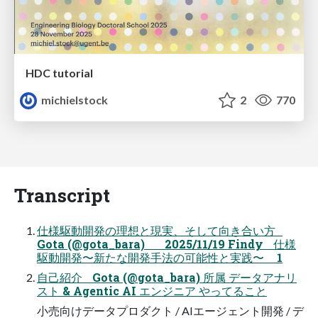
HDC tutorial
michielstock
2
770
Transcript
仕様駆動開発の理想と現実、そして向き合い方
Gota (@gota_bara) 2025/11/19 Findy 仕様
駆動開発〜新たな開発手法の可能性と実践〜 1
自己紹介 Gota (@gota_bara) 所属 データアナリ
スト & Agentic AI エンジニア やってること
⼩売向けデータプロダクト / AIエージェント開発 / デ