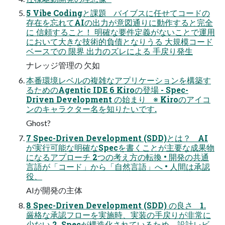
5 Vibe Codingと課題 バイブスに任せてコードの
存在を忘れてAIの出⼒が意図通りに動作すると完全
に 信頼すること！ 明確な要件定義がないことで運⽤
において⼤きな技術的負債となりうる ⼤規模コード
ベースでの 限界 出⼒のズレによる ⼿戻り発⽣
ナレッジ管理の ⽋如
本番環境レベルの複雑なアプリケーションを構築す
るためのAgentic IDE 6 Kiroの登場 - Spec-
Driven Development の始まり ※ Kiroのアイコ
ンのキャラクター名を知りたいです.
Ghost?
7 Spec-Driven Development (SDD)とは？ AI
が実⾏可能な明確なSpecを書くことが主要な成果物
になるアプローチ 2つの考え⽅の転換 • 開発の共通
言語が「コード」から「自然言語」へ • 人間は承認
役、
AIが開発の主体
8 Spec-Driven Development (SDD) の良さ 1.
厳格な承認フローを実施時、実装の⼿戻りが⾮常に
少ない 2. Specが構造化されているため、設計レビ