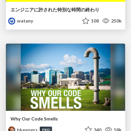
エンジニアに許された特別な時間の終わり
watany
108
250k
Why Our Code Smells
bkeepers
340
58k
PRO