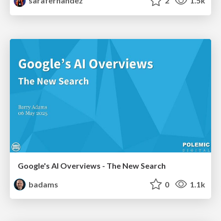
sarafernandez
2
1.5k
Google's AI Overviews - The New Search
badams
0
1.1k