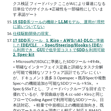
クス検証 フィードバック ここがAIにより爆速になる
⽇単位でのサイクル ※正確性を⼀部犠牲にしていま
す 承認ゲート
15 SDD系ツールの機能とLLMモデル、運⽤が 理想
に追いついてない
仕様駆動開発の現実
17 SDD系ツール 1. Kiro ◦ AWSのAI-DLCに準拠
したIDE/CLI。 ◦ Spec/Steering/HooksをIDEか
ら利⽤でき、GUIで低学習コストでSDDを利⽤可能
2. Spec-kit
◦ MicrosoftのSDLCに準拠したSDDツール ⭐49.4k。
◦ 明確なインターフェイス定義と詳細なタスク分解
が可能で複雑なソフトウェア設計でもブレ にくい
が、ドキュメント過多 3. Openspec ◦ 既存Specや複数
Specへの機能追加が可能なSDDツール ⭐9.5k。 ◦
SpecをSSoTとし、フィードバックループを回す点で
優れているが、学習曲線が急 4. cc-sdd ◦ Kiroと同じ
フローでCoding Agentで利⽤可能なSDDツール。⽇
本語対応。 ◦ 軽量で中規模以上の機能追加向き。既
存やアーキテクチャ調査にも幅広く対応 5. BMAD