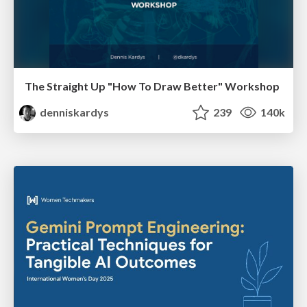
The Straight Up "How To Draw Better" Workshop
denniskardys
239
140k