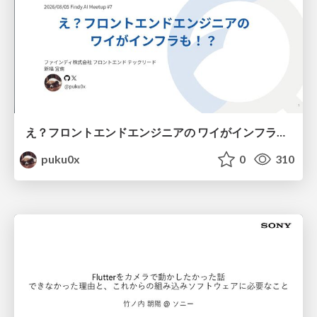
え？フロントエンドエンジニアの ワイがインフラも！？
puku0x
0
310