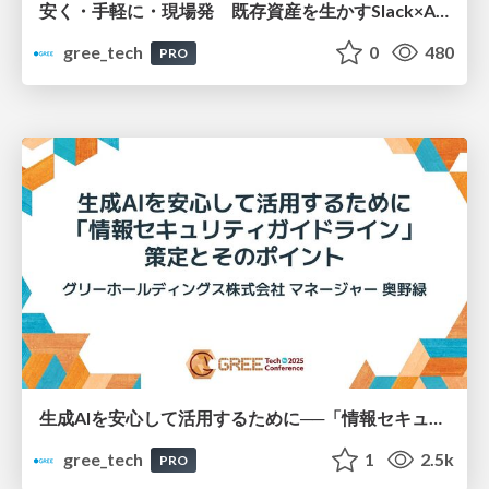
安く・手軽に・現場発 既存資産を生かすSlack×AI検索Botの作り方
gree_tech
0
480
PRO
生成AIを安心して活用するために──「情報セキュリティガイドライン」策定とポイント
gree_tech
1
2.5k
PRO