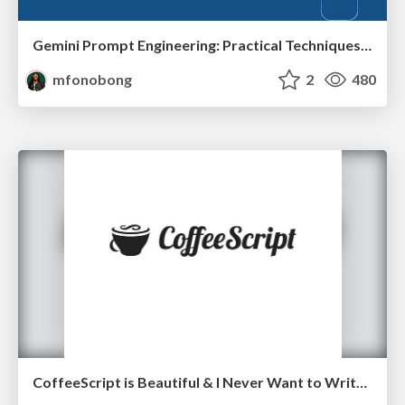
Gemini Prompt Engineering: Practical Techniques for Tangible AI Outcomes
mfonobong
2
480
CoffeeScript is Beautiful & I Never Want to Write Plain JavaScript Again