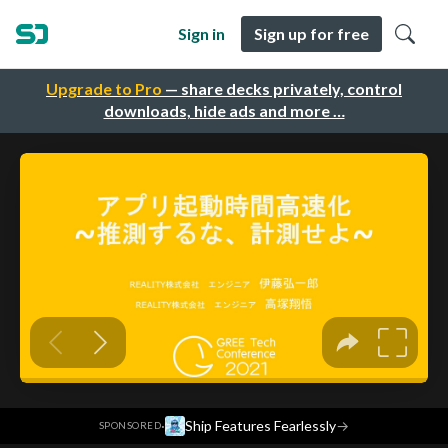
Sign in
Sign up for free
Upgrade to Pro
— share decks privately, control
downloads, hide ads and more …
·
Ship Features Fearlessly
→
SPONSORED