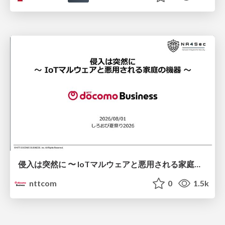
侵入は突然に 〜 IoTマルウェアと悪用される家庭の機器 ～ / When Intrusion Strikes: IoT Malware and the Abuse of Home Devices
nttcom
0
1.5k