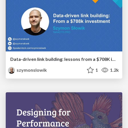
Data-driven link building: lessons from a $708K investment (BrightonSEO talk)
szymonslowik
1
1.2k