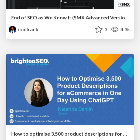
End of SEO as We Know It (SMX Advanced Version)
ipullrank
3
4.3k
How to optimise 3,500 product descriptions for ecommerce in one day using ChatGPT