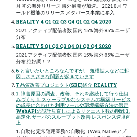
月 初の海外リリース 海外展開が加速。 2021 8月 ワ
ールド機能のリリース メタバース事業に参入
REALITY 4 Q1 Q2 Q3 Q4 Q1 Q2 Q4 2020
2021 アクティブ配信者数 国内 15% 海外 85% ユーザ
分布
REALITY 5 Q1 Q2 Q3 Q4 Q1 Q2 Q4 2020
2021 アクティブ配信者数 国内 15% 海外 85% ユーザ
分布 絶好調！？
6 と言いたいところなんですが、 規模拡大などに起
因しさまざまな問題が起きています
7 品質改善プロジェクト(SRE)紹介 REALITY
1. 障害原因の調査、改善、それを継続して行う仕組
みづくり 1. スケーラブルなシステムの構築 サービス
の成長に合わせた利用ツールや環境構築方法の選定
WebAPIの設計見直しによるリクエスト数の削減 1.
高速化 サーバのスループット改善 レスポンス速度向
上
1. 自動化 定常運用業務の自動化（Web, Nativeアプ