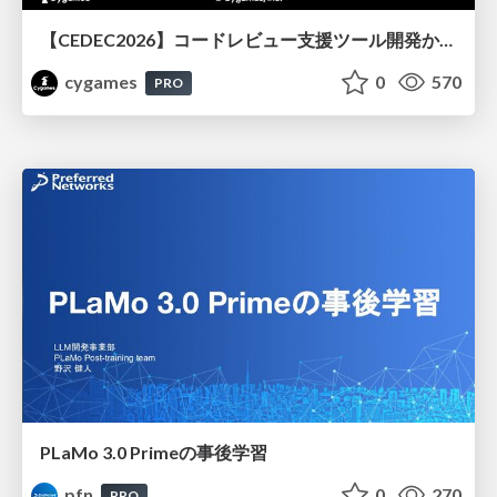
【CEDEC2026】コードレビュー支援ツール開発から学ぶ：LLMを用いた業務システムの実践的な運用設計と誤出力対策
cygames
0
570
PRO
PLaMo 3.0 Primeの事後学習
pfn
0
270
PRO