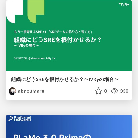
組織にどうSREを根付かせるか？〜IVRyの場合〜
abnoumaru
0
330