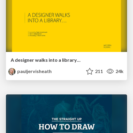
A designer walks into a library…
pauljervisheath
211
24k