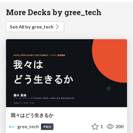
More Decks by gree_tech
See All by gree_tech
我々はどう生きるか
gree_tech
1
200
PRO