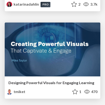
katarinadahlin
2
3.7k
PRO
Designing Powerful Visuals for Engaging Learning
tmiket
1
470