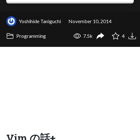
Yoshihide Taniguchi
November 10, 2014
Programming
7.5k
4
Vim の話+