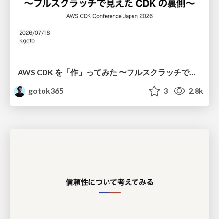
AWS CDK を「作」ってみた 〜フルスクラッチで見えた CDK の裏側〜 / aws-cdk-from-scratch
gotok365
3
2.8k