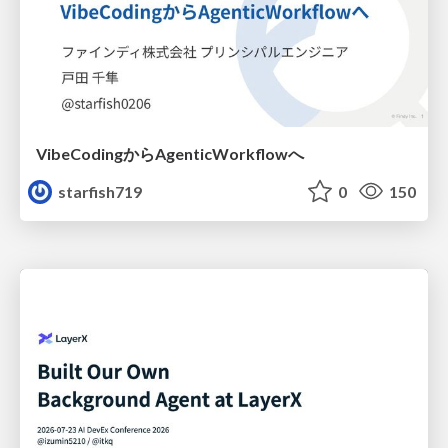
VibeCodingからAgenticWorkflowへ
starfish719
0
150