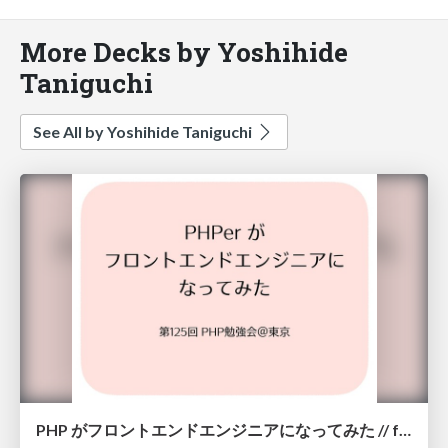
More Decks by Yoshihide
Taniguchi
See All by Yoshihide Taniguchi
PHP がフロントエンドエンジニアになってみた // from PHPer to Frontend