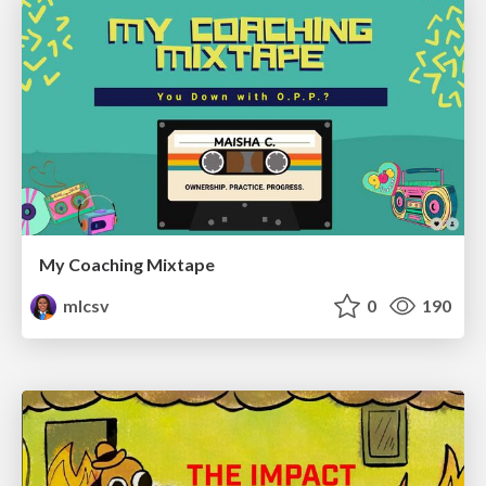
My Coaching Mixtape
mlcsv
0
190