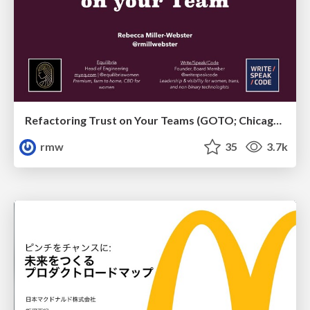
Refactoring Trust on Your Teams (GOTO; Chicago 2020)
rmw
35
3.7k