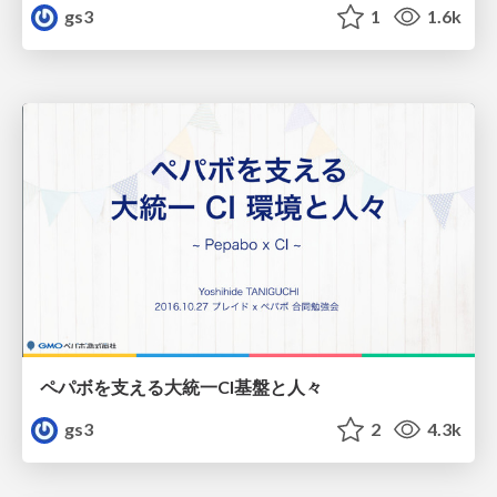
gs3
1
1.6k
ペパボを支える大統一CI基盤と人々
gs3
2
4.3k