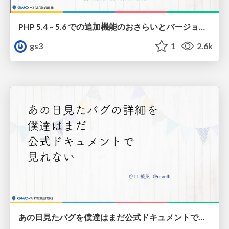
PHP 5.4 ~ 5.6 での追加機能のおさらいとバージョンアップへの誘い / php54 to 56 and version up
gs3
1
2.6k
あの日見たバグを僕達はまだ公式ドキュメントで見れない / The bug we saw that day