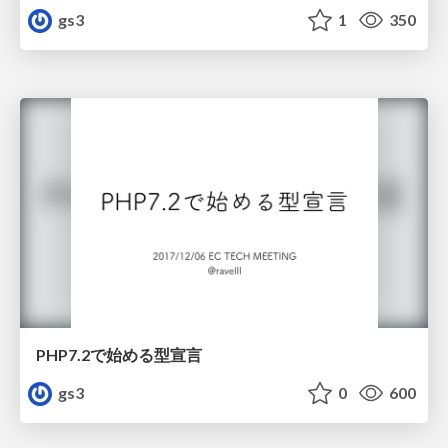
gs3
1
350
PHP7.2で始める型宣言
gs3
0
600