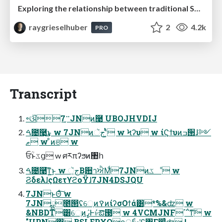
Exploring the relationship between traditional SERPs and Gen AI search
raygrieselhuber
2
4.2k
PRO
Transcript
৽ଔ࠲ֶ7JNͷ࿩ UBOJHVDIJ
ࠓ೔࿩͢͜ͱ w 7JNͷجૅʹ͍ͭͯ w Ϟʔυ w ίϚϯυͷߏ੒ɺ༻
ޠ w ͦͷଞ w
ਓؒͱػց w ศརπʔϧͷ঺հ
ࠓ೔࿩͞ͳ͍͜ͱ w جૅ͔Β਺าਐΜͩ7JNͷػೳ w
ϨδελɺςΩετϒϩοΫɺ7JN4DSJQU
7JNͱΘͨ͠ w
7JNྺ೥൒ʢେֶͷࠒͷίʔσΟϯά͸*%&ʣ w
&NBDT͸େֶͷߨٛͰ৮ͬͨఔ౓ w 4VCMJNF΄΅ͳ͠ w
"UPN͸.BSLEPXOฤूͰͨ·ʹʢ৐Γ׵͍͑ͨʣ !