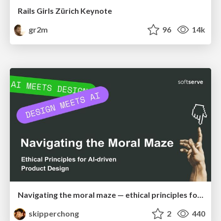
Rails Girls Zürich Keynote
gr2m
96
14k
Navigating the moral maze — ethical principles for Al-driven product design
skipperchong
2
440