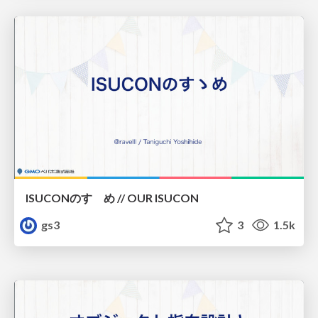
ISUCONのすゝめ // OUR ISUCON
gs3
3
1.5k