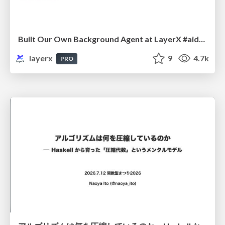
Built Our Own Background Agent at LayerX #aidevex_findy
layerx
9
4.7k
PRO