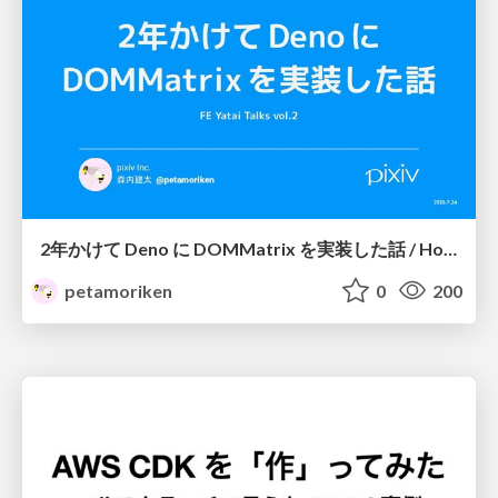
2年かけて Deno に DOMMatrix を実装した話 / How I implemented DOMMatrix in Deno over two years
petamoriken
0
200