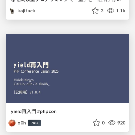
kajitack
3
1.1k
yield再入門 #phpcon
o0h
0
920
PRO