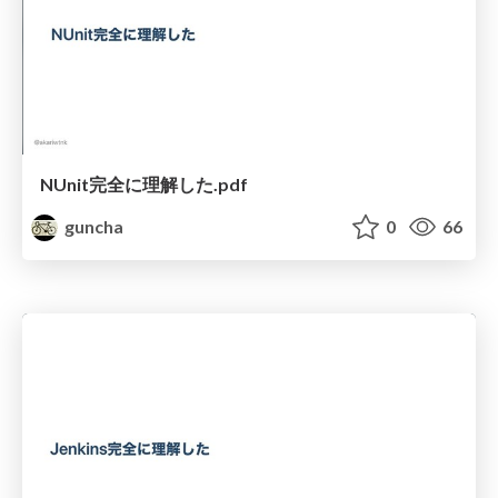
NUnit完全に理解した.pdf
guncha
0
66