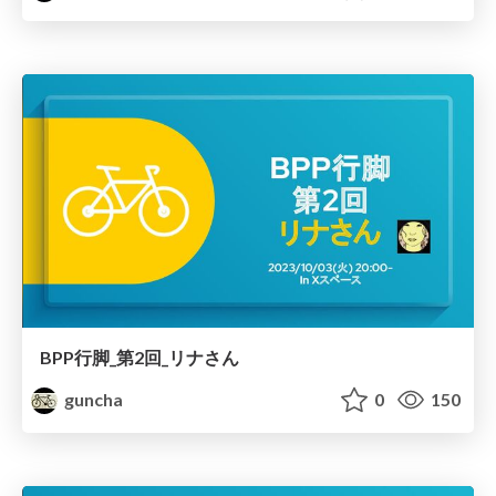
BPP行脚_第2回_リナさん
guncha
0
150