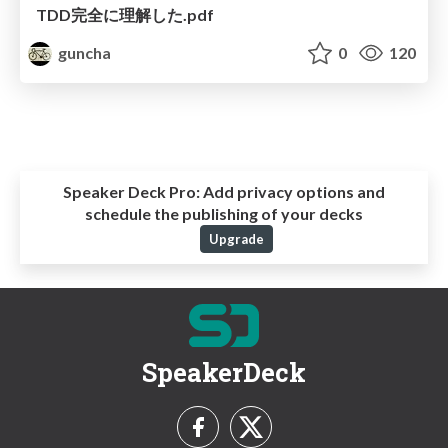
TDD完全に理解した.pdf
guncha
0
120
Speaker Deck Pro:
Add privacy options and
schedule the publishing of your decks
Upgrade
SpeakerDeck