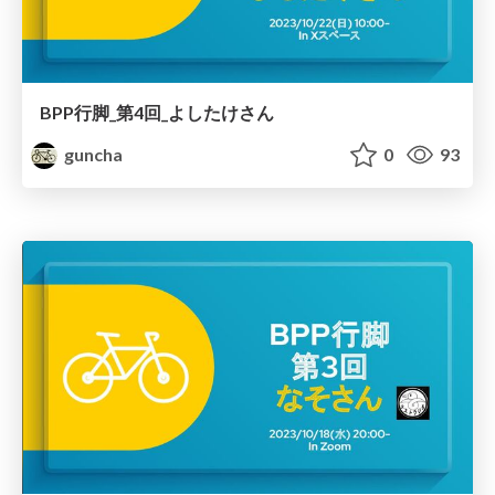
BPP行脚_第4回_よしたけさん
guncha
0
93