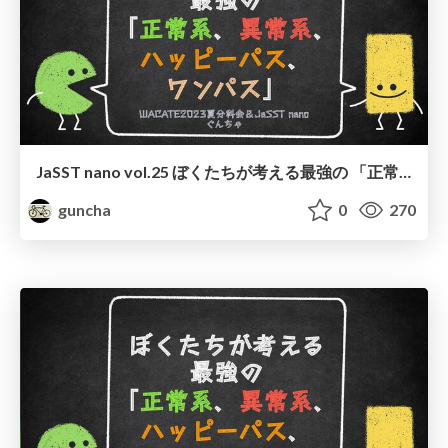
JaSST nano vol.25 ぼくたちが考える最強の 「正常系、異常系、 ハッピーパス、ワンパス」
guncha
0
270