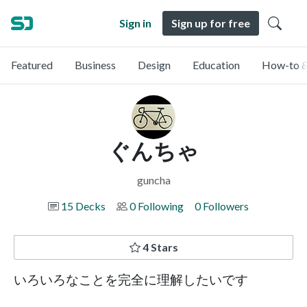
Sign in
Sign up for free
Featured
Business
Design
Education
How-to &
ぐんちゃ
guncha
15 Decks
0 Following
0 Followers
4 Stars
いろいろなことを完全に理解したいです