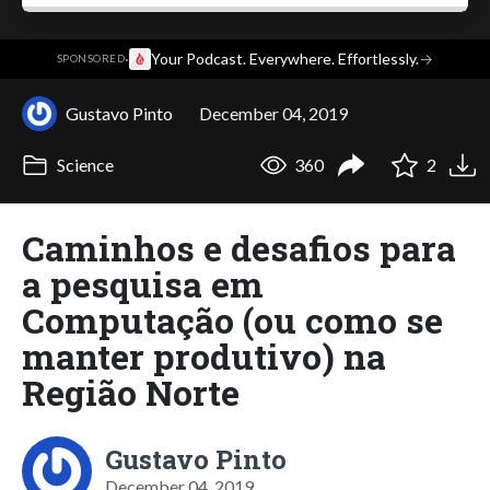
·
Your Podcast. Everywhere. Effortlessly.
→
SPONSORED
Gustavo Pinto
December 04, 2019
Science
360
2
Caminhos e desafios para
a pesquisa em
Computação (ou como se
manter produtivo) na
Região Norte
Gustavo Pinto
December 04, 2019