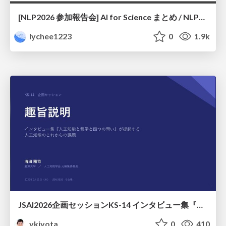
[NLP2026 参加報告会] AI for Science まとめ / NLP2026
lychee1223
0
1.9k
JSAI2026企画セッションKS-14 インタビュー集『⼈⼯知能と哲学と四つの問い』が提起する⼈⼯知能のこれからの課題 趣旨説明 / JSAI2026 Special Session: A Collection of Interviews, “Artificial Intelligence, Philosophy, and Four Questions”
ykiyota
0
410