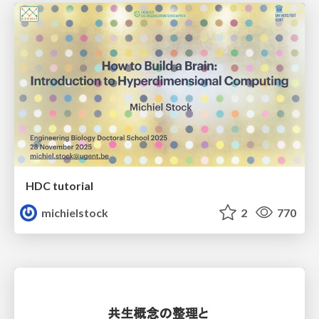
HDC tutorial
michielstock
2
770