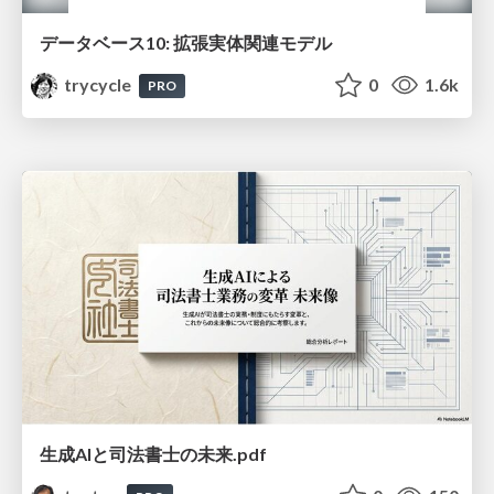
データベース10: 拡張実体関連モデル
trycycle
0
1.6k
PRO
生成AIと司法書士の未来.pdf