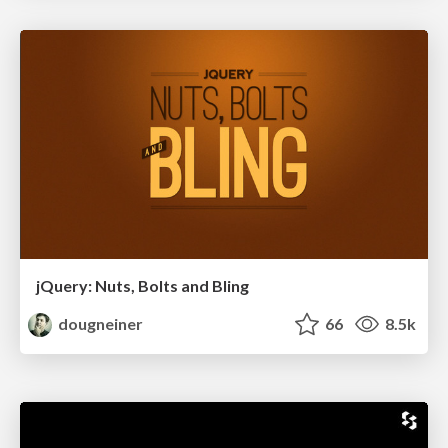
jQuery: Nuts, Bolts and Bling
dougneiner
66
8.5k