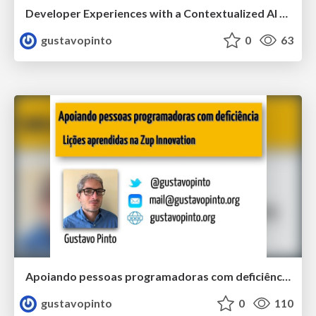
Developer Experiences with a Contextualized AI Coding Assistant: Usability Expectations, and Outcomes
gustavopinto
0
63
Apoiando pessoas programadoras com deficiência: Lições aprendidas na Zup Innovation
gustavopinto
0
110