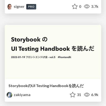
signer
0
3.7k
PRO
StorybookのUI Testing Handbookを読んだ
zakiyama
31
6.9k