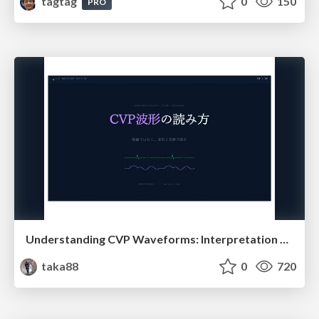
tagtag
0
150
PRO
Understanding CVP Waveforms: Interpretation and Clinical Implications in Anesthesiology
taka88
0
720