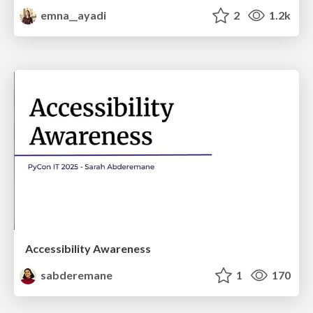
emna__ayadi
2
1.2k
Accessibility Awareness
sabderemane
1
170