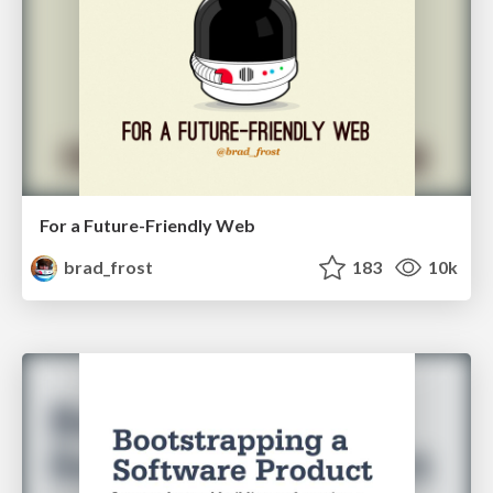
For a Future-Friendly Web
brad_frost
183
10k