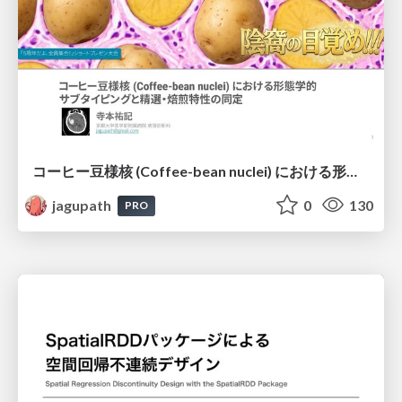
コーヒー豆様核 (Coffee-bean nuclei) における形態学的サブタイピングと精選・焙煎特性の同定
jagupath
0
130
PRO