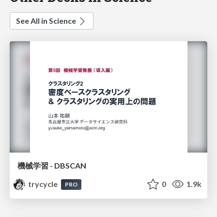
See All in Science
機械学習 - DBSCAN
trycycle
0
1.9k
PRO