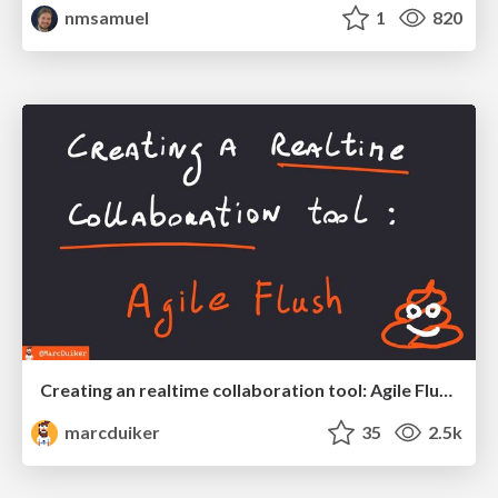
nmsamuel
1
820
Creating an realtime collaboration tool: Agile Flush - .NET Oxford
marcduiker
35
2.5k