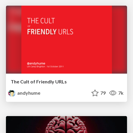
The Cult of Friendly URLs
andyhume
79
7k