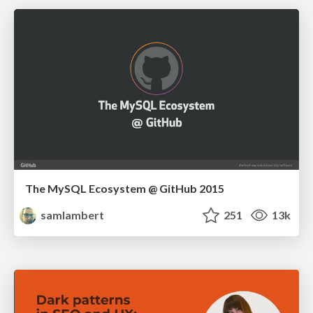
The MySQL Ecosystem @ GitHub 2015
samlambert
251
13k