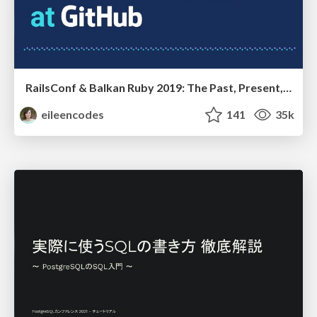
RailsConf & Balkan Ruby 2019: The Past, Present, and Future of Rails at GitHub
eileencodes
141
35k