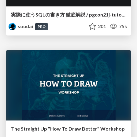
実際に使うSQLの書き方 徹底解説 / pgcon21j-tutorial
soudai
201
75k
PRO
The Straight Up "How To Draw Better" Workshop