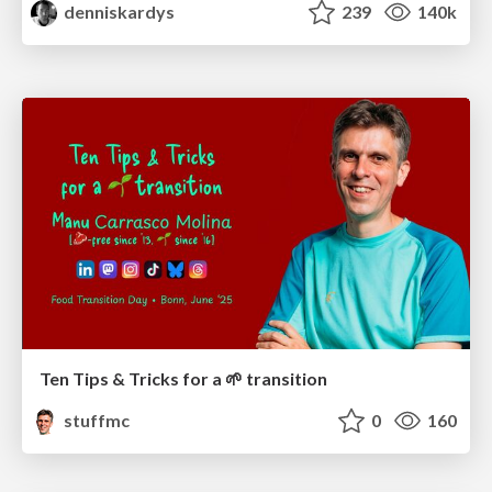
denniskardys
239
140k
Ten Tips & Tricks for a 🌱 transition
stuffmc
0
160