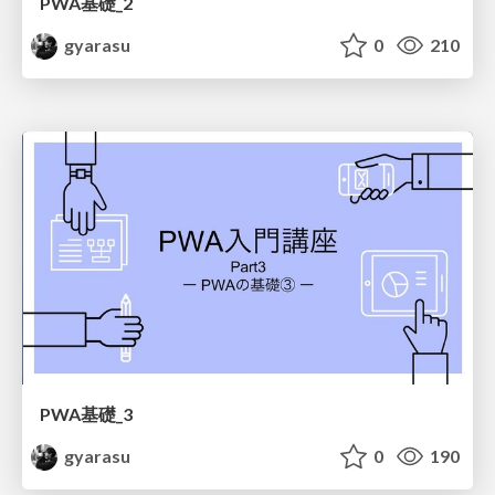
PWA基礎_2
gyarasu
0
210
PWA基礎_3
gyarasu
0
190