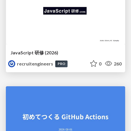
JavaScript 研修 (2026)
recruitengineers
0
260
PRO