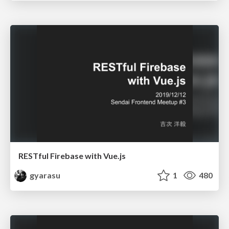
RESTful Firebase with Vue.js
gyarasu
1
480