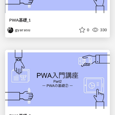
PWA基礎_1
gyarasu
0
330