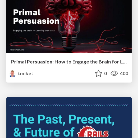
Primal Persuasion: How to Engage the Brain for Learning That Lasts
tmiket
0
400