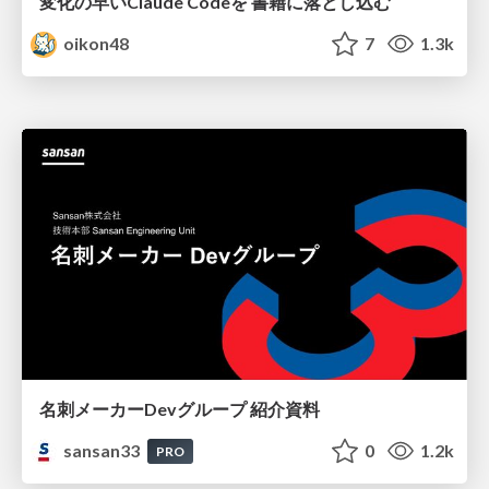
変化の早いClaude Codeを 書籍に落とし込む
oikon48
7
1.3k
名刺メーカーDevグループ 紹介資料
sansan33
0
1.2k
PRO