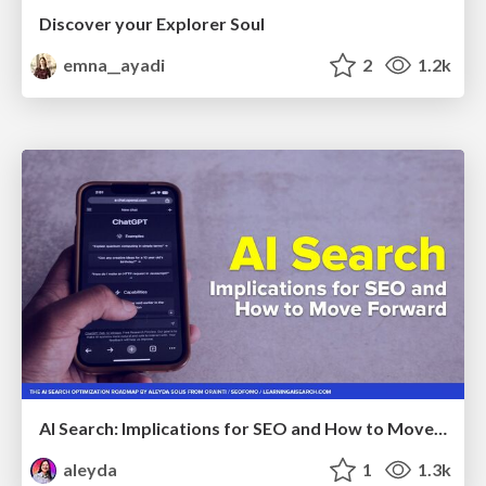
Discover your Explorer Soul
emna__ayadi
2
1.2k
AI Search: Implications for SEO and How to Move Forward - #ShenzhenSEOConference
aleyda
1
1.3k