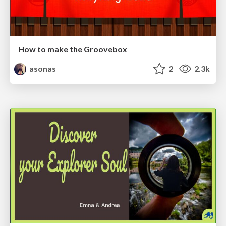
How to make the Groovebox
asonas
2
2.3k