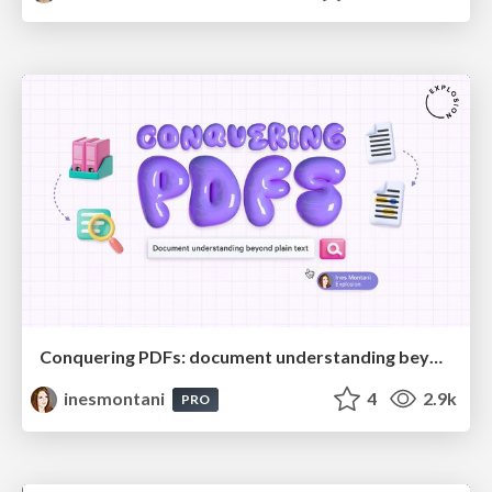
Conquering PDFs: document understanding beyond plain text
inesmontani
4
2.9k
PRO