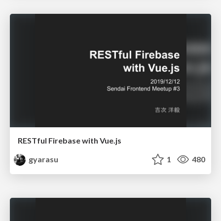
RESTful Firebase with Vue.js
gyarasu
1
480