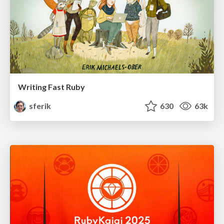
Writing Fast Ruby
sferik
630
63k