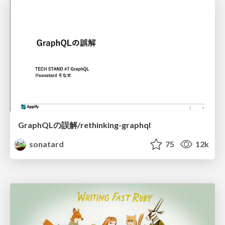
GraphQLの誤解/rethinking-graphql
sonatard
75
12k