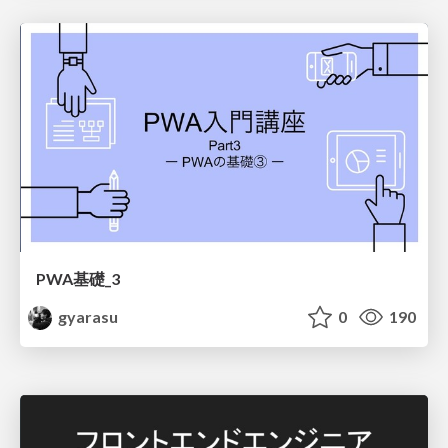
PWA基礎_3
gyarasu
0
190