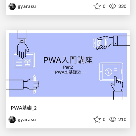
gyarasu
0
330
PWA基礎_2
gyarasu
0
210