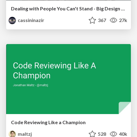
Dealing with People You Can't Stand - Big Design 2015
cassininazir
367
27k
Code Reviewing Like a Champion
maltzj
528
40k