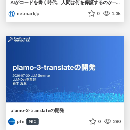
AIがコードを書く時代、人間は何を保証するのか———馬場さんと考える、開発者に求められる新しい責任と価値 - TECH PLAY
netmarkjp
0
1.3k
plamo-3-translateの開発
pfn
0
280
PRO