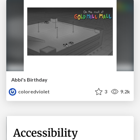
Abbi's Birthday
coloredviolet
3
9.2k