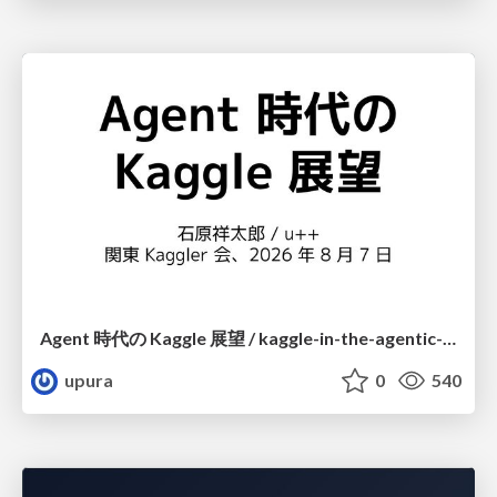
Agent 時代の Kaggle 展望 / kaggle-in-the-agentic-era
upura
0
540