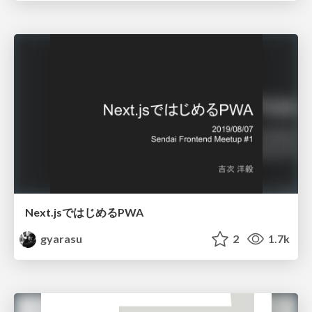
Next.jsではじめるPWA
gyarasu
2
1.7k