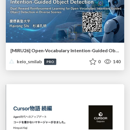
[MIRU26] Open-Vocabulary Intention-Guided Object Detection in Diverse Scenes
keio_smilab
0
140
PRO