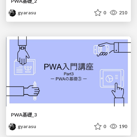
PWA基礎_2
gyarasu
0
210
PWA基礎_3
gyarasu
0
190