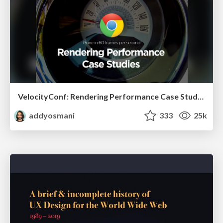
VelocityConf: Rendering Performance Case Studies
addyosmani
333
25k