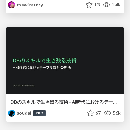
csswizardry
13
1.4k
DBのスキルで生き残る技術 - AI時代におけるテーブル設計の勘所
soudai
67
56k
PRO