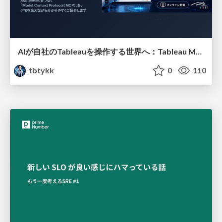
AIが自社のTableauを操作する世界へ：Tableau MCP超入門
tbtykk
0
110