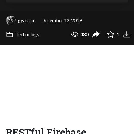
gyarasu
December 12, 2019
Technology
480
1
RESTful Firebase