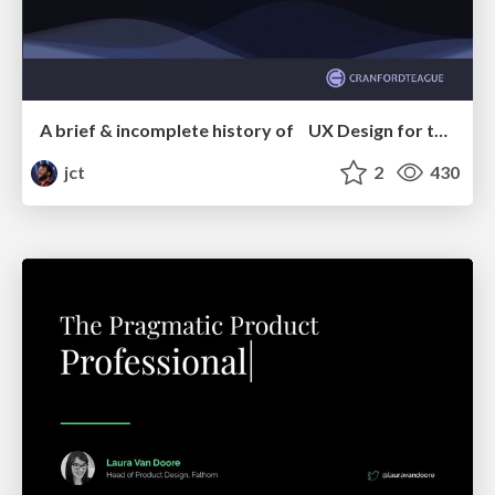
A brief & incomplete history of UX Design for the World Wide Web: 1989–2019
jct
2
430