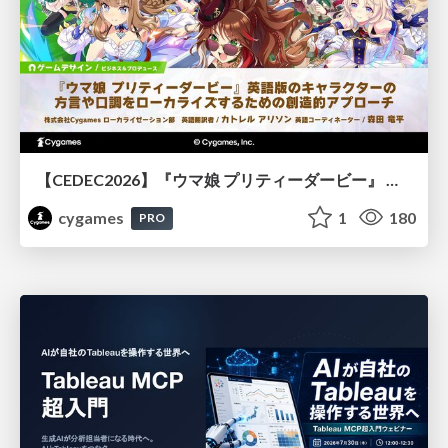
【CEDEC2026】『ウマ娘 プリティーダービー』 英語版のキャラクターの方言や口調をローカライズするための創造的アプローチ
cygames
1
180
PRO