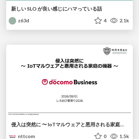
新しい SLO が良い感じにハマっている話
z63d
4
2.1k
侵入は突然に 〜 IoTマルウェアと悪用される家庭の機器 ～ / When Intrusion Strikes: IoT Malware and the Abuse of Home Devices
nttcom
0
1.5k