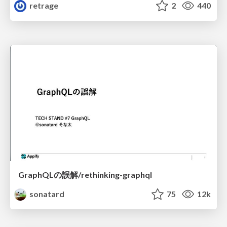
retrage
2
440
GraphQLの誤解/rethinking-graphql
sonatard
75
12k