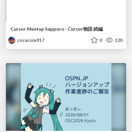
Cursor Meetup Sapporo - Cursor物語 続編
cocacola917
0
120