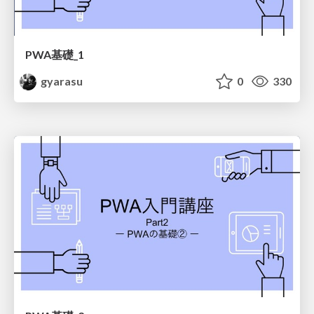
PWA基礎_1
gyarasu
0
330