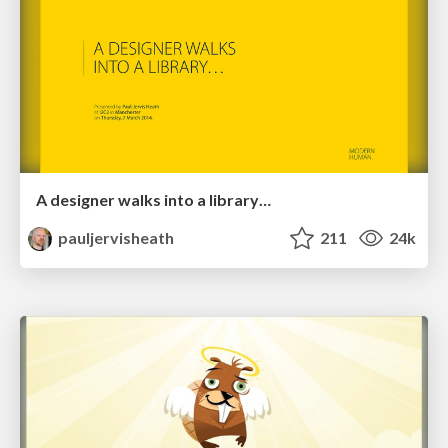
A designer walks into a library…
pauljervisheath
211
24k