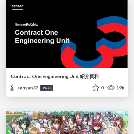
Contract One Engineering Unit 紹介資料
sansan33
0
19k
PRO