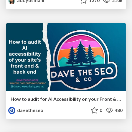
addyosmani
1370
210k
How to audit for AI Accessibility on your Front & Back End
davetheseo
0
480