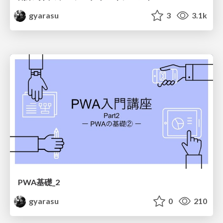
gyarasu
3
3.1k
PWA基礎_2
gyarasu
0
210