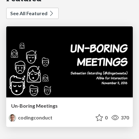
See All Featured
Un-Boring Meetings
codingconduct
0
370