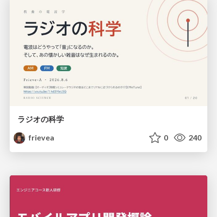
ラジオの科学
frievea
0
240