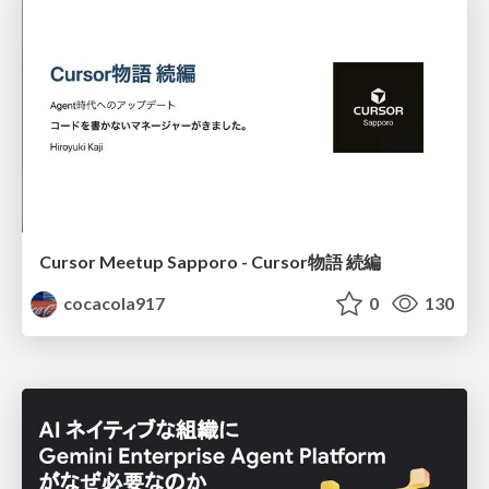
Cursor Meetup Sapporo - Cursor物語 続編
cocacola917
0
130