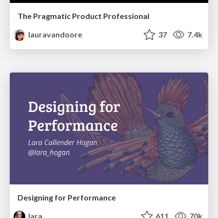
The Pragmatic Product Professional
lauravandoore
37
7.4k
Designing for Performance
lara
611
70k