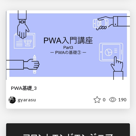
PWA基礎_3
gyarasu
0
190