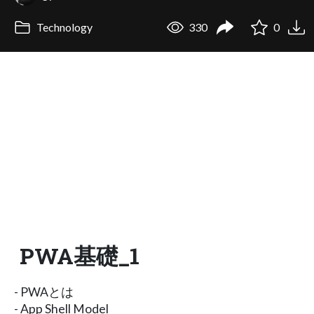
Technology
330
0
PWA基礎_1
- PWAとは
- App Shell Model