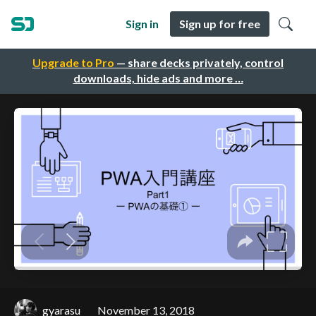
Sign in
Sign up for free
Upgrade to Pro
— share decks privately, control
downloads, hide ads and more …
gyarasu
November 13, 2018