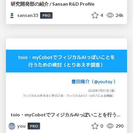
研究開発部の紹介 / Sansan R&D Profile
sansan33
4
24k
PRO
toio・myCobotでフィジカルAIっぽいことを行うための検討（とりあえず調査） / フィジカルAI LT（IoTLTによる開催）
you
0
290
PRO