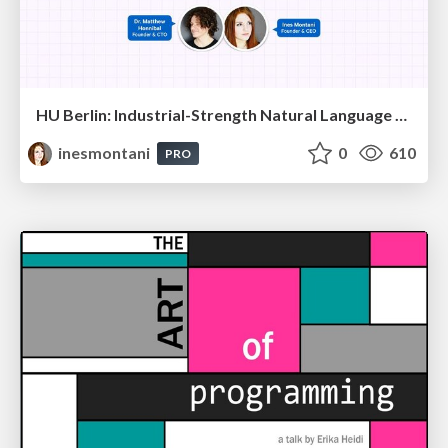
HU Berlin: Industrial-Strength Natural Language Processing with spaCy and Prodigy
inesmontani
0
610
PRO