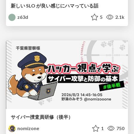
新しい SLO が良い感じにハマっている話
z63d
5
2.1k
サイバー捜査員研修（後半）
nomizone
1
750