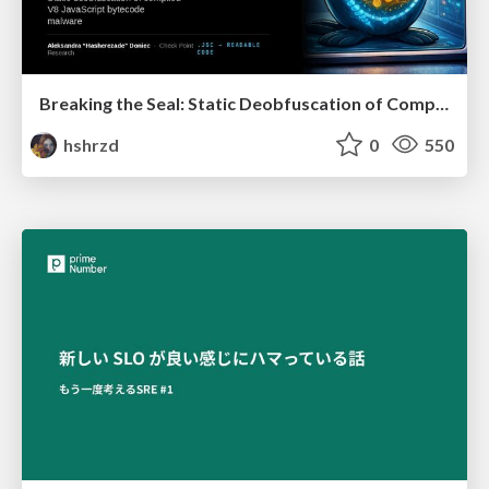
Breaking the Seal: Static Deobfuscation of Compiled V8 JavaScript Bytecode Malware
hshrzd
0
550