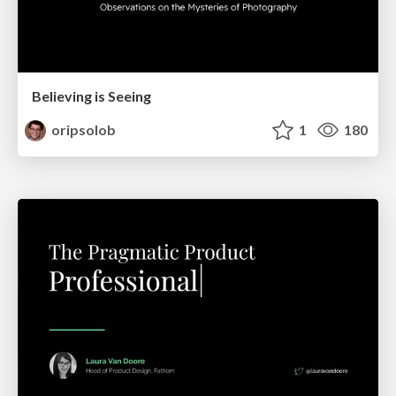
Believing is Seeing
oripsolob
1
180