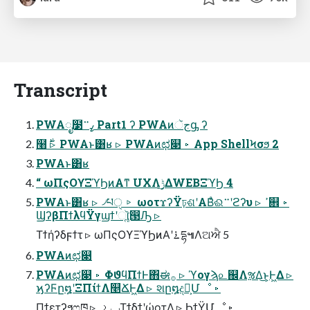
Transcript
PWAೖ໳ߨ࠲ Part1 ʔ PWAͷجૅᶃ ʔ
໨࣍ ▹ PWAͱ͸ʁ ▹ PWAͷಛ௃ ▹ App ShellϞσϧ 2
PWAͱ͸ʁ
“ ωΠςΟϒΞϓϦͷΑ͏ͳ UXΛ࣮ݱ͢ΔWEBΞϓϦ 4
PWAͱ͸ʁ ▹ ৴པੑ ▹ ωοτϫʔΫঢ়ଶʹΑΒͣଈ࠲ʹϩʔυ ▹ ߴ଎ ▹
ϢʔβΠϯλϥΫγϣϯʹૉૣ͘൓Ԡ ▹
Τϯήʔδϝϯτ ▹ ωΠςΟϒΞϓϦͷΑ͏ʹ࠶དྷ๚Λଅਐ 5
PWAͷಛ௃
PWAͷಛ௃ ▹ ΦϑϥΠϯͰ΋ಈ࡞ ▹ ϓογϡ௨஌ΛૹΔ͜ͱ͕Ͱ͖Δ ▹
ϗʔϜը໘ʹΞΠίϯΛ௥ՃͰ͖Δ ▹ શը໘ද͕ࣔՄೳ ▹
Πϯετʔϧෆཁ ▹ ݕࡧΤϯδϯʹώοτ͢Δ ▹ ϦϯΫՄೳ ▹