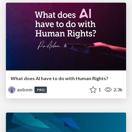
What does AI have to do with Human Rights?
axbom
1
2.3k
PRO