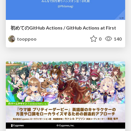
初めてのGitHub Actions / GitHub Actions at First
tooppoo
0
140