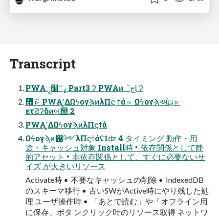
Transcript
PWAೖ໳ߨ࠲ Part3 ʔ PWAͷجૅᶅ ʔ
໨࣍ ▹ PWAʹ͓͚ΔΩϟογϡͷλΠϛ ϯά ▹ Ωϟογϡઓུ ▹
ετϨʔδͷબ୒ 2
PWAʹ͓͚ΔΩϟογϡͷλΠϛϯά
Ωϟογϡͷ࢖༻λΠϛϯάʢ1ʣ 4 タイミング 動作・用
途・キャッシュ対象 Install時 • 依存関係として静
的アセット • 非依存関係として、すぐに必要ないサ
イズ が大きいリソース
Activate時 • 不要なキャッシュの削除 • IndexedDB
のスキーマ移行 • 古いSWがActive時にやり残した処
理 ユーザ操作時 • 「あとで読む」や「オフライン用
に保存」ボタ ンクリック時のリソース取得 ネットワ