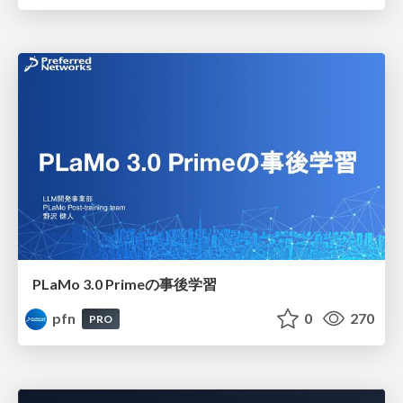
PLaMo 3.0 Primeの事後学習
pfn
0
270
PRO