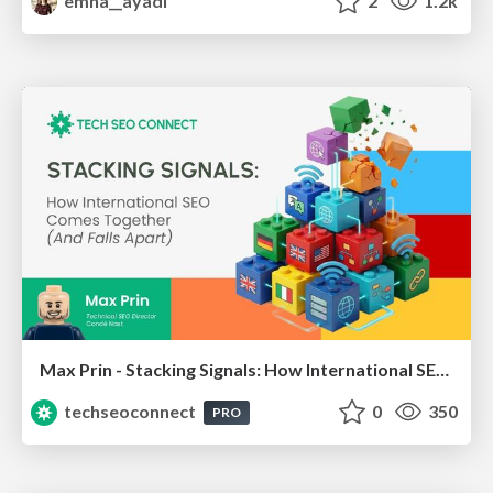
emna__ayadi
2
1.2k
Max Prin - Stacking Signals: How International SEO Comes Together (And Falls Apart)
techseoconnect
0
350
PRO