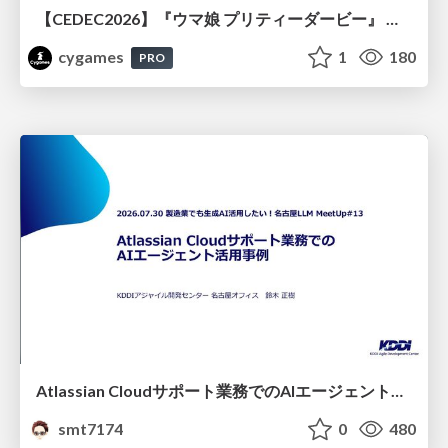
【CEDEC2026】『ウマ娘 プリティーダービー』 英語版のキャラクターの方言や口調をローカライズするための創造的アプローチ
cygames
1
180
PRO
Atlassian Cloudサポート業務でのAIエージェント活用事例
smt7174
0
480