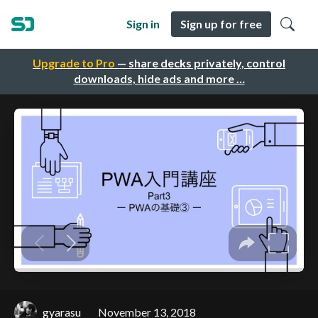
Sign in
Sign up for free
Upgrade to Pro
— share decks privately, control
downloads, hide ads and more …
gyarasu
November 13, 2018