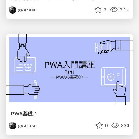
gyarasu
3
3.1k
PWA基礎_1
gyarasu
0
330