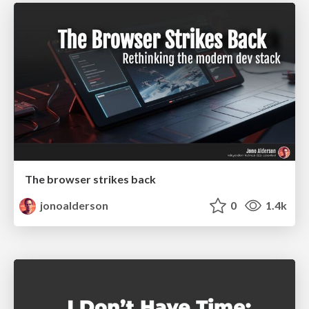
The browser strikes back
jonoalderson
0
1.4k