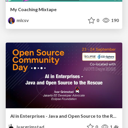
My Coaching Mixtape
mlcsv
0
190
AI in Enterprises - Java and Open Source to the Rescue
ivargrimstad
0
1.4k