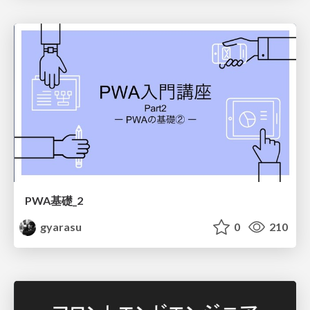
PWA基礎_2
gyarasu
0
210