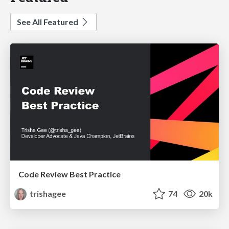
See All Featured
Code Review Best Practice
trishagee
74
20k