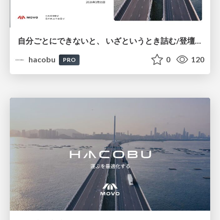
自分ごとにできないと、​ いざというとき詰む​/登壇資料（松本 寛地​）
hacobu
0
120
PRO