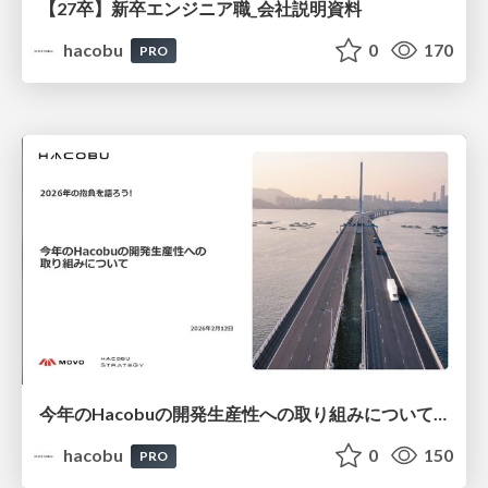
【27卒】新卒エンジニア職_会社説明資料
hacobu
0
170
PRO
今年のHacobuの開発生産性への取り組みについて/登壇資料（住吉 雄大）
hacobu
0
150
PRO