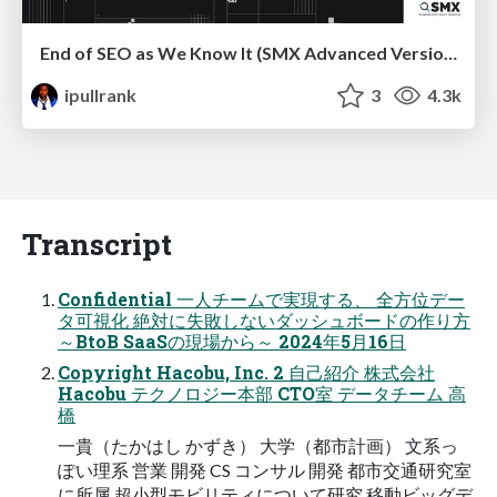
End of SEO as We Know It (SMX Advanced Version)
ipullrank
3
4.3k
Transcript
Confidential 一人チームで実現する、 全方位デー
タ可視化 絶対に失敗しないダッシュボードの作り方
～BtoB SaaSの現場から～ 2024年5月16日
Copyright Hacobu, Inc. 2 自己紹介 株式会社
Hacobu テクノロジー本部 CTO室 データチーム 高
橋
一貴（たかはし かずき） 大学（都市計画） 文系っ
ぽい理系 営業 開発 CS コンサル 開発 都市交通研究室
に所属 超小型モビリティについて研究 移動ビッグデ