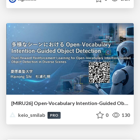
[MIRU26] Open-Vocabulary Intention-Guided Object Detection in Diverse Scenes
keio_smilab
0
130
PRO