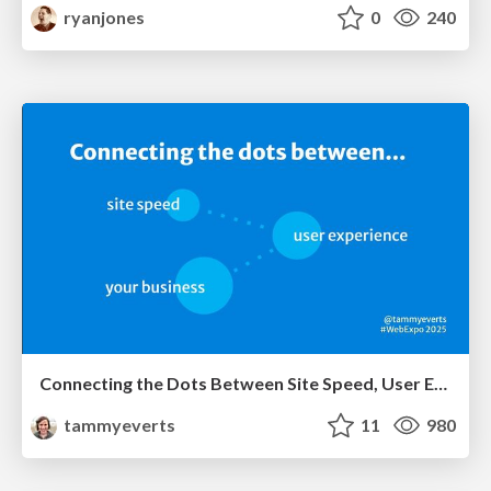
ryanjones
0
240
Connecting the Dots Between Site Speed, User Experience & Your Business [WebExpo 2025]
tammyeverts
11
980