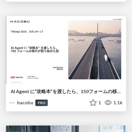
AI Agent に“攻略本”を渡したら、150フォームの移行が回り始めた話/登壇資料（高橋 悟生）
hacobu
1
1.1k
PRO