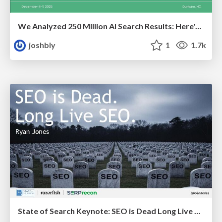
We Analyzed 250 Million AI Search Results: Here's What I Found
joshbly
1
1.7k
State of Search Keynote: SEO is Dead Long Live SEO