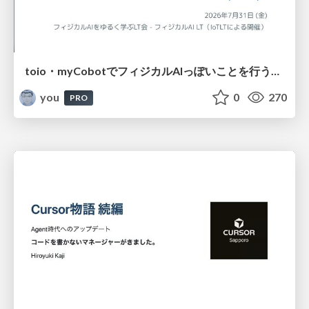
toio・myCobotでフィジカルAIっぽいことを行うための検討（とりあえず調査） / フィジカルAI LT（IoTLTによる開催）
you
0
270
PRO