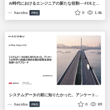
AI時代におけるエンジニアの新たな役割──FDEとクオリアの探求/登壇資料（戸井田 裕貴）
hacobu
0
1.4k
PRO
システムデータの前に知りたかった、アンケートの科学で組織の傾向を掴む開発生産性指標へのアプローチ/登壇資料（井田 献一朗）
hacobu
0
89
PRO