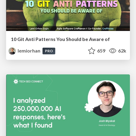
10 Git Anti Patterns You Should be Aware of
lemiorhan
659
62k
PRO