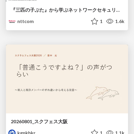
『三匹の子ぶた』から学ぶネットワークセキュリティの昔と今 / Network Security: Then and Now Through the Lens of The Three Little Pigs
nttcom
1
1.6k
20260801_スクフェス大阪
kgnkhkr
1
1.1k