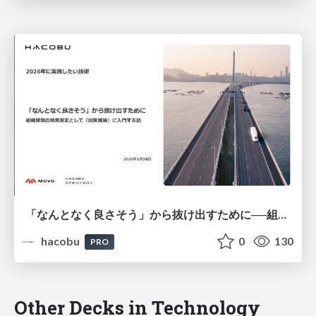
「なんとなく良さそう」から抜け出すために──組織開発の効果測定として『因果推論』に入門する話/登壇資料（井田 献一朗）
hacobu
0
130
PRO
Other Decks in Technology