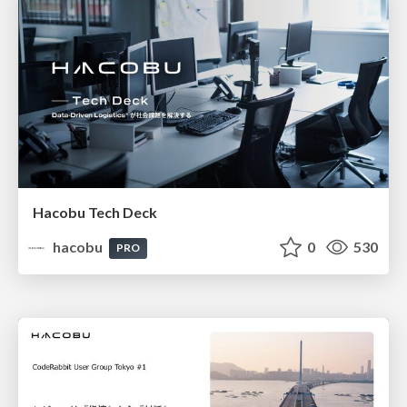
Hacobu Tech Deck
hacobu
0
530
PRO