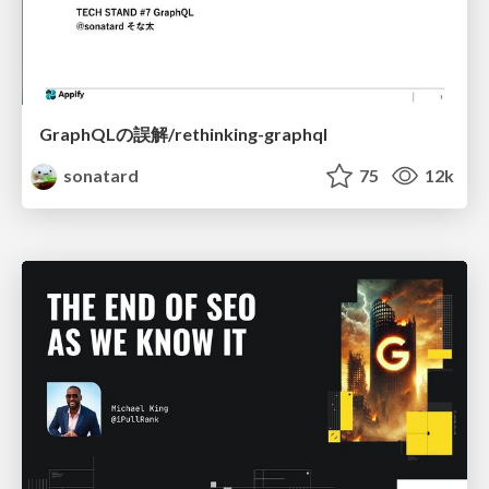
GraphQLの誤解/rethinking-graphql
sonatard
75
12k