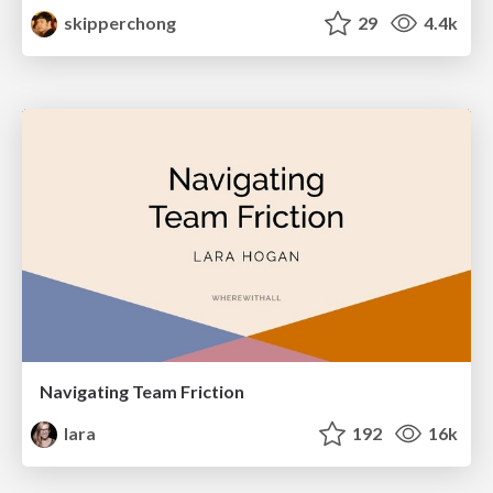
skipperchong
29
4.4k
Navigating Team Friction
lara
192
16k