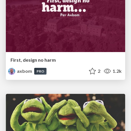
First, design no harm
axbom
2
1.2k
PRO