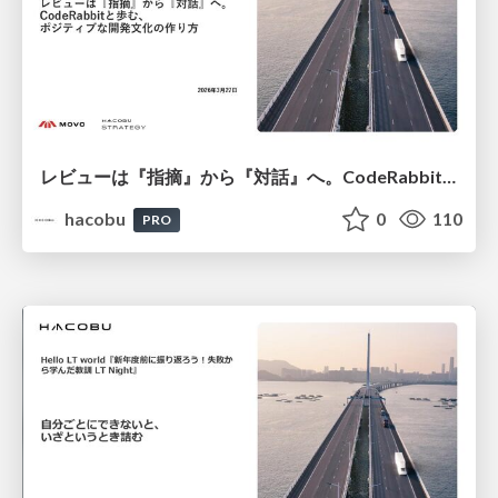
レビューは『指摘』から『対話』へ。​CodeRabbitと歩む、ポジティブな開発文化の作り方​/登壇資料（松本 寛地​）
hacobu
0
110
PRO