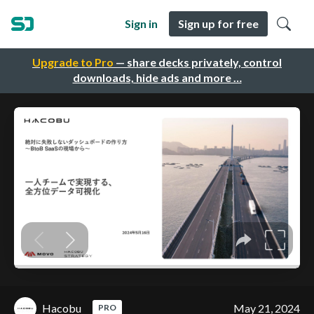
Sign in
Sign up for free
Upgrade to Pro
— share decks privately, control
downloads, hide ads and more …
Hacobu
May 21, 2024
PRO