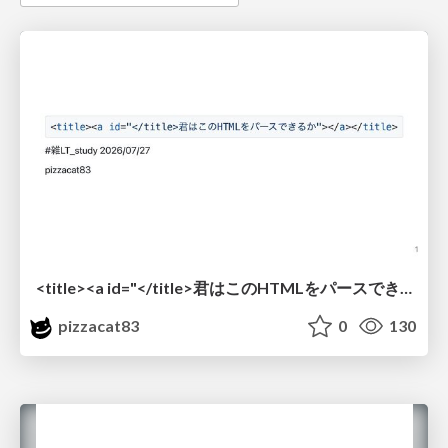
<title><a id="</title>君はこのHTMLをパースできるか"></a></title> #雑LT_study
pizzacat83
0
130