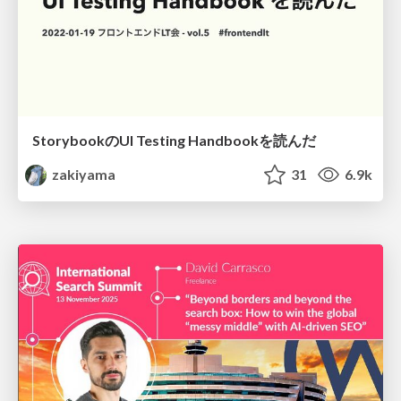
StorybookのUI Testing Handbookを読んだ
zakiyama
31
6.9k