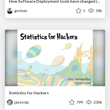
How Software Deployment tools have changed in the past 20 years
geshan
1
34k
Statistics for Hackers
jakevdp
799
230k