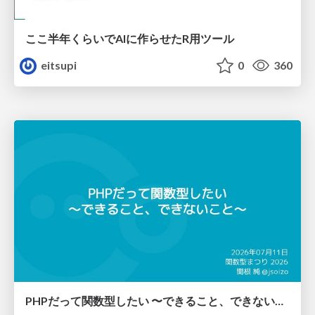
ここ半年くらいでAIに作らせたR用ツール
eitsupi
0
360
PHPだって関数型したい 〜できること、できないこと〜 / fp-in-php