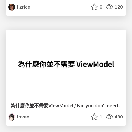
lizrice
0
120
為什麼你並不需要ViewModel / No, you don't need a ViewModel
lovee
1
480