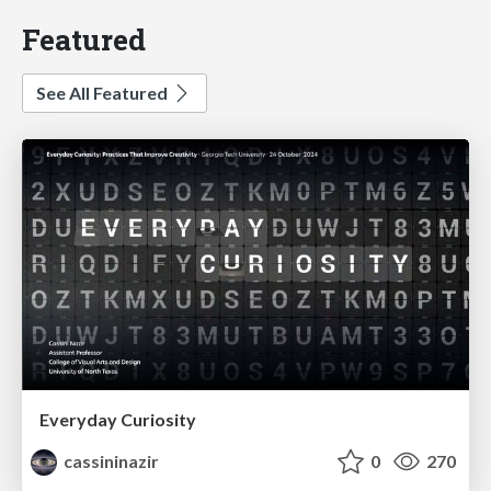
Featured
See All Featured
Everyday Curiosity
cassininazir
0
270