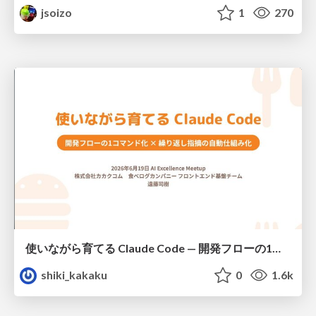
jsoizo
1
270
使いながら育てる Claude Code — 開発フローの1コマンド化 × 繰り返し指摘の自動仕組み化
shiki_kakaku
0
1.6k