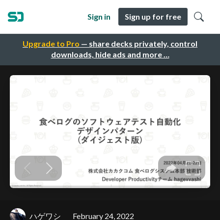
Sign in
Sign up for free
Upgrade to Pro
— share decks privately, control
downloads, hide ads and more …
ハゲワシ
February 24, 2022