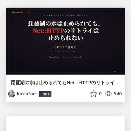
琵琶湖の水は止められてもNet--HTTPのリトライは止められない / You might be able to stop the water flow of Lake Biwa but you can't stop Net::HTTP retries
luccafort
0
540
PRO