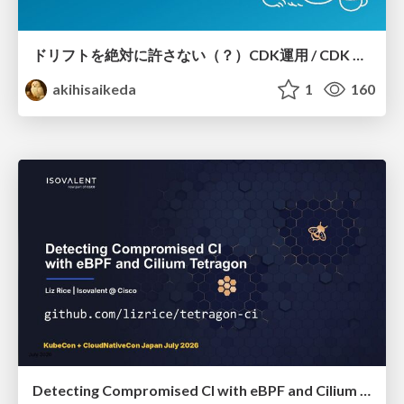
ドリフトを絶対に許さない（？）CDK運用 / CDK Ops with Zero Tolerance for Drifts (?)
akihisaikeda
1
160
Detecting Compromised CI with eBPF and Cilium Tetragon