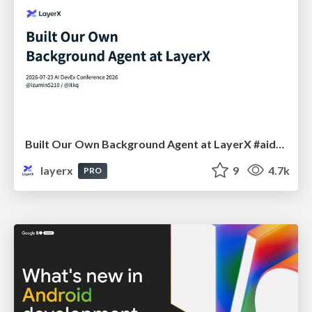
Built Our Own Background Agent at LayerX #aidevex_findy
layerx
9
4.7k
PRO