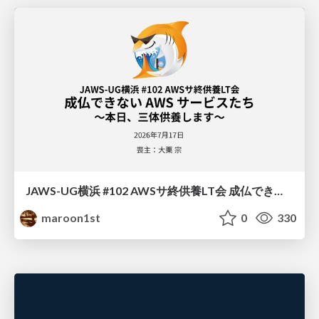
JAWS-UG横浜 #102 AWSサ終供養LT会 成仏できない AWS サービスたち 〜本日、三体供養します〜
maroon1st
0
330