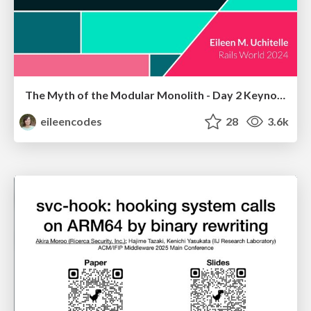
The Myth of the Modular Monolith - Day 2 Keynote - Rails World 2024
eileencodes
28
3.6k