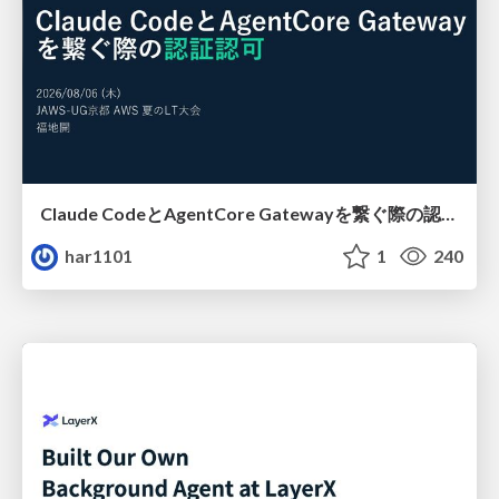
Claude CodeとAgentCore Gatewayを繋ぐ際の認証認可 / Authentication and authorization when connecting Claude Code with AgentCore Gateway
har1101
1
240