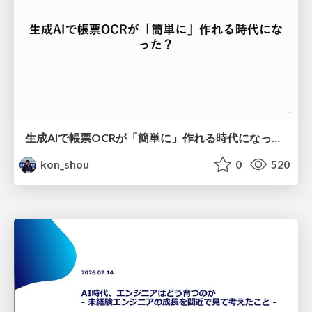
生成AIで帳票OCRが「簡単に」作れる時代になった？
kon_shou
0
520