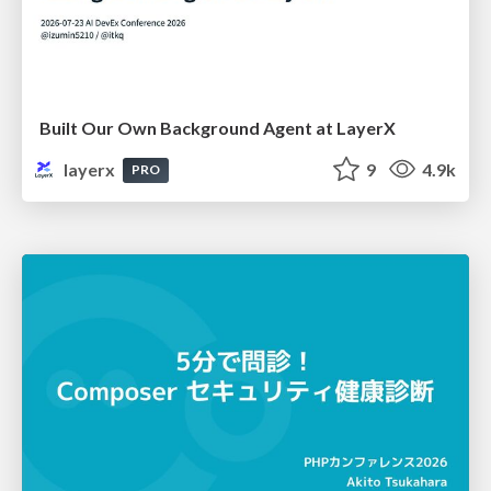
Built Our Own Background Agent at LayerX
layerx
9
4.9k
PRO