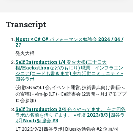
Transcript
Nostr × C# C# パフォーマンス勉強会 2024 / 04 /
27
発火大根
Self Introduction 1/4 発火大根(二十日大
根/Hackathonなどのもじり) 職業 - インフラエン
ジニア(コードも書きます) 主な活動コミュニティ -
四谷ラボ
(分散SNSのLT会, イベント運営, 技術書典向け書籍へ
の寄稿) - vim-jp (LT) - C#読書会 (2週間～月1でモブプ
ロ会参加)
Self Introduction 2/4 色々やってます。 主に四谷
ラボの名前を借りてます。 ▪登壇 2023/8/3 [四谷ラ
ボ] Nostr勉強会 #3
LT 2023/9/2 [四谷ラボ] Bluesky勉強会 #2 企画/司