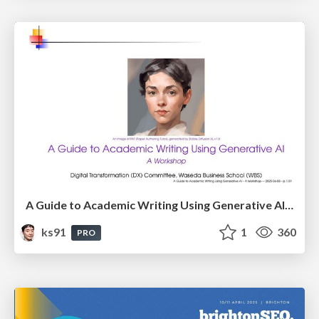
A Guide to Academic Writing Using Generative AI - A Workshop
ks91
1
360
PRO