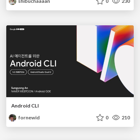
shibuchaaaan
0
230
Android CLI
fornewid
0
210