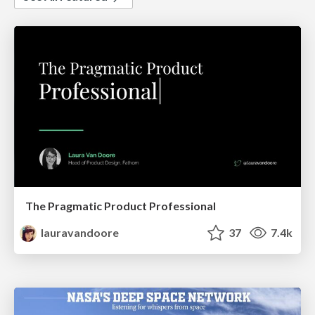
The Pragmatic Product Professional
lauravandoore
37
7.4k