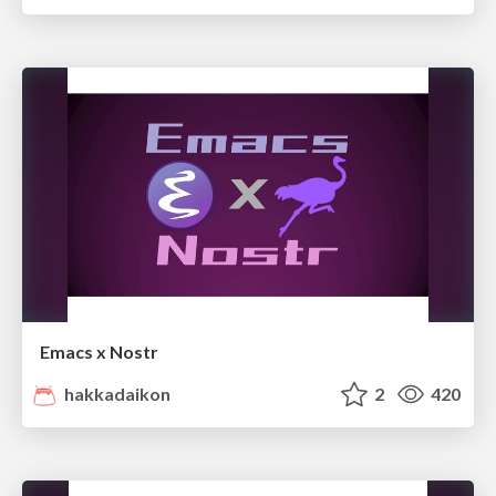
Emacs x Nostr
hakkadaikon
2
420