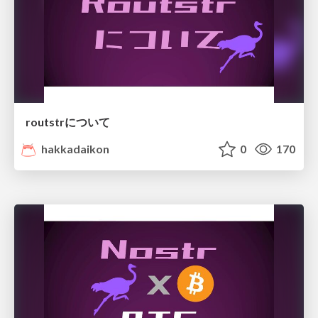
routstrについて
hakkadaikon
0
170