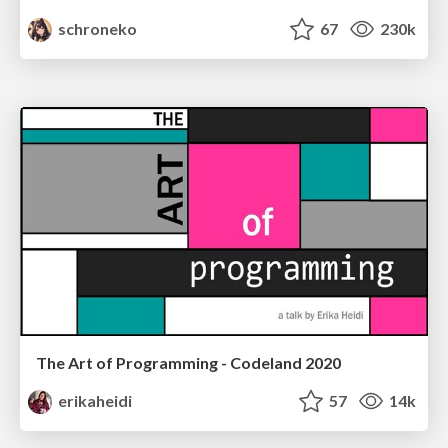
schroneko
67
230k
The Art of Programming - Codeland 2020
erikaheidi
57
14k