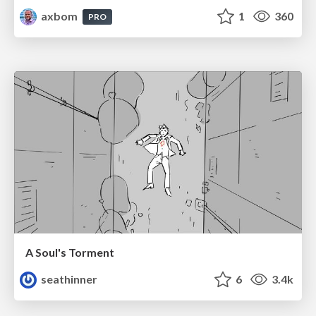
axbom
1
360
PRO
A Soul's Torment
seathinner
6
3.4k