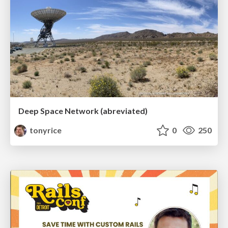
Deep Space Network (abreviated)
tonyrice
0
250