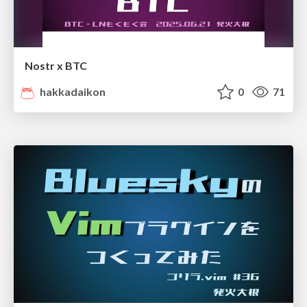
Nostr x BTC
hakkadaikon
0
71