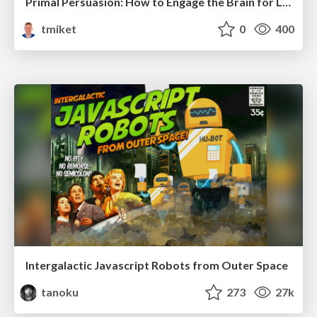
Primal Persuasion: How to Engage the Brain for Learning That Lasts
tmiket
0
400
Intergalactic Javascript Robots from Outer Space
tanoku
273
27k