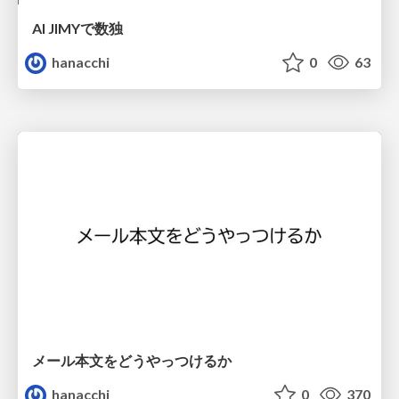
AI JIMYで数独
hanacchi
0
63
メール本文をどうやっつけるか
hanacchi
0
370