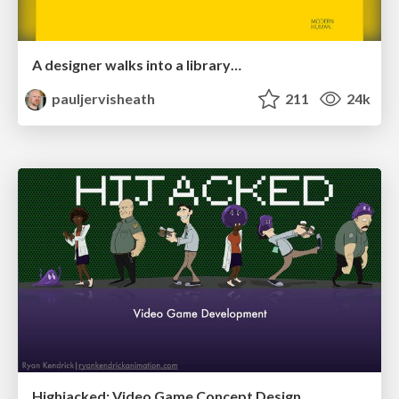
A designer walks into a library…
pauljervisheath
211
24k
Highjacked: Video Game Concept Design