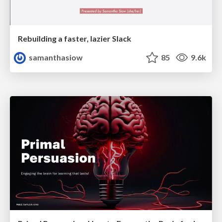
Rebuilding a faster, lazier Slack
samanthasiow
85
9.6k