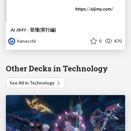
AI JIMY - 登壇(実行編)
hanacchi
0
470
Other Decks in Technology
See All in Technology