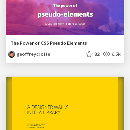
The Power of CSS Pseudo Elements
geoffreycrofte
82
6.5k