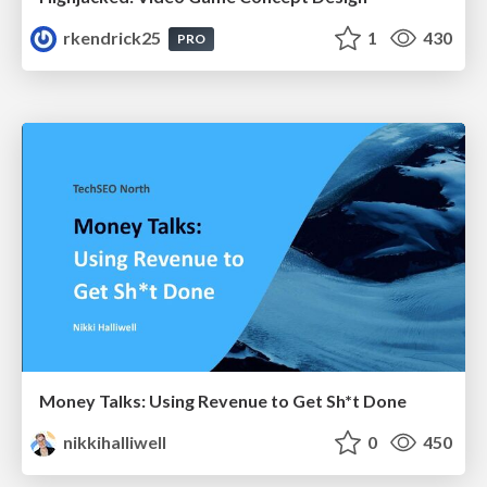
rkendrick25
1
430
PRO
Money Talks: Using Revenue to Get Sh*t Done
nikkihalliwell
0
450