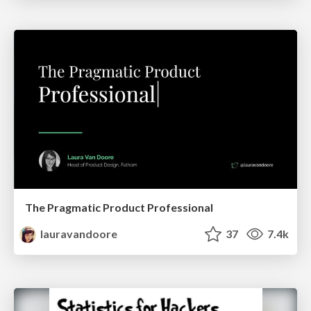
The Pragmatic Product Professional
lauravandoore
37
7.4k