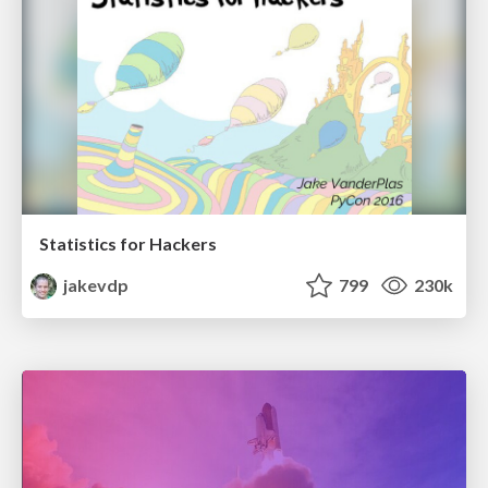
Statistics for Hackers
jakevdp
799
230k