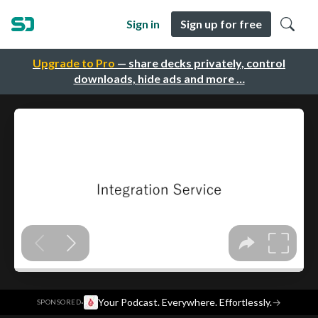
Sign in
Sign up for free
Upgrade to Pro
— share decks privately, control
downloads, hide ads and more …
·
Your Podcast. Everywhere. Effortlessly.
→
SPONSORED