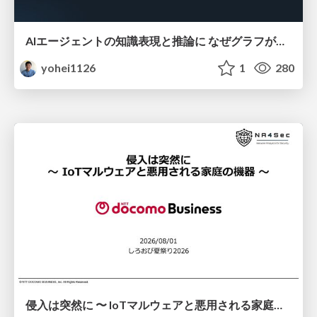
AIエージェントの知識表現と推論に なぜグラフが使われるのか - 記号的AIの復権とニューラルAIとの統合
yohei1126
1
280
侵入は突然に 〜 IoTマルウェアと悪用される家庭の機器 ～ / When Intrusion Strikes: IoT Malware and the Abuse of Home Devices