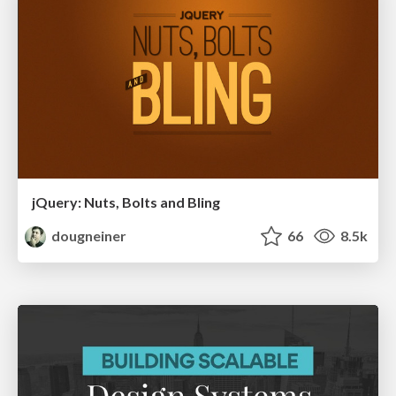
jQuery: Nuts, Bolts and Bling
dougneiner
66
8.5k