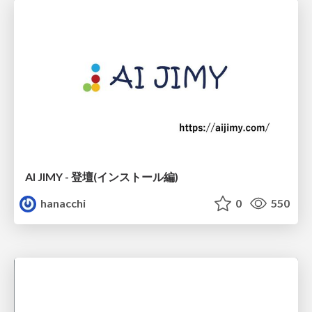
AI JIMY - 登壇(インストール編)
hanacchi
0
550