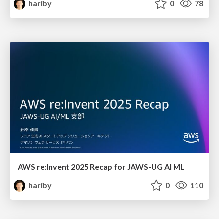
hariby
0
78
AWS re:Invent 2025 Recap for JAWS-UG AI ML
hariby
0
110