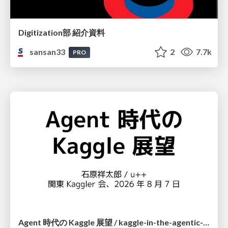
Digitization部 紹介資料
sansan33
2
7.7k
PRO
Agent 時代の Kaggle 展望 / kaggle-in-the-agentic-era