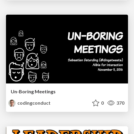
Un-Boring Meetings
codingconduct
0
370