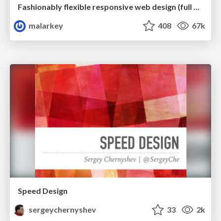
Fashionably flexible responsive web design (full day workshop)
malarkey
408
67k
Speed Design
sergeychernyshev
33
2k