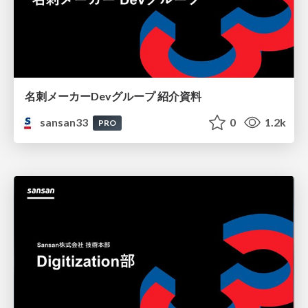
名刺メーカーDevグループ 紹介資料
sansan33
0
1.2k
PRO