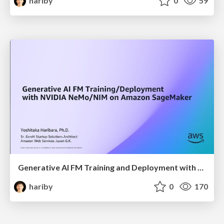
hariby
0
59
Generative AI FM Training and Deployment with NVIDIA NeMo and NIM on Amazon SageMaker
hariby
0
170