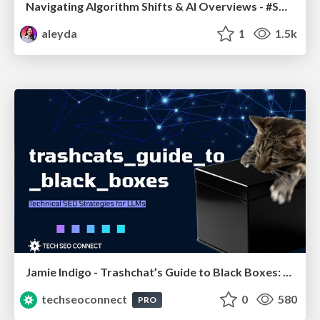
Navigating Algorithm Shifts & AI Overviews - #SMXNext
aleyda
1
1.5k
Jamie Indigo - Trashchat’s Guide to Black Boxes: Technical SEO Tactics for LLMs
techseoconnect
0
580
PRO