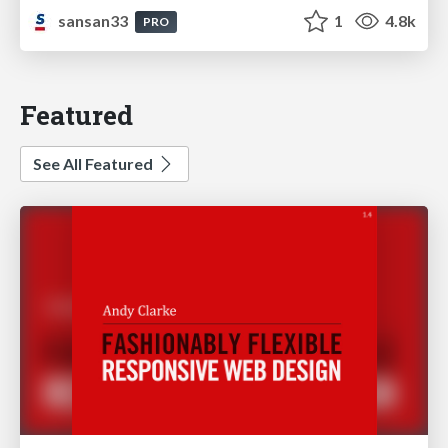
sansan33
1
4.8k
PRO
Featured
See All Featured