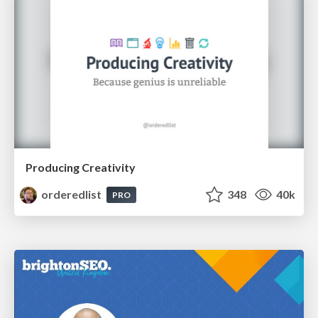
Producing Creativity
orderedlist
348
40k
PRO