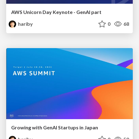
AWS Unicorn Day Keynote - GenAI part
hariby
0
68
Growing with GenAI Startups in Japan