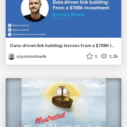
Data-driven link building: lessons from a $708K investment (BrightonSEO talk)
szymonslowik
1
1.2k