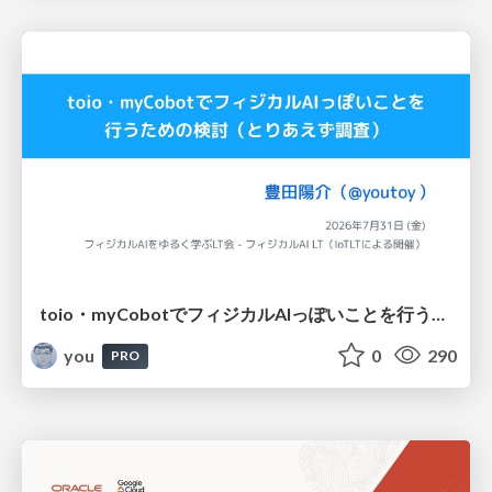
toio・myCobotでフィジカルAIっぽいことを行うための検討（とりあえず調査） / フィジカルAI LT（IoTLTによる開催）
you
0
290
PRO