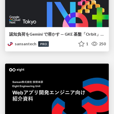
認知負荷をGemini で溶かす — GKE 基盤「Orbit」における AI エージェントの実践
sansantech
1
250
PRO