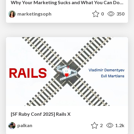
Why Your Marketing Sucks and What You Can Do About It - Sophie Logan
marketingsoph
0
350
[SF Ruby Conf 2025] Rails X
palkan
2
1.2k