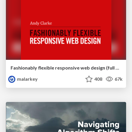
Fashionably flexible responsive web design (full day workshop)
malarkey
408
67k