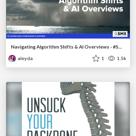
Navigating Algorithm Shifts & AI Overviews - #SMXNext
aleyda
1
1.5k