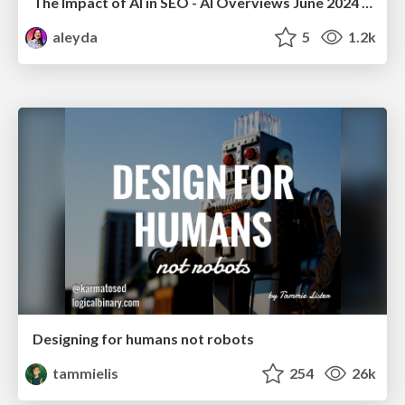
The Impact of AI in SEO - AI Overviews June 2024 Edition
aleyda
5
1.2k
Designing for humans not robots
tammielis
254
26k