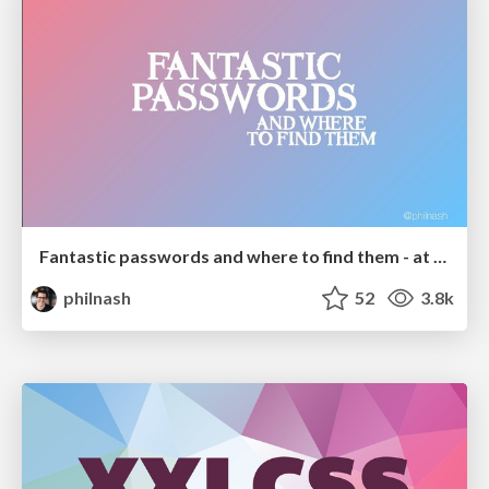
Fantastic passwords and where to find them - at NoRuKo
philnash
52
3.8k