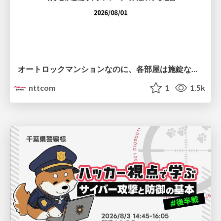
オートロックマンションなのに、各部屋は施錠なし！？ 攻撃者が組織内ネットワークで大暴れする理由 / The Front Door Is Locked, but the Rooms Are Wide Open: Why Attackers Move Freely Inside Enterprise Networks
nttcom
1
1.5k