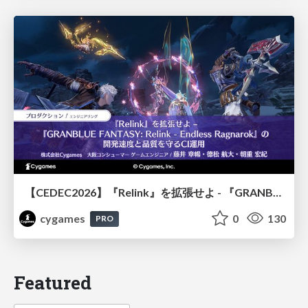
【CEDEC2026】『Relink』を拡張せよ - 『GRANBLUE FANTASY: Relink - Endless Ragnarok』の開発速度と品質を守るCI運用
cygames
0
130
PRO
Featured