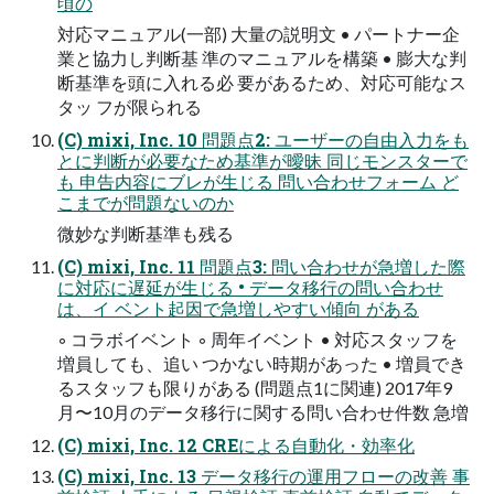
頃の
対応マニュアル(一部) 大量の説明文 • パートナー企
業と協力し判断基 準のマニュアルを構築 • 膨大な判
断基準を頭に入れる必 要があるため、対応可能なス
タッ フが限られる
(C) mixi, Inc. 10 問題点2: ユーザーの自由入力をも
とに判断が必要なため基準が曖昧 同じモンスターで
も 申告内容にブレが生じる 問い合わせフォーム ど
こまでが問題ないのか
微妙な判断基準も残る
(C) mixi, Inc. 11 問題点3: 問い合わせが急増した際
に対応に遅延が生じる • データ移行の問い合わせ
は、イ ベント起因で急増しやすい傾向 がある
◦ コラボイベント ◦ 周年イベント • 対応スタッフを
増員しても、追い つかない時期があった • 増員でき
るスタッフも限りがある (問題点1に関連) 2017年9
月〜10月のデータ移行に関する問い合わせ件数 急増
(C) mixi, Inc. 12 CREによる自動化・効率化
(C) mixi, Inc. 13 データ移行の運用フローの改善 事