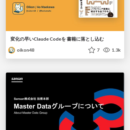
変化の早いClaude Codeを 書籍に落とし込む
oikon48
7
1.3k