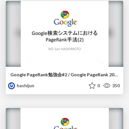
Google PageRank勉強会#2 / Google PageRank 2011-07-06
hashijun
0
350