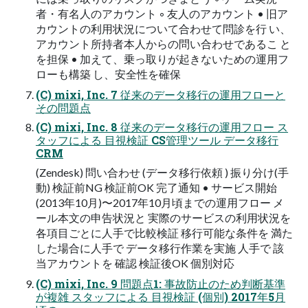
者・有名人のアカウント ◦ 友人のアカウント • 旧ア
カウントの利用状況について合わせて問診を行 い、
アカウント所持者本人からの問い合わせであるこ と
を担保 • 加えて、乗っ取りが起きないための運用フ
ローも構築 し、安全性を確保
(C) mixi, Inc. 7 従来のデータ移行の運用フローと
その問題点
(C) mixi, Inc. 8 従来のデータ移行の運用フロー ス
タッフによる 目視検証 CS管理ツール データ移行
CRM
(Zendesk) 問い合わせ (データ移行依頼 ) 振り分け(手
動) 検証前NG 検証前OK 完了通知 • サービス開始
(2013年10月)〜2017年10月頃までの運用フロー メ
ール本文の申告状況と 実際のサービスの利用状況を
各項目ごとに人手で比較検証 移行可能な条件を 満た
した場合に人手で データ移行作業を実施 人手で 該
当アカウントを 確認 検証後OK 個別対応
(C) mixi, Inc. 9 問題点1: 事故防止のため判断基準
が複雑 スタッフによる 目視検証 (個別) 2017年5月