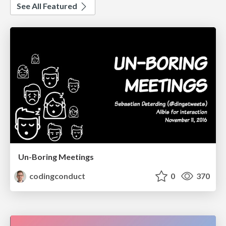
See All Featured
Un-Boring Meetings
codingconduct
0
370