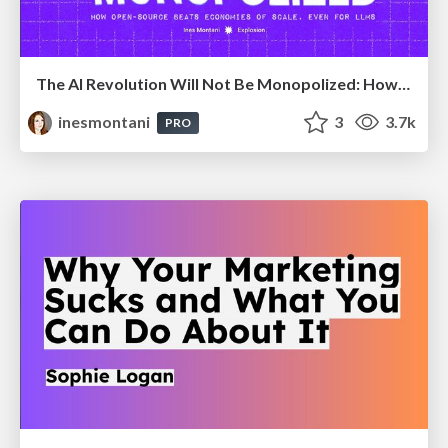
The AI Revolution Will Not Be Monopolized: How open-source beats economies of scale, even for LLMs
inesmontani
3
3.7k
PRO