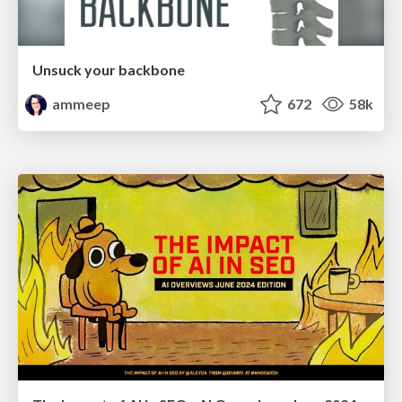
Unsuck your backbone
ammeep
672
58k