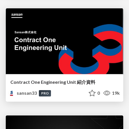
Contract One Engineering Unit 紹介資料
sansan33
0
19k
PRO