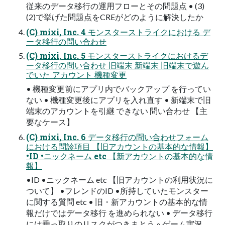
従来のデータ移行の運用フローとその問題点 • (3)
(2)で挙げた問題点をCREがどのように解決したか
(C) mixi, Inc. 4 モンスターストライクにおける デ
ータ移行の問い合わせ
(C) mixi, Inc. 5 モンスターストライクにおけるデ
ータ移行の問い合わせ 旧端末 新端末 旧端末で遊ん
でいた アカウント 機種変更
• 機種変更前にアプリ内でバックアップ を行ってい
ない • 機種変更後にアプリを入れ直す • 新端末で旧
端末のアカウントを引継 できない 問い合わせ 【主
要なケース】
(C) mixi, Inc. 6 データ移行の問い合わせフォーム
における問診項目 【旧アカウントの基本的な情報】
•ID •ニックネーム etc 【新アカウントの基本的な情
報】
•ID •ニックネーム etc 【旧アカウントの利用状況に
ついて】 •フレンドのID •所持していたモンスター
に関する質問 etc • 旧・新アカウントの基本的な情
報だけではデータ移行 を進められない • データ移行
には乗っ取りのリスクがつきまとう ◦ ゲーム実況