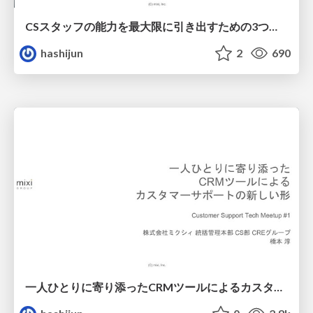
CSスタッフの能力を最大限に引き出すための3つの工夫 / 3 approaches for improving cs staff creativity
hashijun
2
690
一人ひとりに寄り添ったCRMツールによるカスタマーサポートの新しい形 / New kindly approach of customer support with CRM tool