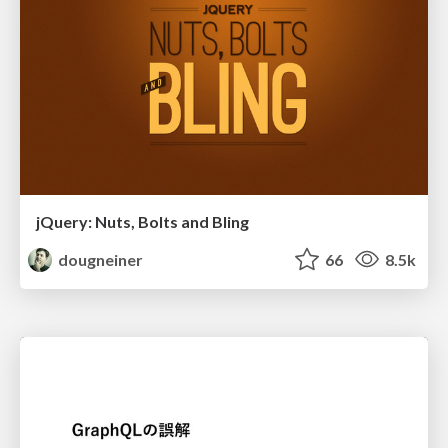
jQuery: Nuts, Bolts and Bling
dougneiner
66
8.5k