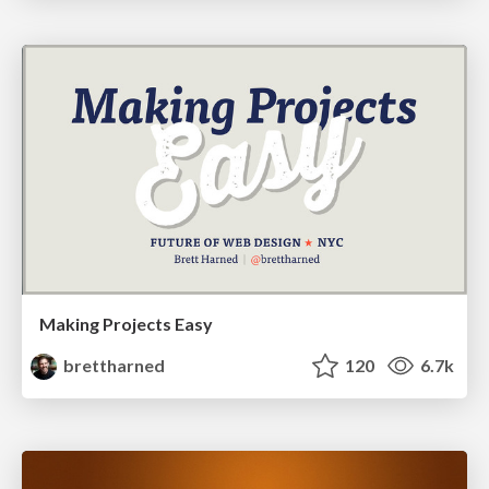
Making Projects Easy
brettharned
120
6.7k