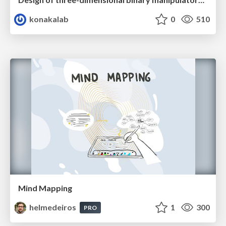
konakalab
0
510
Mind Mapping
helmedeiros
1
300
PRO