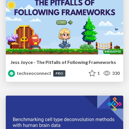
Jess Joyce - The Pitfalls of Following Frameworks
techseoconnect
1
330
PRO