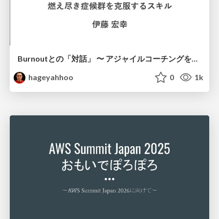
Burnoutとの「対話」 〜 アジャイルコーチングを活用した、燃え尽き症候群を克服するスキル 〜 / Dialogue with Burnout by Using Agile Coaching Skills
hageyahhoo
0
1k