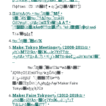
Πϕϯτͷେม͞ɺා͞Λ஌Βͳ͔ͬͨ • ฤूऀͷ৽͍͠࢓ࣄΛࣗ෼ͳΓʹߟ͍͑ͯͨ
ΠϕϯτΛଓ͚͖ͯͨཧ༝ • ग़లऀɺདྷ৔ऀʹָ͠ΜͰ͍͍ͨͩͨ •
དྷ৔ऀ͕࣍ͷճʹ͸ग़లऀʹͳΔɺ·ͨग़లऀಉ࢜ͷίϥ
ϘϨʔγϣϯ͕ൃੜ͢Δͱ͍͏ྑ͍αΠΫϧ͕໨ʹݟ͑Δ Α͏ʹͳͬͨ •
͞·͟·ͳ໰୊ʢձ৔ɺελοϑͳͲʣ͸͕͋ͬͨɺগ͠ ֦ͣͭେ͍ͯͬͨ͠ͷͰɺ޾ӡʹ΋ࢿۚɾӡӦ໘Ͱܾఆత
ͳةػʹ௚໘͢Δ͜ͱ͕ͳ͔ͬͨ
ग़లऀɾདྷ৔ऀ਺ͷਪҠ
Make: Tokyo Meetingͷऩࢧ ʢ2008-2011ʣ •
ࢧग़ɿ΄ͱΜͲϨϯλϧඋ඼ʢҜࢠɺςʔϒϧͳͲʣ
→ࢧग़Λͱʹ͔͘গͳ͘͢Δ͜ͱΛॏࢹ • ऩೖɿ΄ͱΜͲॻ੶ɾάοζൢചɺଞʹεϙϯαʔ਺ࣾ
ग़లऀɺདྷ৔ऀ͕਺ഒʹ૿͑ɺແྉͷձ৔Λ࢖༻͠
ͯɺϘϥϯςΟΞɺΞϧόΠτத৺ͷӡӦΛଓ͚ͨ৔ ߹
ɺࣄނ͕ൃੜ͢ΔՄೳੑ΋૝ఆ͞ΕͨͨΊɺ༗ྉձ
৔Λ࢖༻͠ɺӡӦମ੍ΛڧԽ͢Δ͜ͱΛܾఆʹMaker Faire
Tokyo΁ͷϦχϡʔΞϧ
Maker Faire Tokyoͷऩࢧ ʢ2012-2018ʣ •
ࢧग़ɿձ৔අɺϨϯλϧඋ඼ʢςʔϒϧɺҜࢠɺൃిػͳ
Ͳʣɺڠྗձࣾ΁ͷࢧ෷͍ɺͳͲ͕ܹ૿ •