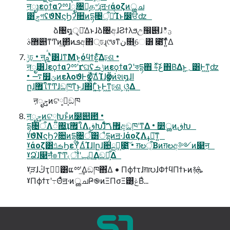
ऩೖɿεϙϯαʔྉɺೖ৔ྉ͕த৺ɻॻ੶ɾάοζͷൢച
͸ݮগʢϑΝϛϦʔ૚ͷདྷ৔ऀ͕૿͑ͨͨΊͱ෼ੳʣ
ձ৔໘ੵ͕૿͑Δͱɺձ৔අɺϨϯλϧඋ඼୅ɺిؾ
޻ࣄ୅ͳͲͷ͢΂ͯͷܦඅ΋্ঢɻ୯७ͳن໛֦େ͸ ೉͘͠ͳ͍ͬͯΔ
ݱঢ় • ऩࢧʹ͍ͭͯ͸ɺͳΜͱ͔όϥϯε͍ͯ͠Δঢ়ଶ •
ऩೖ͸ɺεϙϯαʔྉʹґଘʢݱࡏͷεϙϯαʔʹকདྷ΋ ڠࢍͯ͠΋Β͑Δͱ͍͏ָ؍͸Ͱ͖ͳ͍ʣ
• ࠷௿ݶͷελοϑͰӡӦ͍ͯ͠ΔͨΊɺӡӦͷ҆શ໘ɺا
ըɺ޿ใͳͲɺඞཁͳ͜ͱɺ΍Γ͍ͨ͜ͱ͕Ͱ͖ͳ͍ঢ়ଶ ͕ଓ͍͍ͯΔ
ऩೖݯͷଟ༷Խ͕ඞཁ
ऩೖݯͷଟ༷Խͱͦͷ໰୊఺ •
དྷ৔ऀΛ૿΍͢ˠ޿ใΛڧԽɺͨͩ͠޿ࠂඅ͕ඞཁʹͳΔ • ෺ൢͷڧԽ
ˠϑΝϛϦʔ૚ͷདྷ৔ऀ͸ैདྷͷॻ੶ɺάοζΛߪೖ͠ͳ͍
ˠάοζ͸ࡏݿϦεΫ͕͋ΔͨΊɺاըɺ਺ྔܾఆ͕೉͍͠ • ग़లऀ͔Βͷग़లඅ༻ͷ௃ऩ
ˠՁ֨ɺ௃ऩํ๏ͳͲ৻ॏʹݕ౼͢Δඞཁ͕͋Δ
ˠֶੜɺڭҭػؔ͸ແྉʹ͢Δඞཁ΋͋Δ • Πϕϯτɺग़൛ɺΦϯϥΠϯͱͷ࿈ܞ
ˠΠϕϯτʹ߹Θͤͨॻ੶ͷൢചҎ֎ͷΞΠσΞ͸ݟ͔ͭΒͣ...