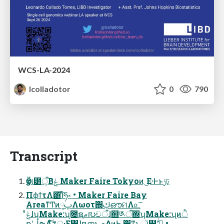
WCS-LA-2024
lcolladotor
0
790
Transcript
ӡӦ୲౰ऀ͔Βݟͨ Maker Faire Tokyoͷ ͜Ε·Ͱͱݱঢ়
ΠϕϯτΛ͸͡Ίͨཧ༝ • Maker Faire Bay
AreaͳͲͷ༷ࢠΛωοτ΍ࢴഔମΛ௨͠
քʹڵຯΛ࣋ͭํʑ͕ू·Ε͹ɺ໘ന͍͜ͱ͕ى͜ΔͷͰ ͸ͳ͍͔ͱૉ๿ʹߟ͑ͨ •