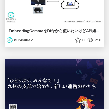
EmbeddingGemmaをDifyから使いたいけどAPI経由はつまらん #iotlt #gemma #dify
n0bisuke2
0
210