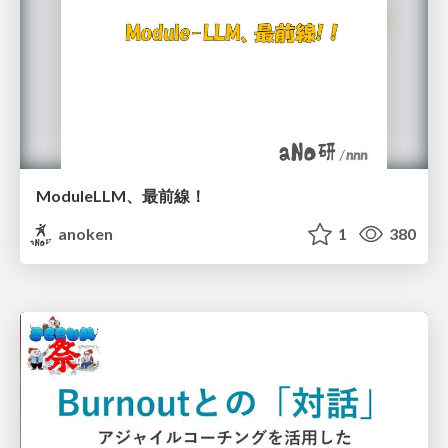
ModuleLLM、最前線！
anoken
1
380