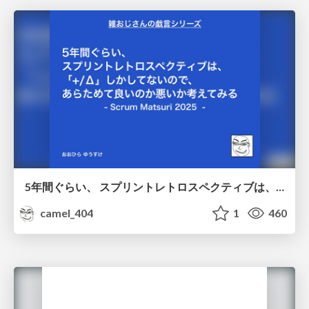
5年間ぐらい、 スプリントレトロスペクティブは、 「+/Δ」しかしてないので、 あらためて良いのか悪いか考えてみる / Doing Plus Delta for about five years
camel_404
1
460