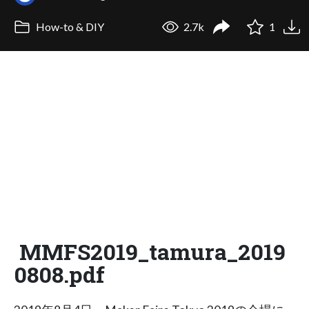
How-to & DIY
2.7k
1
MMFS2019_tamura_2019
0808.pdf