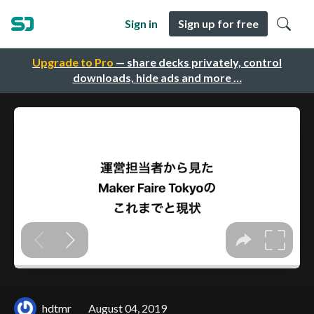
Sign in
Sign up for free
Upgrade to Pro
— share decks privately, control
downloads, hide ads and more …
hdtmr
August 04, 2019