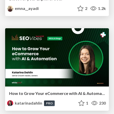
emna__ayadi
2
1.2k
How to Grow Your eCommerce with AI & Automation
katarinadahlin
1
230
PRO