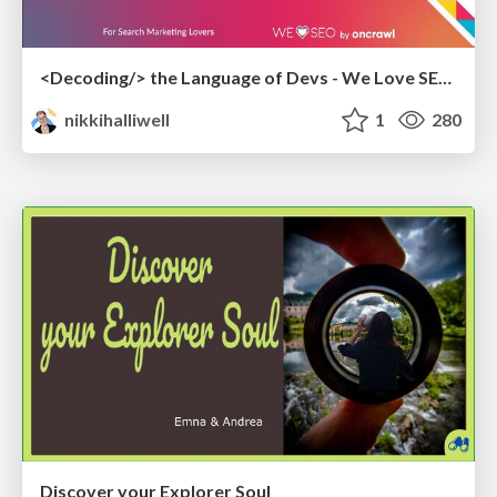
<Decoding/> the Language of Devs - We Love SEO 2024
nikkihalliwell
1
280
Discover your Explorer Soul