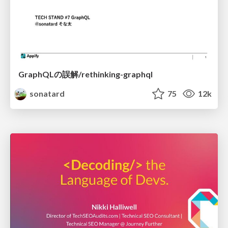
GraphQLの誤解/rethinking-graphql
sonatard
75
12k